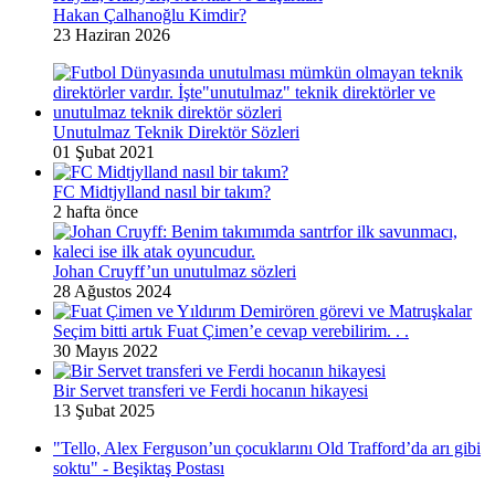
Hakan Çalhanoğlu Kimdir?
23 Haziran 2026
Unutulmaz Teknik Direktör Sözleri
01 Şubat 2021
FC Midtjylland nasıl bir takım?
2 hafta önce
Johan Cruyff’un unutulmaz sözleri
28 Ağustos 2024
Seçim bitti artık Fuat Çimen’e cevap verebilirim. . .
30 Mayıs 2022
Bir Servet transferi ve Ferdi hocanın hikayesi
13 Şubat 2025
"Tello, Alex Ferguson’un çocuklarını Old Trafford’da arı gibi
soktu" - Beşiktaş Postası