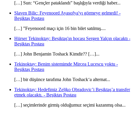
[…] Sun: “Gençler pataklandı” başlığıyla verdiği haber...
Slaven Biliç: Feyenoord Ayasofya'yı görmeye gelmedi! -
Beşiktaş Postası
[…] ”Feyenoord maçı için 16 bin bilet satılmış....
Hürser Tekinoktay: Beşiktaş'ın hocası Sergen Yalçın olacaktı -
Beşiktaş Postası
[…] John Benjamin Toshack Kimdir?? […]...
Tekinoktay: Benim sistemimde Mircea Lucescu yoktu -
Beşiktaş Postası
[…] bir düşünce tarafıma John Toshack‘a alternat...
Tekinoktay: Hedefimiz Zeljko Obradoviç’i Beşiktaş’a transfer
etmek olacaktı. - Beşiktaş Postası
[…] seçimlerinde girmiş olduğumuz seçimi kazanmış olsa...