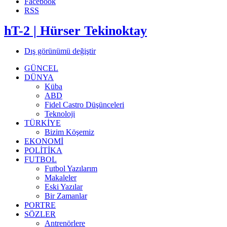
Facebook
RSS
hT-2 | Hürser Tekinoktay
Dış görünümü değiştir
GÜNCEL
DÜNYA
Küba
ABD
Fidel Castro Düşünceleri
Teknoloji
TÜRKİYE
Bizim Köşemiz
EKONOMİ
POLİTİKA
FUTBOL
Futbol Yazılarım
Makaleler
Eski Yazılar
Bir Zamanlar
PORTRE
SÖZLER
Antrenörlere