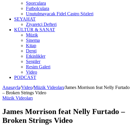
Sporculara
Futbolculara
Unutulmayacak Fidel Castro Sözleri
SEYAHAT
Ziyaretçi Defteri
KÜLTÜR & SANAT
Müzik
Sinema
Kitap
Dergi
Etkinlikler
Sergiler
Resim Galeri
Video
PODCAST
Anasayfa
/
Video
/
Müzik Videoları
/
James Morrison feat Nelly Furtado
– Broken Strings Video
Müzik Videoları
James Morrison feat Nelly Furtado –
Broken Strings Video