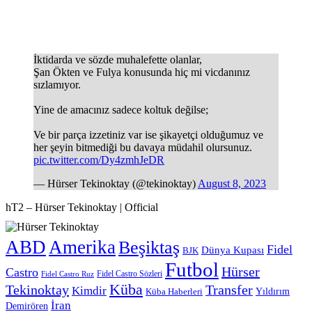
İktidarda ve sözde muhalefette olanlar,
Şan Ökten ve Fulya konusunda hiç mi vicdanınız
sızlamıyor.
Yine de amacınız sadece koltuk değilse;
Ve bir parça izzetiniz var ise şikayetçi olduğumuz ve
her şeyin bitmediği bu davaya müdahil olursunuz.
pic.twitter.com/Dy4zmhJeDR
— Hürser Tekinoktay (@tekinoktay)
August 8, 2023
hT2 – Hürser Tekinoktay | Official
ABD
Amerika
Beşiktaş
Fidel
Dünya Kupası
BJK
Futbol
Hürser
Castro
Fidel Castro Sözleri
Fidel Castro Ruz
Küba
Tekinoktay
Transfer
Kimdir
Yıldırım
Küba Haberleri
İran
Demirören