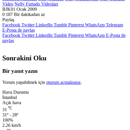
Video
Nelly Furtado Videoları
BJK
01 Ocak 2009
0
187
Bir dakikadan az
Paylaş
Facebook
Twitter
LinkedIn
Tumblr
Pinterest
WhatsApp
Telegram
E-Posta ile paylaş
Facebook
Twitter
LinkedIn
Tumblr
Pinterest
WhatsApp
E-Posta ile
paylaş
Sonrakini Oku
Bir yanıt yazın
Yorum yapabilmek için
oturum açmalısınız
.
Hava Durumu
İstanbul
Açık hava
℃
31
31º - 28º
100%
2.26 km/h