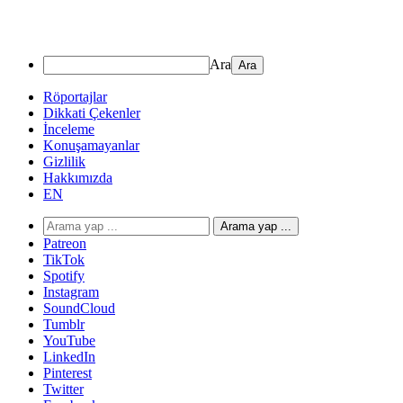
Ara
Röportajlar
Dikkati Çekenler
İnceleme
Konuşamayanlar
Gizlilik
Hakkımızda
EN
Arama yap ...
Patreon
TikTok
Spotify
Instagram
SoundCloud
Tumblr
YouTube
LinkedIn
Pinterest
Twitter