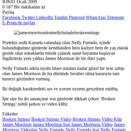
BJK
01 Ocak 2009
0
187
Bir dakikadan az
Paylaş
Facebook
Twitter
LinkedIn
Tumblr
Pinterest
WhatsApp
Telegram
E-Posta ile paylaş
Portekiz asıllı Kanada vatandaşı olan Nelly Furtado, içinde
bulunduğumuz günlerde kendisinden hem kariyer hem de yaş olarak
geride olan sokaklarda müzik çalarak sanat hayatına başlayan
İngilizlerin yeni yıldızı James Morrison ile bir düet yaptı.
Nelly Furtado adeta siyahi blues ustaları kadar güzel bir sese sahip
olan James Morrison ile bu düetinde beraber olma kararıyla tam
turneyi gözünden vurmuş.
İki değişik karakterdeki ses ve yorum uyumu gerçekten müthiş.
İşte size bu iki sanatçının son günlerde dikkati çeken ‘Broken
Strings’ isimli şarkısı ve video klibi;
Etiketler
Broken Strings
Broken Strings Video
Broken Strings Video Klip
James Morrison
James Morrison feat
James Morrison Video
James
Morrison Videoları
Nelly Furtado
Nelly Furtado feat
Nelly Furtado