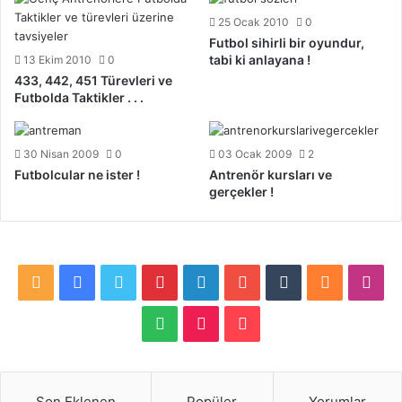
25 Ocak 2010
0
Futbol sihirli bir oyundur,
tabi ki anlayana !
13 Ekim 2010
0
433, 442, 451 Türevleri ve
Futbolda Taktikler . . .
30 Nisan 2009
0
03 Ocak 2009
2
Futbolcular ne ister !
Antrenör kursları ve
gerçekler !
R
F
T
P
L
Y
T
S
I
S
a
w
i
i
o
u
o
n
S
T
P
S
c
i
n
n
u
m
u
s
p
i
a
e
t
t
k
T
b
n
t
o
k
t
Son Eklenen
Popüler
Yorumlar