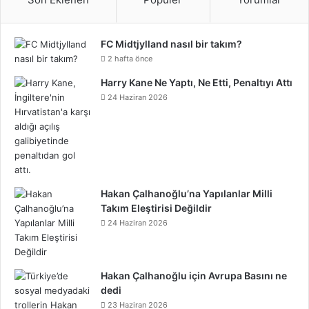
b
t
e
e
u
l
d
a
t
T
r
FC Midtjylland nasıl bir takım?
o
e
r
d
b
r
C
g
i
o
e
2 hafta önce
o
r
e
I
e
l
r
f
k
o
Harry Kane Ne Yaptı, Ne Etti, Penaltıyı Attı
24 Haziran 2026
k
s
n
o
a
y
n
t
u
m
d
Hakan Çalhanoğlu’na Yapılanlar Milli
Takım Eleştirisi Değildir
24 Haziran 2026
Hakan Çalhanoğlu için Avrupa Basını ne
dedi
23 Haziran 2026