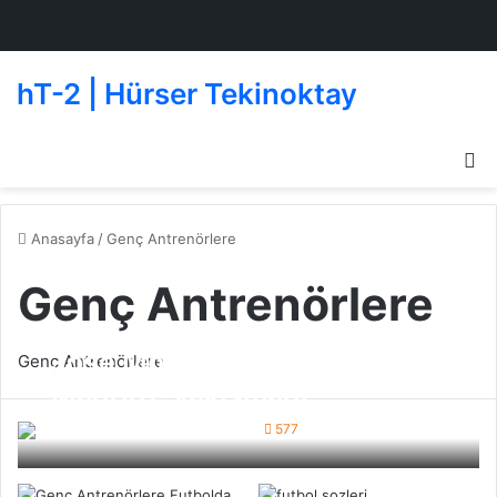
hT-2 | Hürser Tekinoktay
D
g
de
Anasayfa
/
Genç Antrenörlere
Genç Antrenörlere
Jose Mourinho ve Real
Genç Antrenörlere
Madrid’e yakışmadı
Beşiktaş
26 Kasım 2010
6
577