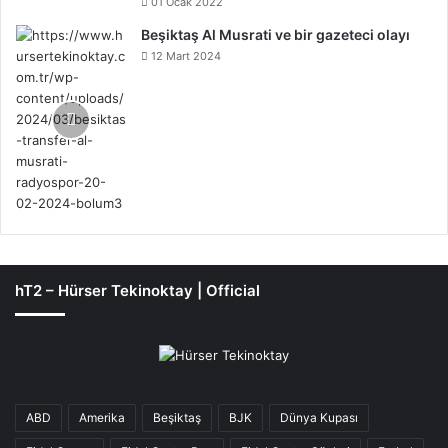
01 Ocak 2022
Beşiktaş Al Musrati ve bir gazeteci olayı
12 Mart 2024
hT2 – Hürser Tekinoktay | Official
ABD
Amerika
Beşiktaş
BJK
Dünya Kupası