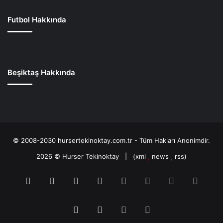
Futbol Hakkında
Beşiktaş Hakkında
© 2008-2030 hursertekinoktay.com.tr - Tüm Hakları Anonimdir.
2026 ©
Hurser Tekinoktay
| (
xml
news
rss
)
RSS
Facebook
Twitter
Pinterest
LinkedIn
YouTube
Tumblr
Soun
Instagram
Spotify
TikTok
Patreon