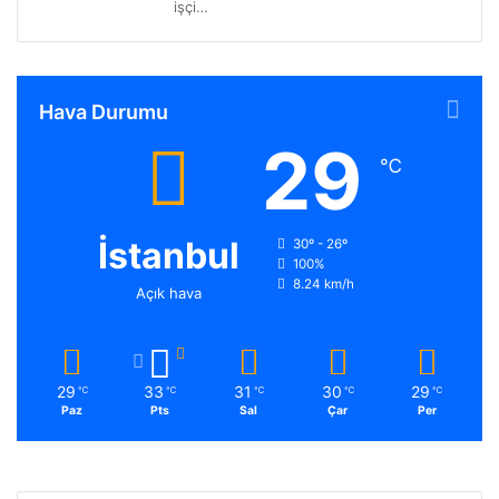
işçi…
Hava Durumu
29
℃
İstanbul
30º - 26º
100%
8.24 km/h
Açık hava
29
33
31
30
29
℃
℃
℃
℃
℃
Paz
Pts
Sal
Çar
Per