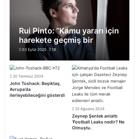
Rui Pinto: “Kamu yararı için
harekete geçmiş bir
vatandaşım”
03 Eylül 2025
18
20 Temmuz 2024
John Toshack: Beşiktaş,
Avrupa’da
ilerleyebileceğini gösterdi
25 Ağustos 2024
Zeynep Şentek anlattı
‘Football Leaks nedir? Ne
Olmuştu.