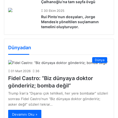
Çalhanoğlu’na tam sayfa övgü
30 Ekim 2025
Rui Pinto’nun dosyaları, Jorge
Mendes’e yöneltilen suçlamanın
temelini oluşturuyor.
Dünyadan
Dünya
01 Mart 2026
36
Fidel Castro: “Biz dünyaya doktor
göndeririz; bomba değil”
Trump İran'a "Dışarısı çok tehlikeli, her yere bombalar" sözleri
sonrası Fidel Castro'nun “Biz dünyaya doktor göndeririz;
asker değil” sözleri tekrar…
Devamını Oku »