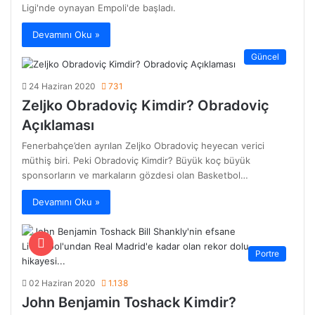
Ligi'nde oynayan Empoli'de başladı.
Devamını Oku »
Güncel
24 Haziran 2020
731
Zeljko Obradoviç Kimdir? Obradoviç
Açıklaması
Fenerbahçe’den ayrılan Zeljko Obradoviç heyecan verici
müthiş biri. Peki Obradoviç Kimdir? Büyük koç büyük
sponsorların ve markaların gözdesi olan Basketbol…
Devamını Oku »
Portre
02 Haziran 2020
1.138
John Benjamin Toshack Kimdir?