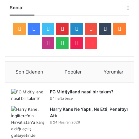
Social
RSS
Facebook
Twitter
Pinterest
LinkedIn
YouTube
Tumblr
Sound
Instagram
Spotify
TikTok
Patreon
Son Eklenen
Popüler
Yorumlar
FC Midtjylland nasıl bir takım?
1 hafta önce
Harry Kane Ne Yaptı, Ne Etti, Penaltıyı
Attı
24 Haziran 2026