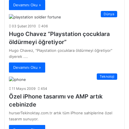
Devamını Oku »
Dünya
03 Şubat 2010
406
Hugo Chavez “Playstation çocuklara
öldürmeyi öğretiyor”
Hugo Chavez, "Playstation çocuklara öldürmeyi öğretiyor"
diyerek ....
Devamını Oku »
Teknoloji
11 Mayıs 2009
454
Özel iPhone tasarımı ve AMP artık
cebinizde
hurserTekinoktay.com.tr artık tüm iPhone sahiplerine özel
tasarım sunuyor.