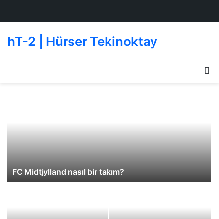
hT-2 | Hürser Tekinoktay
D
g
de
FC Midtjylland nasıl bir takım?