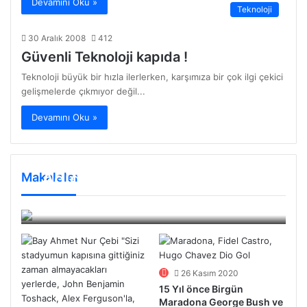
Devamını Oku »
Teknoloji
30 Aralık 2008
412
Güvenli Teknoloji kapıda !
Teknoloji büyük bir hızla ilerlerken, karşımıza bir çok ilgi çekici
gelişmelerde çıkmıyor değil...
Devamını Oku »
Adidas Nike Savaşları
Makaleler
11 Ocak 2025
126
26 Kasım 2020
15 Yıl önce Birgün
Maradona George Bush ve