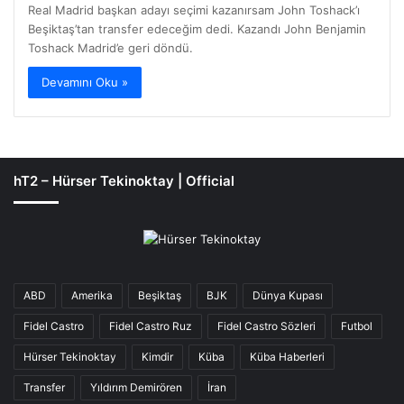
Real Madrid başkan adayı seçimi kazanırsam John Toshack’ı
Beşiktaş’tan transfer edeceğim dedi. Kazandı John Benjamin
Toshack Madrid’e geri döndü.
Devamını Oku »
hT2 – Hürser Tekinoktay | Official
ABD
Amerika
Beşiktaş
BJK
Dünya Kupası
Fidel Castro
Fidel Castro Ruz
Fidel Castro Sözleri
Futbol
Hürser Tekinoktay
Kimdir
Küba
Küba Haberleri
Transfer
Yıldırım Demirören
İran