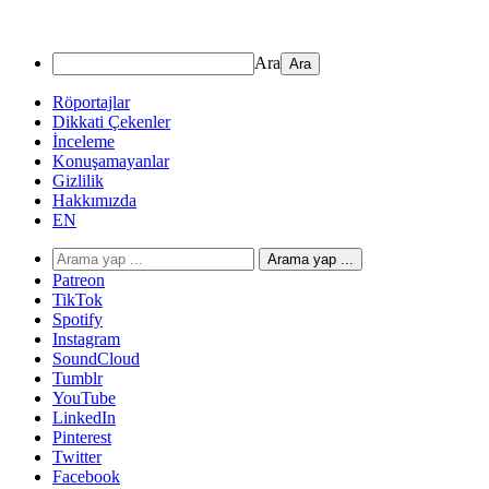
Ara
Röportajlar
Dikkati Çekenler
İnceleme
Konuşamayanlar
Gizlilik
Hakkımızda
EN
Arama yap ...
Patreon
TikTok
Spotify
Instagram
SoundCloud
Tumblr
YouTube
LinkedIn
Pinterest
Twitter
Facebook