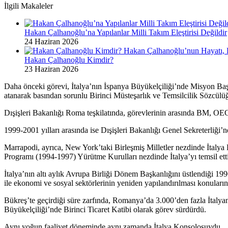
İlgili Makaleler
Hakan Çalhanoğlu’na Yapılanlar Milli Takım Eleştirisi Değildir
24 Haziran 2026
Hakan Çalhanoğlu Kimdir?
23 Haziran 2026
Daha önceki görevi, İtalya’nın İspanya Büyükelçiliği’nde Misyon Baş
atanarak basından sorunlu Birinci Müsteşarlık ve Temsilcilik Sözcülüğ
Dışişleri Bakanlığı Roma teşkilatında, görevlerinin arasında BM, OEC
1999-2001 yılları arasında ise Dışişleri Bakanlığı Genel Sekreterliğ
Marrapodi, ayrıca, New York’taki Birleşmiş Milletler nezdinde İtalya
Programı (1994-1997) Yürütme Kurulları nezdinde İtalya’yı temsil etti.
İtalya’nın altı aylık Avrupa Birliği Dönem Başkanlığını üstlendiği 
ile ekonomi ve sosyal sektörlerinin yeniden yapılandırılması konular
Bükreş’te geçirdiği süre zarfında, Romanya’da 3.000’den fazla İtalya
Büyükelçiliği’nde Birinci Ticaret Katibi olarak görev sürdürdü.
Aynı yoğun faaliyet döneminde aynı zamanda İtalya Konsolosuydu.