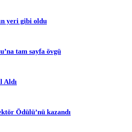
n yeri gibi oldu
u’na tam sayfa övgü
l Aldı
rektör Ödülü’nü kazandı