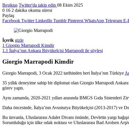
Beşiktaş
Twitter'da takip edin
08 Ekim 2025
0
16
2 dakika okuma süresi
Paylaş
Facebook
Twitter
LinkedIn
Tumblr
Pinterest
WhatsApp
Telegram
E-P
İçerik
gizle
1
Giorgio Marrapodi Kimdir
1.1
İtalya’nın Ankara Büyükelçisi Marrapodi ile söyleşi
Giorgio Marrapodi Kimdir
Giorgio Marrapodi, 3 Ocak 2022 tarihinden beri İtalya’nın Türkiye
An
35 yıllık deneyime sahip bir diplomat olan Giorgio Marrapodi Ankara
görev yaptı.
Aynı zamanda, 2020-2021 yılları arasında BMGS Gıda Sistemleri Zir
Daha öncesinde, İtalya’nın Avusturya Büyükelçisi (2013-2017) ve Dı
Bu ünvanla, Uluslararası Adalet Divanı önünde, Devletin yargı bağı
Sorumluluğu için ülke odak noktası ve Uluslararası Bad Arolsen Arş