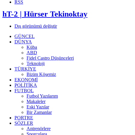
RSS
hT-2 | Hürser Tekinoktay
Dış görünümü değiştir
GÜNCEL
DÜNYA
Küba
ABD
Fidel Castro Düşünceleri
Teknoloji
TÜRKİYE
Bizim Köşemiz
EKONOMİ
POLİTİKA
FUTBOL
Futbol Yazılarım
Makaleler
Eski Yazılar
Bir Zamanlar
PORTRE
SÖZLER
Antrenörlere
Sporculara