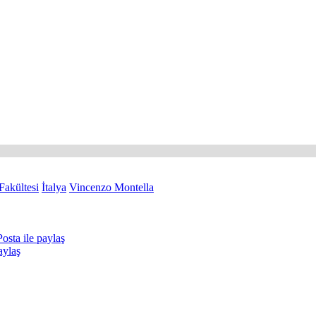
akültesi
İtalya
Vincenzo Montella
osta ile paylaş
aylaş