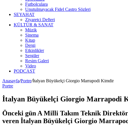
Futbolculara
Unutulmayacak Fidel Castro Sözleri
SEYAHAT
Ziyaretçi Defteri
KÜLTÜR & SANAT
Müzik
Sinema
Kitap
Dergi
Etkinlikler
Sergiler
Resim Galeri
Video
PODCAST
Anasayfa
/
Portre
/
İtalyan Büyükelçi Giorgio Marrapodi Kimdir
Portre
İtalyan Büyükelçi Giorgio Marrapodi 
Önceki gün A Milli Takım Teknik Direktör
veren İtalyan Büyükelçi Giorgio Marrapo