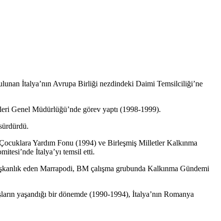
lunan İtalya’nın Avrupa Birliği nezdindeki Daimi Temsilciliği’ne
İşleri Genel Müdürlüğü’nde görev yaptı (1998-1999).
 sürdürdü.
er Çocuklara Yardım Fonu (1994) ve Birleşmiş Milletler Kalkınma
tesi’nde İtalya’yı temsil etti.
na başkanlık eden Marrapodi, BM çalışma grubunda Kalkınma Gündemi
tışların yaşandığı bir dönemde (1990-1994), İtalya’nın Romanya