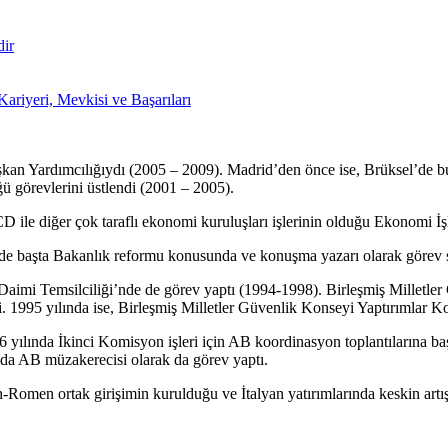
kan Yardımcılığıydı (2005 – 2009). Madrid’den önce ise, Brüksel’de bu
ü görevlerini üstlendi (2001 – 2005).
D ile diğer çok taraflı ekonomi kuruluşları işlerinin olduğu Ekonomi 
i’nde başta Bakanlık reformu konusunda ve konuşma yazarı olarak görev
 Daimi Temsilciliği’nde de görev yaptı (1994-1998). Birleşmiş Milletl
 1995 yılında ise, Birleşmiş Milletler Güvenlik Konseyi Yaptırımlar Komi
1996 yılında İkinci Komisyon işleri için AB koordinasyon toplantıları
ında AB müzakerecisi olarak da görev yaptı.
n-Romen ortak girişimin kurulduğu ve İtalyan yatırımlarında keskin ar