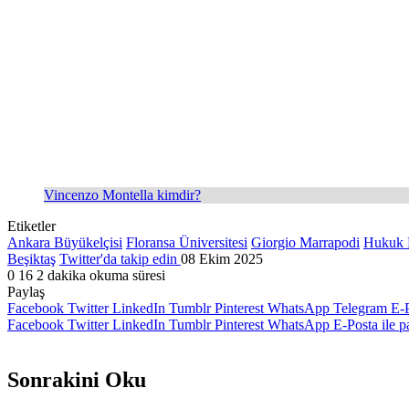
Vincenzo Montella kimdir?
Etiketler
Ankara Büyükelçisi
Floransa Üniversitesi
Giorgio Marrapodi
Hukuk F
Beşiktaş
Twitter'da takip edin
08 Ekim 2025
0
16
2 dakika okuma süresi
Paylaş
Facebook
Twitter
LinkedIn
Tumblr
Pinterest
WhatsApp
Telegram
E-P
Facebook
Twitter
LinkedIn
Tumblr
Pinterest
WhatsApp
E-Posta ile p
Sonrakini Oku