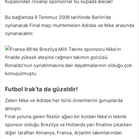
Kupasından rövanşı sponsorlar bu kupada alacak!
Bu bağlamda 9 Temmuz 2006 tarihinde Berlin’de
oynanacak Final maçı muhtemelen Adidas ve Nike arasında
oynanacaktır.
Futbol Irak’ta da güzeldir!
Zaten Nike ve Adidas her türlü önlemlerini guruplarda
almıştır.
Final yoluna gelen fikstür ağacı bir koldan Nike’ın teknik
sponsor olduğu Brezilya ve Hollanda yarı finaline çıkarken
diğer taraftan Almanya, Fransa, Arjantin takımlarından