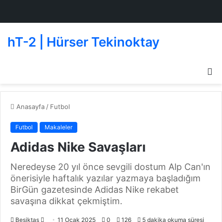
hT-2 | Hürser Tekinoktay
D
g
de
Anasayfa
/
Futbol
Futbol
Makaleler
Adidas Nike Savaşları
Neredeyse 20 yıl önce sevgili dostum Alp Can'ın
önerisiyle haftalık yazılar yazmaya başladığım
BirGün gazetesinde Adidas Nike rekabet
savaşına dikkat çekmiştim.
Beşiktaş
T
11 Ocak 2025
0
126
5 dakika okuma süresi