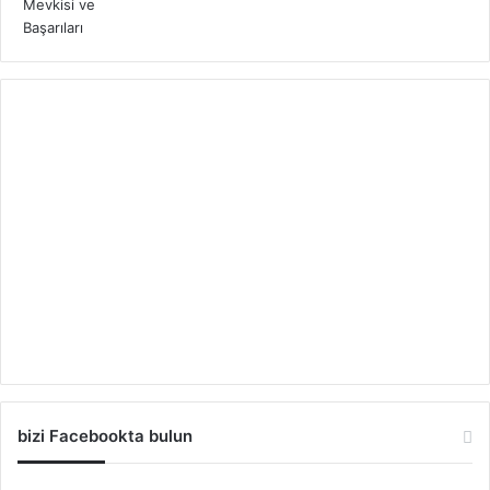
bizi Facebookta bulun