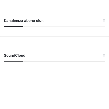
Kanalımıza abone olun
SoundCloud