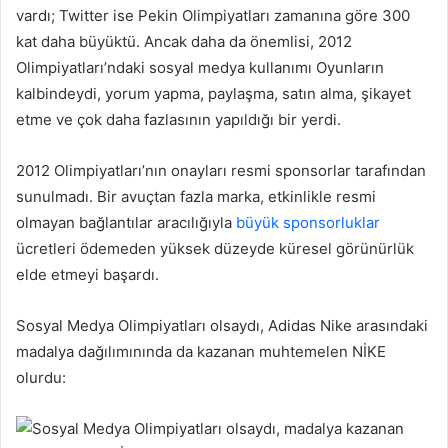
vardı; Twitter ise Pekin Olimpiyatları zamanına göre 300
kat daha büyüktü. Ancak daha da önemlisi, 2012
Olimpiyatları’ndaki sosyal medya kullanımı Oyunların
kalbindeydi, yorum yapma, paylaşma, satın alma, şikayet
etme ve çok daha fazlasının yapıldığı bir yerdi.
2012 Olimpiyatları’nın onayları resmi sponsorlar tarafından
sunulmadı. Bir avuçtan fazla marka, etkinlikle resmi
olmayan bağlantılar aracılığıyla
büyük sponsorluklar
ücretleri ödemeden yüksek düzeyde küresel görünürlük
elde etmeyi başardı.
Sosyal Medya Olimpiyatları olsaydı, Adidas Nike arasındaki
madalya dağılımınında da kazanan muhtemelen NİKE
olurdu: