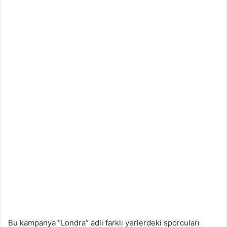
Bu kampanya “Londra” adlı farklı yerlerdeki sporcuları