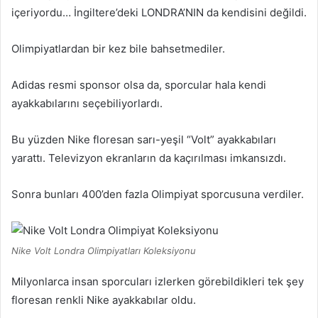
içeriyordu… İngiltere’deki LONDRA’NIN da kendisini değildi.
Olimpiyatlardan bir kez bile bahsetmediler.
Adidas resmi sponsor olsa da, sporcular hala kendi
ayakkabılarını seçebiliyorlardı.
Bu yüzden Nike floresan sarı-yeşil “Volt” ayakkabıları
yarattı. Televizyon ekranların da kaçırılması imkansızdı.
Sonra bunları 400’den fazla Olimpiyat sporcusuna verdiler.
Nike Volt Londra Olimpiyatları Koleksiyonu
Milyonlarca insan sporcuları izlerken görebildikleri tek şey
floresan renkli Nike ayakkabılar oldu.