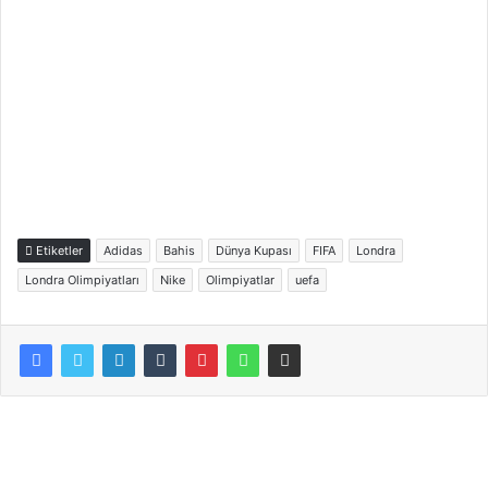
Etiketler
Adidas
Bahis
Dünya Kupası
FIFA
Londra
Londra Olimpiyatları
Nike
Olimpiyatlar
uefa