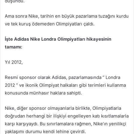
düşündü.
Ama sonra Nike, tarihin en büyük pazarlama tuzağını kurdu
ve tek kuruş ödemeden Olimpiyatları çaldı.
İşte Adidas Nike Londra Olimpiyatları hikayesinin
tamamı:
Yıl 2012,
Resmi sponsor olarak Adidas, pazarlamasında ” Londra
2012 ” ve ikonik Olimpiyat halkaları gibi terimleri kullanma
konusunda münhasır haklara sahipti.
Nike, diğer sponsor olmayanlarla birlikte, Olimpiyatlarla
doğrudan herhangi bir ilişkiyi engelleyen katı kısıtlamalarla
karşı karşıyaydı. Bu sınırlamalara rağmen, Nike’ın yenilikçi
yaklaşımı durumu kendi lehine çevirdi.