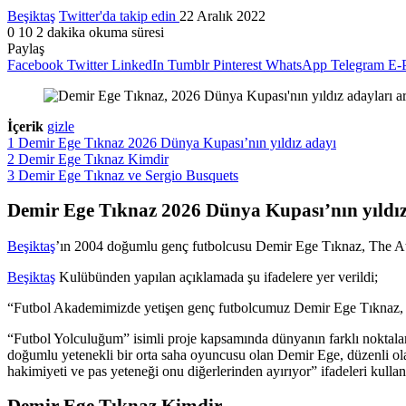
Beşiktaş
Twitter'da takip edin
22 Aralık 2022
0
10
2 dakika okuma süresi
Paylaş
Facebook
Twitter
LinkedIn
Tumblr
Pinterest
WhatsApp
Telegram
E-P
İçerik
gizle
1
Demir Ege Tıknaz 2026 Dünya Kupası’nın yıldız adayı
2
Demir Ege Tıknaz Kimdir
3
Demir Ege Tıknaz ve Sergio Busquets
Demir Ege Tıknaz 2026 Dünya Kupası’nın yıldız
Beşiktaş
’ın 2004 doğumlu genç futbolcusu Demir Ege Tıknaz, The Athl
Beşiktaş
Kulübünden yapılan açıklamada şu ifadelere yer verildi;
“Futbol Akademimizde yetişen genç futbolcumuz Demir Ege Tıknaz, dü
“Futbol Yolculuğum” isimli proje kapsamında dünyanın farklı noktalar
doğumlu yetenekli bir orta saha oyuncusu olan Demir Ege, düzenli o
hakimiyeti ve pas yeteneği onu diğerlerinden ayırıyor” ifadeleri kullanı