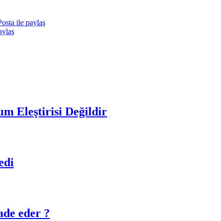
osta ile paylaş
aylaş
m Eleştirisi Değildir
edi
ade eder ?