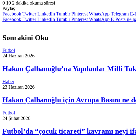
0
10
2 dakika okuma süresi
Paylaş
Facebook
Twitter
LinkedIn
Tumblr
Pinterest
WhatsApp
Telegram
E-P
Facebook
Twitter
LinkedIn
Tumblr
Pinterest
WhatsApp
E-Posta ile p
Sonrakini Oku
Futbol
24 Haziran 2026
Hakan Çalhanoğlu’na Yapılanlar Milli Takı
Haber
23 Haziran 2026
Hakan Çalhanoğlu için Avrupa Basını ne d
Futbol
24 Şubat 2026
Futbol’da “çocuk ticareti” kavramı neyi if