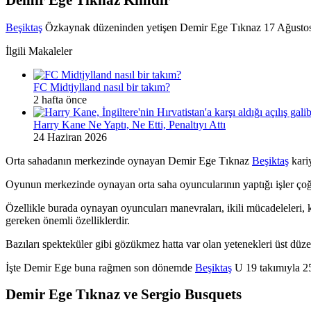
Demir Ege Tıknaz Kimdir
Beşiktaş
Özkaynak düzeninden yetişen Demir Ege Tıknaz 17 Ağustos 
İlgili Makaleler
FC Midtjylland nasıl bir takım?
2 hafta önce
Harry Kane Ne Yaptı, Ne Etti, Penaltıyı Attı
24 Haziran 2026
Orta sahadanın merkezinde oynayan Demir Ege Tıknaz
Beşiktaş
kariy
Oyunun merkezinde oynayan orta saha oyuncularının yaptığı işler çoğ
Özellikle burada oynayan oyuncuları manevraları, ikili mücadeleleri,
gereken önemli özelliklerdir.
Bazıları spekteküler gibi gözükmez hatta var olan yetenekleri üst düz
İşte Demir Ege buna rağmen son dönemde
Beşiktaş
U 19 takımıyla 25
Demir Ege Tıknaz ve Sergio Busquets