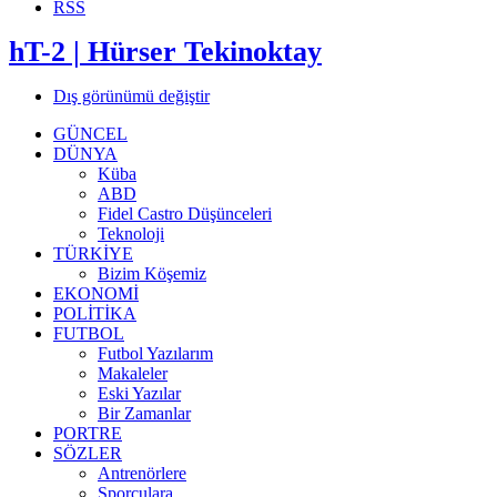
RSS
hT-2 | Hürser Tekinoktay
Dış görünümü değiştir
GÜNCEL
DÜNYA
Küba
ABD
Fidel Castro Düşünceleri
Teknoloji
TÜRKİYE
Bizim Köşemiz
EKONOMİ
POLİTİKA
FUTBOL
Futbol Yazılarım
Makaleler
Eski Yazılar
Bir Zamanlar
PORTRE
SÖZLER
Antrenörlere
Sporculara