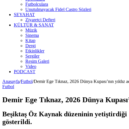
Futbolculara
Unutulmayacak Fidel Castro Sözleri
SEYAHAT
Ziyaretçi Defteri
KÜLTÜR & SANAT
Müzik
Sinema
Kitap
Dergi
Etkinlikler
Sergiler
Resim Galeri
Video
PODCAST
Anasayfa
/
Futbol
/
Demir Ege Tıknaz, 2026 Dünya Kupası’nın yıldız ad
Futbol
Demir Ege Tıknaz, 2026 Dünya Kupası’n
Beşiktaş Öz Kaynak düzeninin yetiştirdiği
gösterildi.