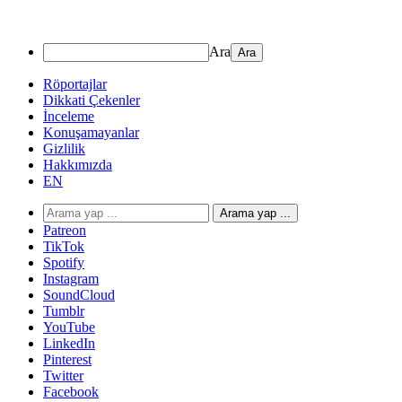
Ara
Röportajlar
Dikkati Çekenler
İnceleme
Konuşamayanlar
Gizlilik
Hakkımızda
EN
Arama yap ...
Patreon
TikTok
Spotify
Instagram
SoundCloud
Tumblr
YouTube
LinkedIn
Pinterest
Twitter
Facebook