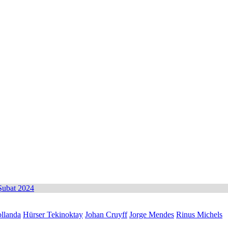
 Şubat 2024
llanda
Hürser Tekinoktay
Johan Cruyff
Jorge Mendes
Rinus Michels