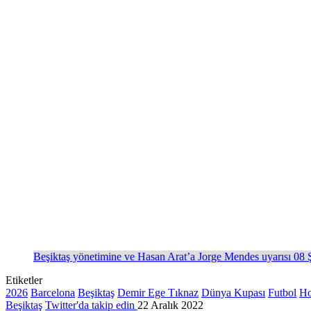
Beşiktaş yönetimine ve Hasan Arat’a Jorge Mendes uyarısı 08
Etiketler
2026
Barcelona
Beşiktaş
Demir Ege Tıknaz
Dünya Kupası
Futbol
Ho
Beşiktaş
Twitter'da takip edin
22 Aralık 2022