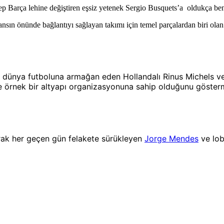
p Barça lehine değiştiren eşsiz yetenek Sergio Busquets’a oldukça be
nsın önünde bağlantıyı sağlayan takımı için temel parçalardan biri olan 
ızı dünya futboluna armağan eden Hollandalı Rinus Michels v
e örnek bir altyapı organizasyonuna sahip olduğunu gösterm
arak her geçen gün felakete sürükleyen
Jorge Mendes
ve lob