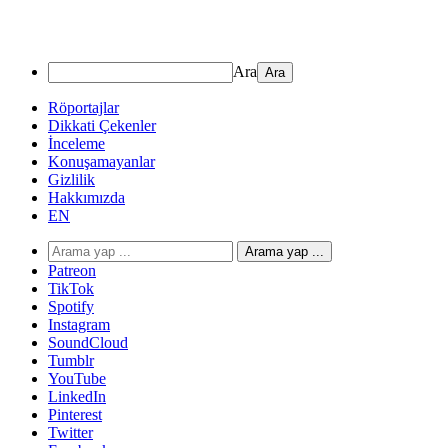
Ara
Röportajlar
Dikkati Çekenler
İnceleme
Konuşamayanlar
Gizlilik
Hakkımızda
EN
Arama yap ...
Patreon
TikTok
Spotify
Instagram
SoundCloud
Tumblr
YouTube
LinkedIn
Pinterest
Twitter