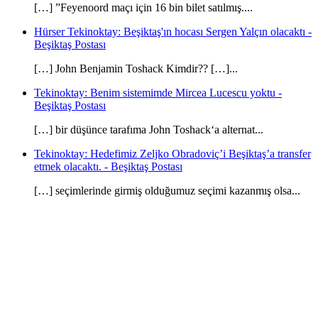
[…] ”Feyenoord maçı için 16 bin bilet satılmış....
Hürser Tekinoktay: Beşiktaş'ın hocası Sergen Yalçın olacaktı -
Beşiktaş Postası
[…] John Benjamin Toshack Kimdir?? […]...
Tekinoktay: Benim sistemimde Mircea Lucescu yoktu -
Beşiktaş Postası
[…] bir düşünce tarafıma John Toshack‘a alternat...
Tekinoktay: Hedefimiz Zeljko Obradoviç’i Beşiktaş’a transfer
etmek olacaktı. - Beşiktaş Postası
[…] seçimlerinde girmiş olduğumuz seçimi kazanmış olsa...