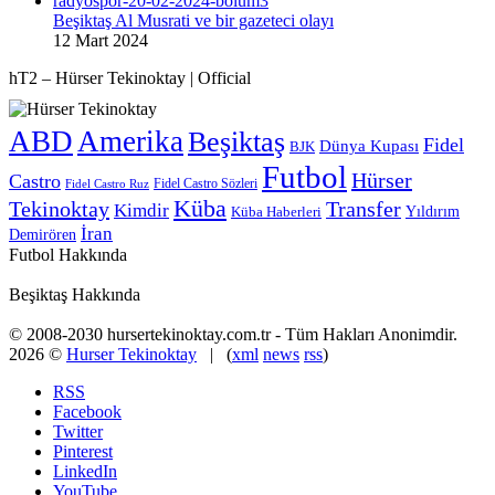
Beşiktaş Al Musrati ve bir gazeteci olayı
12 Mart 2024
hT2 – Hürser Tekinoktay | Official
ABD
Amerika
Beşiktaş
Fidel
Dünya Kupası
BJK
Futbol
Hürser
Castro
Fidel Castro Sözleri
Fidel Castro Ruz
Küba
Tekinoktay
Transfer
Kimdir
Yıldırım
Küba Haberleri
İran
Demirören
Futbol Hakkında
Beşiktaş Hakkında
© 2008-2030 hursertekinoktay.com.tr - Tüm Hakları Anonimdir.
2026 ©
Hurser Tekinoktay
| (
xml
news
rss
)
RSS
Facebook
Twitter
Pinterest
LinkedIn
YouTube