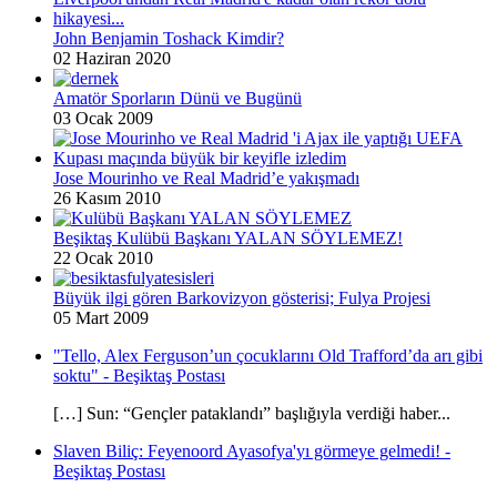
John Benjamin Toshack Kimdir?
02 Haziran 2020
Amatör Sporların Dünü ve Bugünü
03 Ocak 2009
Jose Mourinho ve Real Madrid’e yakışmadı
26 Kasım 2010
Beşiktaş Kulübü Başkanı YALAN SÖYLEMEZ!
22 Ocak 2010
Büyük ilgi gören Barkovizyon gösterisi; Fulya Projesi
05 Mart 2009
"Tello, Alex Ferguson’un çocuklarını Old Trafford’da arı gibi
soktu" - Beşiktaş Postası
[…] Sun: “Gençler pataklandı” başlığıyla verdiği haber...
Slaven Biliç: Feyenoord Ayasofya'yı görmeye gelmedi! -
Beşiktaş Postası