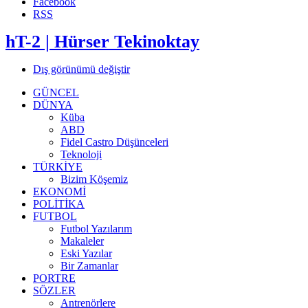
Facebook
RSS
hT-2 | Hürser Tekinoktay
Dış görünümü değiştir
GÜNCEL
DÜNYA
Küba
ABD
Fidel Castro Düşünceleri
Teknoloji
TÜRKİYE
Bizim Köşemiz
EKONOMİ
POLİTİKA
FUTBOL
Futbol Yazılarım
Makaleler
Eski Yazılar
Bir Zamanlar
PORTRE
SÖZLER
Antrenörlere