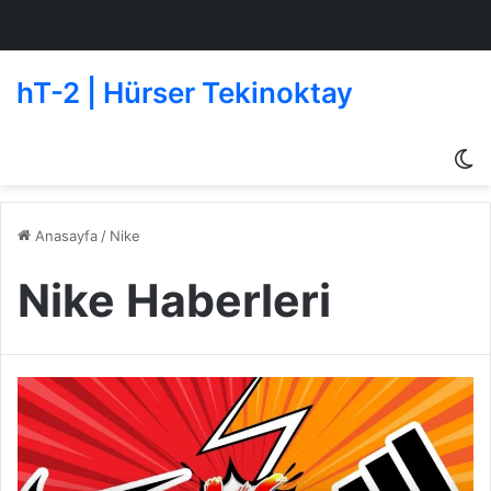
hT-2 | Hürser Tekinoktay
D
g
de
Anasayfa
/
Nike
Nike Haberleri