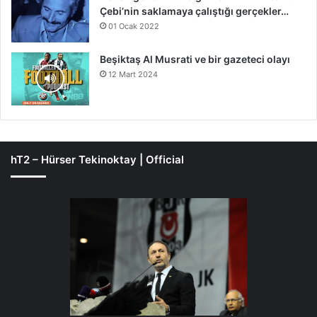
Çebi’nin saklamaya çalıştığı gerçekler…
01 Ocak 2022
Beşiktaş Al Musrati ve bir gazeteci olayı
12 Mart 2024
hT2 – Hürser Tekinoktay | Official