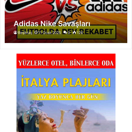
Adidas Nike Savaşları
Beşiktaş
11 Ocak 2025
0
126