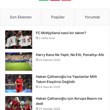
S
c
i
n
n
u
m
u
s
p
i
a
e
t
t
k
T
b
n
t
o
k
t
Son Eklenen
Popüler
Yorumlar
b
t
e
e
u
l
d
a
t
T
r
FC Midtjylland nasıl bir takım?
o
e
r
d
b
r
C
g
i
o
e
2 hafta önce
o
r
e
I
e
l
r
f
k
o
k
s
n
o
a
y
n
Harry Kane Ne Yaptı, Ne Etti, Penaltıyı Attı
24 Haziran 2026
t
u
m
d
Hakan Çalhanoğlu’na Yapılanlar Milli
Takım Eleştirisi Değildir
24 Haziran 2026
Hakan Çalhanoğlu için Avrupa Basını ne
dedi
23 Haziran 2026