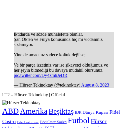
İktidarda ve sözde muhalefette olanlar,
Şan Ökten ve Fulya konusunda hiç mi vicdanınız
sızlamıyor.
Yine de amacınız sadece koltuk değilse;
Ve bir parça izzetiniz var ise şikayetçi olduğumuz ve
her şeyin bitmediği bu davaya müdahil olursunuz.
pic.twitter.com/Dy4zmhJeDR
— Hürser Tekinoktay (@tekinoktay)
August 8, 2023
hT2 – Hürser Tekinoktay | Official
ABD
Amerika
Beşiktaş
Fidel
Dünya Kupası
BJK
Futbol
Hürser
Castro
Fidel Castro Sözleri
Fidel Castro Ruz