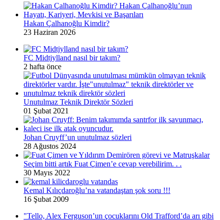
Hakan Çalhanoğlu Kimdir?
23 Haziran 2026
FC Midtjylland nasıl bir takım?
2 hafta önce
Unutulmaz Teknik Direktör Sözleri
01 Şubat 2021
Johan Cruyff’un unutulmaz sözleri
28 Ağustos 2024
Seçim bitti artık Fuat Çimen’e cevap verebilirim. . .
30 Mayıs 2022
Kemal Kılıçdaroğlu’na vatandaştan şok soru !!!
16 Şubat 2009
"Tello, Alex Ferguson’un çocuklarını Old Trafford’da arı gibi