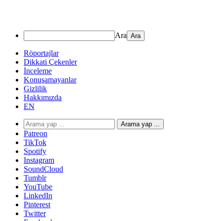
Ara
Röportajlar
Dikkati Çekenler
İnceleme
Konuşamayanlar
Gizlilik
Hakkımızda
EN
Arama yap ...
Patreon
TikTok
Spotify
Instagram
SoundCloud
Tumblr
YouTube
LinkedIn
Pinterest
Twitter