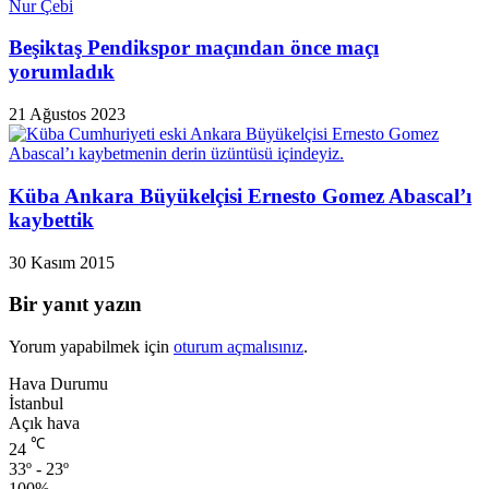
Beşiktaş Pendikspor maçından önce maçı
yorumladık
21 Ağustos 2023
Küba Ankara Büyükelçisi Ernesto Gomez Abascal’ı
kaybettik
30 Kasım 2015
Bir yanıt yazın
Yorum yapabilmek için
oturum açmalısınız
.
Hava Durumu
İstanbul
Açık hava
℃
24
33º - 23º
100%