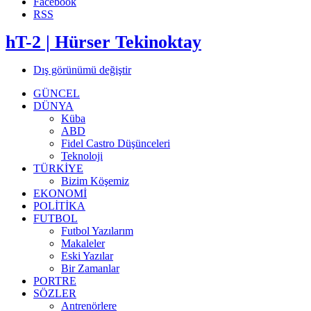
Facebook
RSS
hT-2 | Hürser Tekinoktay
Dış görünümü değiştir
GÜNCEL
DÜNYA
Küba
ABD
Fidel Castro Düşünceleri
Teknoloji
TÜRKİYE
Bizim Köşemiz
EKONOMİ
POLİTİKA
FUTBOL
Futbol Yazılarım
Makaleler
Eski Yazılar
Bir Zamanlar
PORTRE
SÖZLER
Antrenörlere