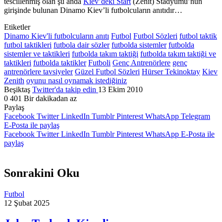
tescillenmiş olan şu anda
Kiev’deki Start
(Zenit) Stadyumu’nun
girişinde bulunan Dinamo Kiev’li futbolcuların anıtıdır…
Etiketler
Dinamo Kiev'li futbolcuların anıtı
Futbol
Futbol Sözleri
futbol taktik
futbol taktikleri
futbola dair sözler
futbolda sistemler
futbolda
sistemler ve taktikleri
futbolda takım taktiği
futbolda takım taktiği ve
taktikleri
futbolda taktikler
Futboli
Genç Antrenörlere
genç
antrenörlere tavsiyeler
Güzel Futbol Sözleri
Hürser Tekinoktay
Kiev
Zenith
oyunu nasıl oynamak istediğiniz
Beşiktaş
Twitter'da takip edin
13 Ekim 2010
0
401
Bir dakikadan az
Paylaş
Facebook
Twitter
LinkedIn
Tumblr
Pinterest
WhatsApp
Telegram
E-Posta ile paylaş
Facebook
Twitter
LinkedIn
Tumblr
Pinterest
WhatsApp
E-Posta ile
paylaş
Sonrakini Oku
Futbol
12 Şubat 2025