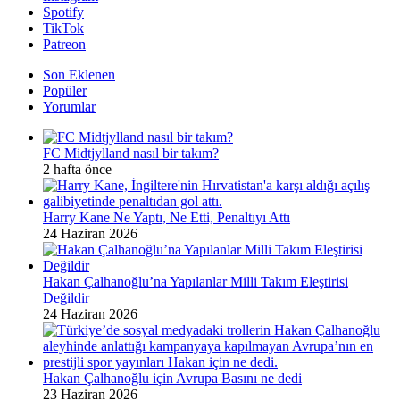
Spotify
TikTok
Patreon
Son Eklenen
Popüler
Yorumlar
FC Midtjylland nasıl bir takım?
2 hafta önce
Harry Kane Ne Yaptı, Ne Etti, Penaltıyı Attı
24 Haziran 2026
Hakan Çalhanoğlu’na Yapılanlar Milli Takım Eleştirisi
Değildir
24 Haziran 2026
Hakan Çalhanoğlu için Avrupa Basını ne dedi
23 Haziran 2026