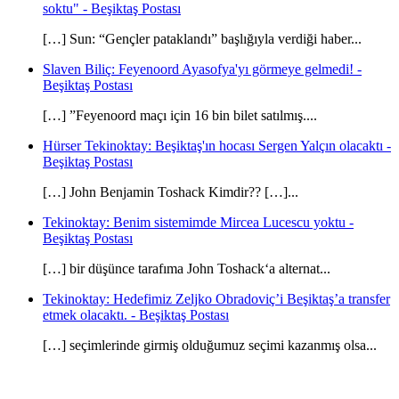
soktu" - Beşiktaş Postası
[…] Sun: “Gençler pataklandı” başlığıyla verdiği haber...
Slaven Biliç: Feyenoord Ayasofya'yı görmeye gelmedi! -
Beşiktaş Postası
[…] ”Feyenoord maçı için 16 bin bilet satılmış....
Hürser Tekinoktay: Beşiktaş'ın hocası Sergen Yalçın olacaktı -
Beşiktaş Postası
[…] John Benjamin Toshack Kimdir?? […]...
Tekinoktay: Benim sistemimde Mircea Lucescu yoktu -
Beşiktaş Postası
[…] bir düşünce tarafıma John Toshack‘a alternat...
Tekinoktay: Hedefimiz Zeljko Obradoviç’i Beşiktaş’a transfer
etmek olacaktı. - Beşiktaş Postası
[…] seçimlerinde girmiş olduğumuz seçimi kazanmış olsa...