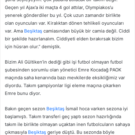
Geçen yıl Ajax’a iki maçta 4 gol attılar, Olympiakos’u
yenerek gönderdiler bu yıl. Çok uzun zamandır birlikte
olan oyuncuları var. Kiralıktan dönen tehlikeli oyuncuları
var. Ama
Beşiktaş
camiasından büyük bir camia değil. Ciddi
bir şekilde hazırlanalım. Ciddiyeti elden bırakırsak bizim
için hüsran olur.” demiştik.
Bizim Ali Gültiken’in dediği gibi işi futbol olmayan futbol
şubesinden sorumlu olan yönetici Emre Kocadağ PAOK
maçında saha kenarında bazı mevkilerde eksikliğimiz var
diyordu. Takım şampiyonlar ligi eleme maçına çıkarken
Emre bunu diyor.
Bakın geçen sezon
Beşiktaş
İsmail hoca varken sezona iyi
başlamıştı. Takım transferi geç yaptı sezon hazırlığında
takım ile birlikte olmayan uçaktan inen futbolcuların sahaya
çıkmasıyla
Beşiktaş
geriye düştü. Bu sezonda böyle