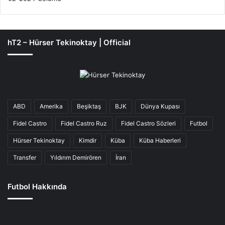
hT2 – Hürser Tekinoktay | Official
ABD
Amerika
Beşiktaş
BJK
Dünya Kupası
Fidel Castro
Fidel Castro Ruz
Fidel Castro Sözleri
Futbol
Hürser Tekinoktay
Kimdir
Küba
Küba Haberleri
Transfer
Yıldırım Demirören
İran
Futbol Hakkında