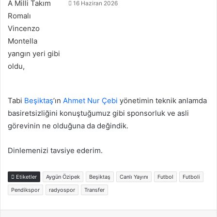
16 Haziran 2026
Tabi
Beşiktaş
’ın
Ahmet Nur Çebi
yönetimin teknik anlamda
basiretsizliğini konuştuğumuz gibi sponsorluk ve asli
görevinin ne olduğuna da değindik.
Dinlemenizi tavsiye ederim.
Etiketler
Aygün Özipek
Beşiktaş
Canlı Yayını
Futbol
Futboli
Pendikspor
radyospor
Transfer