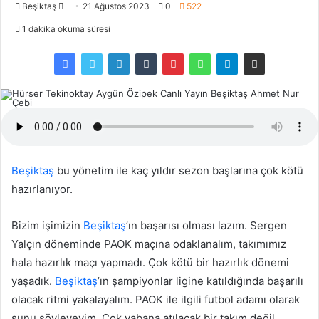
Beşiktaş
T
21 Ağustos 2023
0
522
w
1 dakika okuma süresi
i
t
t
e
r
'
d
a
Beşiktaş
bu yönetim ile kaç yıldır sezon başlarına çok kötü
t
hazırlanıyor.
a
k
Bizim işimizin
Beşiktaş
’ın başarısı olması lazım. Sergen
i
Yalçın döneminde PAOK maçına odaklanalım, takımımız
p
hala hazırlık maçı yapmadı. Çok kötü bir hazırlık dönemi
e
yaşadık.
Beşiktaş
d
’ın şampiyonlar ligine katıldığında başarılı
i
olacak ritmi yakalayalım. PAOK ile ilgili futbol adamı olarak
n
şunu söyleyeyim. Çok yabana atılacak bir takım değil.