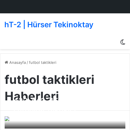
hT-2 | Hürser Tekinoktay
D
g
de
Anasayfa
/
futbol taktikleri
futbol taktikleri
Haberleri
433, 442, 451 Türevleri ve
Futbolda Taktikler . . .
Beşiktaş
13 Ekim 2010
0
401