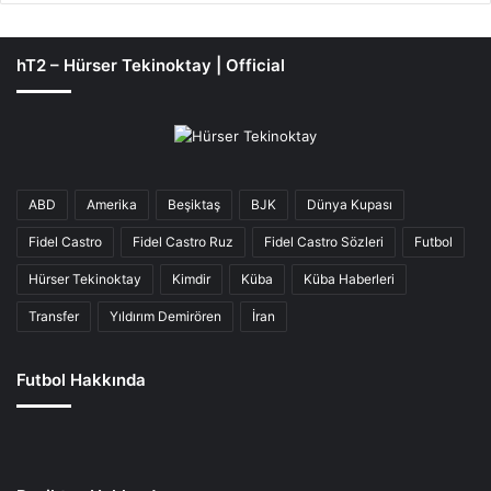
hT2 – Hürser Tekinoktay | Official
ABD
Amerika
Beşiktaş
BJK
Dünya Kupası
Fidel Castro
Fidel Castro Ruz
Fidel Castro Sözleri
Futbol
Hürser Tekinoktay
Kimdir
Küba
Küba Haberleri
Transfer
Yıldırım Demirören
İran
Futbol Hakkında