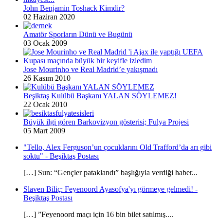
John Benjamin Toshack Kimdir?
02 Haziran 2020
Amatör Sporların Dünü ve Bugünü
03 Ocak 2009
Jose Mourinho ve Real Madrid’e yakışmadı
26 Kasım 2010
Beşiktaş Kulübü Başkanı YALAN SÖYLEMEZ!
22 Ocak 2010
Büyük ilgi gören Barkovizyon gösterisi; Fulya Projesi
05 Mart 2009
"Tello, Alex Ferguson’un çocuklarını Old Trafford’da arı gibi
soktu" - Beşiktaş Postası
[…] Sun: “Gençler pataklandı” başlığıyla verdiği haber...
Slaven Biliç: Feyenoord Ayasofya'yı görmeye gelmedi! -
Beşiktaş Postası
[…] ”Feyenoord maçı için 16 bin bilet satılmış....