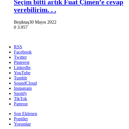
Seçim bitti artık Fuat Çimen’e cevap
verebilirim. . .
Beşiktaş
30 Mayıs 2022
0
3.957
RSS
Facebook
Twitter
Pinterest
LinkedIn
YouTube
Tumblr
SoundCloud
Instagram
Spotify
TikTok
Patreon
Son Eklenen
Popüler
Yorumlar