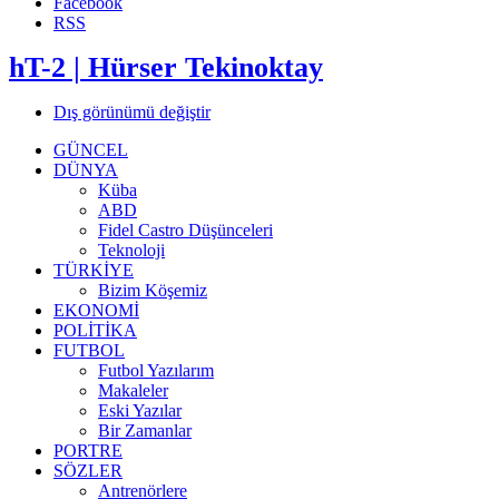
Facebook
RSS
hT-2 | Hürser Tekinoktay
Dış görünümü değiştir
GÜNCEL
DÜNYA
Küba
ABD
Fidel Castro Düşünceleri
Teknoloji
TÜRKİYE
Bizim Köşemiz
EKONOMİ
POLİTİKA
FUTBOL
Futbol Yazılarım
Makaleler
Eski Yazılar
Bir Zamanlar
PORTRE
SÖZLER
Antrenörlere