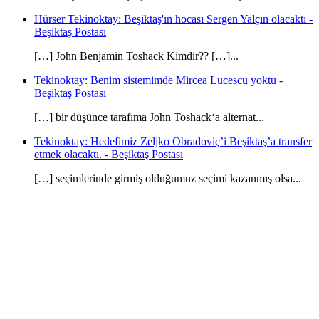
Hürser Tekinoktay: Beşiktaş'ın hocası Sergen Yalçın olacaktı -
Beşiktaş Postası
[…] John Benjamin Toshack Kimdir?? […]...
Tekinoktay: Benim sistemimde Mircea Lucescu yoktu -
Beşiktaş Postası
[…] bir düşünce tarafıma John Toshack‘a alternat...
Tekinoktay: Hedefimiz Zeljko Obradoviç’i Beşiktaş’a transfer
etmek olacaktı. - Beşiktaş Postası
[…] seçimlerinde girmiş olduğumuz seçimi kazanmış olsa...