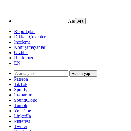
Ara
Röportajlar
Dikkati Çekenler
İnceleme
Konuşamayanlar
Gizlilik
Hakkımızda
EN
Arama yap ...
Patreon
TikTok
Spotify
Instagram
SoundCloud
Tumblr
YouTube
LinkedIn
Pinterest
Twitter