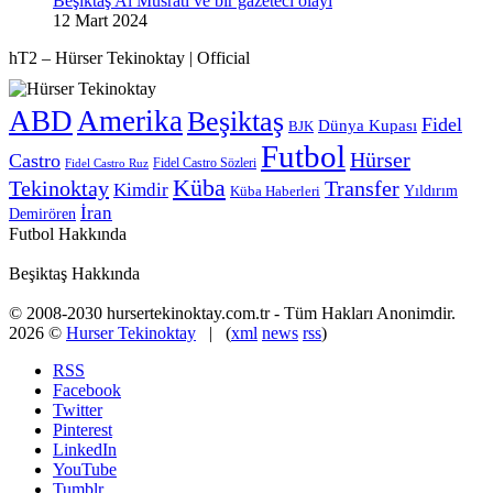
Beşiktaş Al Musrati ve bir gazeteci olayı
12 Mart 2024
hT2 – Hürser Tekinoktay | Official
ABD
Amerika
Beşiktaş
Fidel
Dünya Kupası
BJK
Futbol
Hürser
Castro
Fidel Castro Sözleri
Fidel Castro Ruz
Küba
Tekinoktay
Transfer
Kimdir
Yıldırım
Küba Haberleri
İran
Demirören
Futbol Hakkında
Beşiktaş Hakkında
© 2008-2030 hursertekinoktay.com.tr - Tüm Hakları Anonimdir.
2026 ©
Hurser Tekinoktay
| (
xml
news
rss
)
RSS
Facebook
Twitter
Pinterest
LinkedIn
YouTube
Tumblr