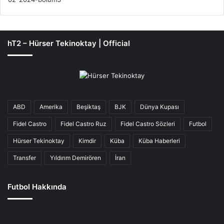
hT2 – Hürser Tekinoktay | Official
ABD
Amerika
Beşiktaş
BJK
Dünya Kupası
Fidel Castro
Fidel Castro Ruz
Fidel Castro Sözleri
Futbol
Hürser Tekinoktay
Kimdir
Küba
Küba Haberleri
Transfer
Yıldırım Demirören
İran
Futbol Hakkında