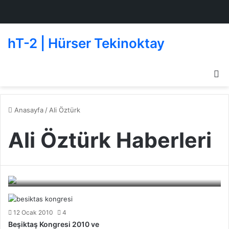
hT-2 | Hürser Tekinoktay
D
g
de
Anasayfa
/
Ali Öztürk
Ali Öztürk Haberleri
Kardeşler Caddesi
Beşiktaşlı Oyuncular
30 Haziran 2010
0
250
12 Ocak 2010
4
Beşiktaş Kongresi 2010 ve