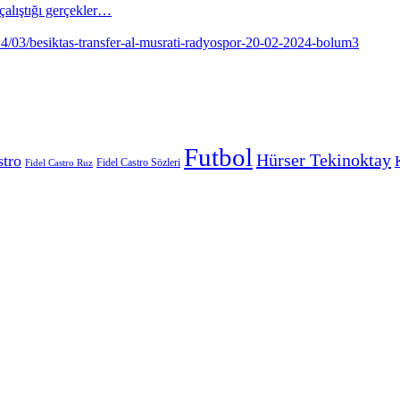
alıştığı gerçekler…
Futbol
Hürser Tekinoktay
stro
Fidel Castro Sözleri
Fidel Castro Ruz