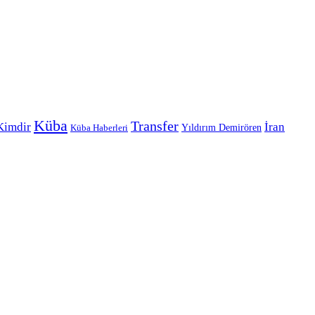
Küba
Transfer
Kimdir
İran
Yıldırım Demirören
Küba Haberleri