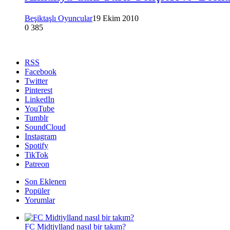
Beşiktaşlı Oyuncular
19 Ekim 2010
0
385
RSS
Facebook
Twitter
Pinterest
LinkedIn
YouTube
Tumblr
SoundCloud
Instagram
Spotify
TikTok
Patreon
Son Eklenen
Popüler
Yorumlar
FC Midtjylland nasıl bir takım?