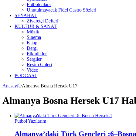
Futbolculara
Unutulmayacak Fidel Castro Sözleri
SEYAHAT
Ziyaretçi Defteri
KÜLTÜR & SANAT
Müzik
Sinema
Kitap
Dergi
Etkinlikler
Sergiler
Resim Galeri
Video
PODCAST
Anasayfa
/
Almanya Bosna Hersek U17
Almanya Bosna Hersek U17 Hab
Futbol Yazılarım
Almanya’daki Türk Gençleri :6–Bosna