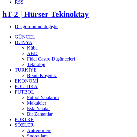
RSS
hT-2 | Hürser Tekinoktay
Dış görünümü değiştir
GÜNCEL
DÜNYA
Küba
ABD
Fidel Castro Düşünceleri
Teknoloji
TÜRKİYE
Bizim Köşemiz
EKONOMİ
POLİTİKA
FUTBOL
Futbol Yazılarım
Makaleler
Eski Yazılar
Bir Zamanlar
PORTRE
SÖZLER
Antrenörlere
Sporculara