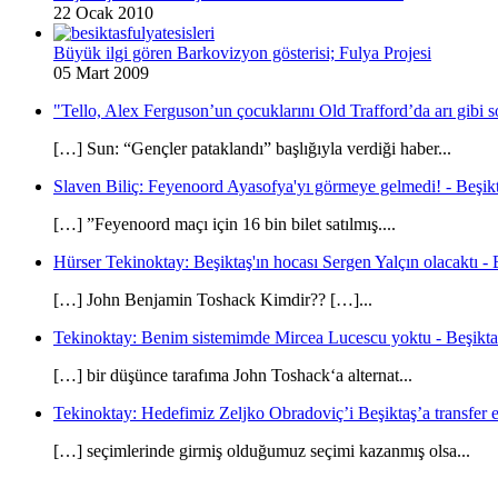
22 Ocak 2010
Büyük ilgi gören Barkovizyon gösterisi; Fulya Projesi
05 Mart 2009
"Tello, Alex Ferguson’un çocuklarını Old Trafford’da arı gibi s
[…] Sun: “Gençler pataklandı” başlığıyla verdiği haber...
Slaven Biliç: Feyenoord Ayasofya'yı görmeye gelmedi! - Beşikt
[…] ”Feyenoord maçı için 16 bin bilet satılmış....
Hürser Tekinoktay: Beşiktaş'ın hocası Sergen Yalçın olacaktı - 
[…] John Benjamin Toshack Kimdir?? […]...
Tekinoktay: Benim sistemimde Mircea Lucescu yoktu - Beşikta
[…] bir düşünce tarafıma John Toshack‘a alternat...
Tekinoktay: Hedefimiz Zeljko Obradoviç’i Beşiktaş’a transfer et
[…] seçimlerinde girmiş olduğumuz seçimi kazanmış olsa...