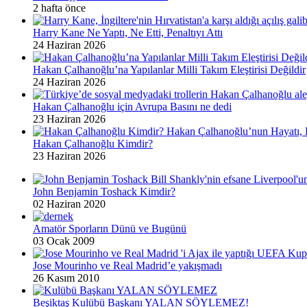
2 hafta önce
Harry Kane Ne Yaptı, Ne Etti, Penaltıyı Attı
24 Haziran 2026
Hakan Çalhanoğlu’na Yapılanlar Milli Takım Eleştirisi Değildir
24 Haziran 2026
Hakan Çalhanoğlu için Avrupa Basını ne dedi
23 Haziran 2026
Hakan Çalhanoğlu Kimdir?
23 Haziran 2026
John Benjamin Toshack Kimdir?
02 Haziran 2020
Amatör Sporların Dünü ve Bugünü
03 Ocak 2009
Jose Mourinho ve Real Madrid’e yakışmadı
26 Kasım 2010
Beşiktaş Kulübü Başkanı YALAN SÖYLEMEZ!