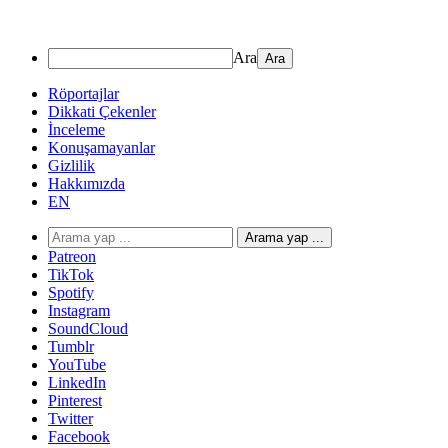
Ara
Röportajlar
Dikkati Çekenler
İnceleme
Konuşamayanlar
Gizlilik
Hakkımızda
EN
Arama yap ...
Patreon
TikTok
Spotify
Instagram
SoundCloud
Tumblr
YouTube
LinkedIn
Pinterest
Twitter
Facebook