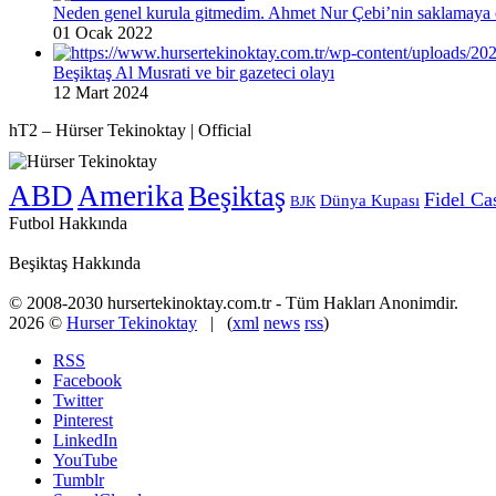
Neden genel kurula gitmedim. Ahmet Nur Çebi’nin saklamaya ç
01 Ocak 2022
Beşiktaş Al Musrati ve bir gazeteci olayı
12 Mart 2024
hT2 – Hürser Tekinoktay | Official
ABD
Amerika
Beşiktaş
Fidel Ca
Dünya Kupası
BJK
Futbol Hakkında
Beşiktaş Hakkında
© 2008-2030 hursertekinoktay.com.tr - Tüm Hakları Anonimdir.
2026 ©
Hurser Tekinoktay
| (
xml
news
rss
)
RSS
Facebook
Twitter
Pinterest
LinkedIn
YouTube
Tumblr