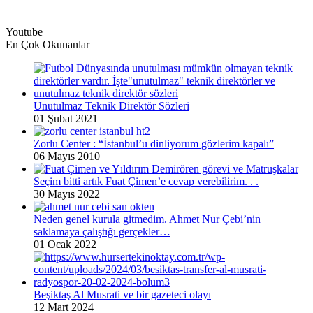
Youtube
En Çok Okunanlar
Unutulmaz Teknik Direktör Sözleri
01 Şubat 2021
Zorlu Center : “İstanbul’u dinliyorum gözlerim kapalı”
06 Mayıs 2010
Seçim bitti artık Fuat Çimen’e cevap verebilirim. . .
30 Mayıs 2022
Neden genel kurula gitmedim. Ahmet Nur Çebi’nin
saklamaya çalıştığı gerçekler…
01 Ocak 2022
Beşiktaş Al Musrati ve bir gazeteci olayı
12 Mart 2024