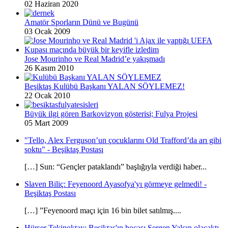
02 Haziran 2020
Amatör Sporların Dünü ve Bugünü
03 Ocak 2009
Jose Mourinho ve Real Madrid’e yakışmadı
26 Kasım 2010
Beşiktaş Kulübü Başkanı YALAN SÖYLEMEZ!
22 Ocak 2010
Büyük ilgi gören Barkovizyon gösterisi; Fulya Projesi
05 Mart 2009
"Tello, Alex Ferguson’un çocuklarını Old Trafford’da arı gibi
soktu" - Beşiktaş Postası
[…] Sun: “Gençler pataklandı” başlığıyla verdiği haber...
Slaven Biliç: Feyenoord Ayasofya'yı görmeye gelmedi! -
Beşiktaş Postası
[…] ”Feyenoord maçı için 16 bin bilet satılmış....
Hürser Tekinoktay: Beşiktaş'ın hocası Sergen Yalçın olacaktı -