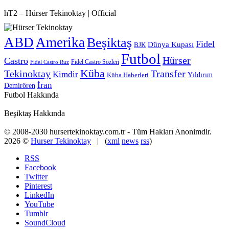
hT2 – Hürser Tekinoktay | Official
ABD
Amerika
Beşiktaş
Fidel
Dünya Kupası
BJK
Futbol
Hürser
Castro
Fidel Castro Sözleri
Fidel Castro Ruz
Küba
Tekinoktay
Transfer
Kimdir
Yıldırım
Küba Haberleri
İran
Demirören
Futbol Hakkında
Beşiktaş Hakkında
© 2008-2030 hursertekinoktay.com.tr - Tüm Hakları Anonimdir.
2026 ©
Hurser Tekinoktay
| (
xml
news
rss
)
RSS
Facebook
Twitter
Pinterest
LinkedIn
YouTube
Tumblr
SoundCloud