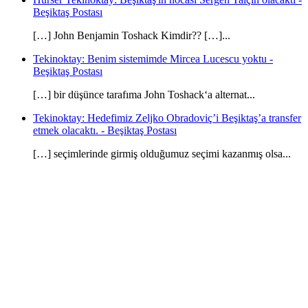
Beşiktaş Postası
[…] John Benjamin Toshack Kimdir?? […]...
Tekinoktay: Benim sistemimde Mircea Lucescu yoktu -
Beşiktaş Postası
[…] bir düşünce tarafıma John Toshack‘a alternat...
Tekinoktay: Hedefimiz Zeljko Obradoviç’i Beşiktaş’a transfer
etmek olacaktı. - Beşiktaş Postası
[…] seçimlerinde girmiş olduğumuz seçimi kazanmış olsa...