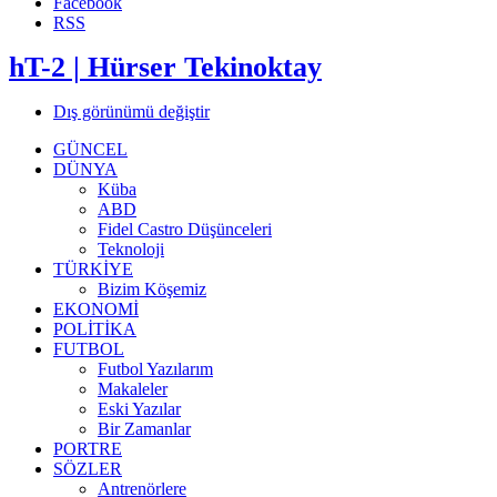
Facebook
RSS
hT-2 | Hürser Tekinoktay
Dış görünümü değiştir
GÜNCEL
DÜNYA
Küba
ABD
Fidel Castro Düşünceleri
Teknoloji
TÜRKİYE
Bizim Köşemiz
EKONOMİ
POLİTİKA
FUTBOL
Futbol Yazılarım
Makaleler
Eski Yazılar
Bir Zamanlar
PORTRE
SÖZLER
Antrenörlere