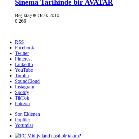
Sinema Tarihinde bir AVATAR
Beşiktaş
08 Ocak 2010
0
266
RSS
Facebook
Twitter
Pinterest
LinkedIn
YouTube
Tumblr
SoundCloud
Instagram
Spotify
TikTok
Patreon
Son Eklenen
Popüler
Yorumlar