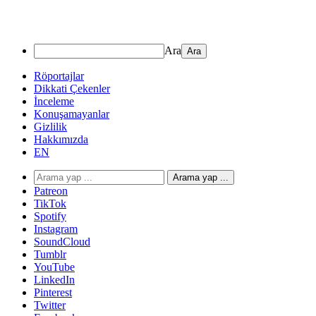
Ara
Röportajlar
Dikkati Çekenler
İnceleme
Konuşamayanlar
Gizlilik
Hakkımızda
EN
Arama yap ...
Patreon
TikTok
Spotify
Instagram
SoundCloud
Tumblr
YouTube
LinkedIn
Pinterest
Twitter