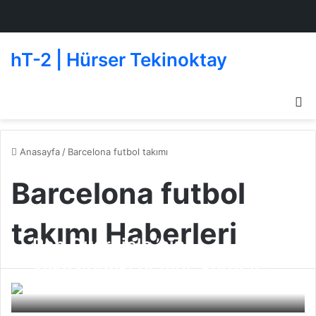
hT-2 | Hürser Tekinoktay
D
g
de
Anasayfa
/
Barcelona futbol takımı
Barcelona futbol
takımı Haberleri
Pep Guardiola ’nın
yakasındaki pembe kurdele
Beşiktaşlı Oyuncular
03 Aralık 2010
1
320