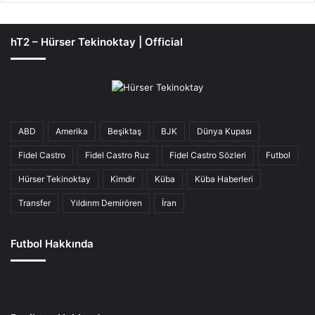
hT2 – Hürser Tekinoktay | Official
ABD
Amerika
Beşiktaş
BJK
Dünya Kupası
Fidel Castro
Fidel Castro Ruz
Fidel Castro Sözleri
Futbol
Hürser Tekinoktay
Kimdir
Küba
Küba Haberleri
Transfer
Yıldırım Demirören
İran
Futbol Hakkında