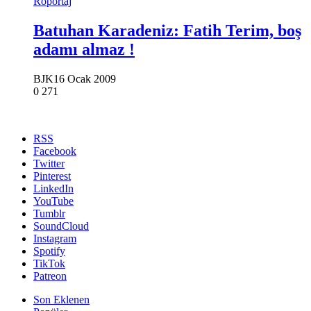
Röportaj
Batuhan Karadeniz: Fatih Terim, boş
adamı almaz !
BJK
16 Ocak 2009
0
271
RSS
Facebook
Twitter
Pinterest
LinkedIn
YouTube
Tumblr
SoundCloud
Instagram
Spotify
TikTok
Patreon
Son Eklenen