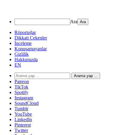
Ara
Röportajlar
Dikkati Çekenler
İnceleme
Konuşamayanlar
Gizlilik
Hakkımızda
EN
Arama yap ...
Patreon
TikTok
Spotify
Instagram
SoundCloud
Tumblr
YouTube
LinkedIn
Pinterest
Twitter