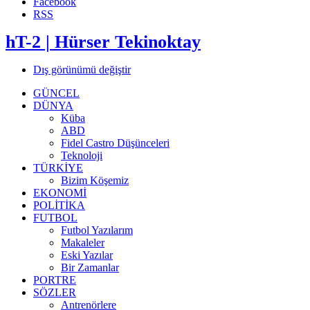
Facebook
RSS
hT-2 | Hürser Tekinoktay
Dış görünümü değiştir
GÜNCEL
DÜNYA
Küba
ABD
Fidel Castro Düşünceleri
Teknoloji
TÜRKİYE
Bizim Köşemiz
EKONOMİ
POLİTİKA
FUTBOL
Futbol Yazılarım
Makaleler
Eski Yazılar
Bir Zamanlar
PORTRE
SÖZLER
Antrenörlere