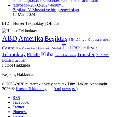
Beşiktaş Al Musrati ve bir gazeteci olayı
12 Mart 2024
hT2 – Hürser Tekinoktay | Official
ABD
Amerika
Beşiktaş
Fidel
Dünya Kupası
BJK
Futbol
Hürser
Castro
Fidel Castro Sözleri
Fidel Castro Ruz
Küba
Tekinoktay
Transfer
Kimdir
Yıldırım
Küba Haberleri
İran
Demirören
Futbol Hakkında
Beşiktaş Hakkında
© 2008-2030 hursertekinoktay.com.tr - Tüm Hakları Anonimdir.
2026 ©
Hurser Tekinoktay
| (
xml
news
rss
)
RSS
Facebook
Twitter
Pinterest
LinkedIn