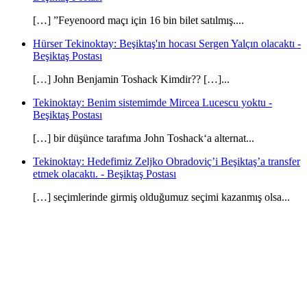
[…] ”Feyenoord maçı için 16 bin bilet satılmış....
Hürser Tekinoktay: Beşiktaş'ın hocası Sergen Yalçın olacaktı -
Beşiktaş Postası
[…] John Benjamin Toshack Kimdir?? […]...
Tekinoktay: Benim sistemimde Mircea Lucescu yoktu -
Beşiktaş Postası
[…] bir düşünce tarafıma John Toshack‘a alternat...
Tekinoktay: Hedefimiz Zeljko Obradoviç’i Beşiktaş’a transfer
etmek olacaktı. - Beşiktaş Postası
[…] seçimlerinde girmiş olduğumuz seçimi kazanmış olsa...