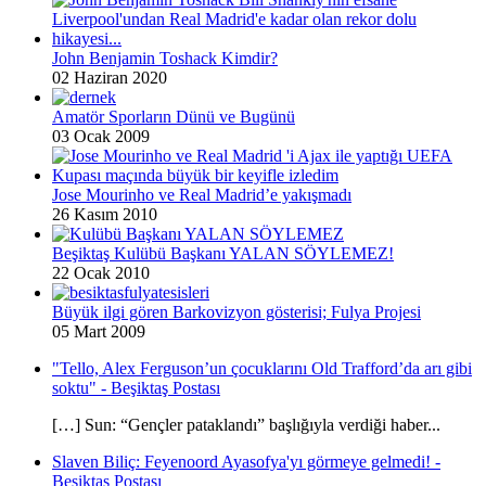
John Benjamin Toshack Kimdir?
02 Haziran 2020
Amatör Sporların Dünü ve Bugünü
03 Ocak 2009
Jose Mourinho ve Real Madrid’e yakışmadı
26 Kasım 2010
Beşiktaş Kulübü Başkanı YALAN SÖYLEMEZ!
22 Ocak 2010
Büyük ilgi gören Barkovizyon gösterisi; Fulya Projesi
05 Mart 2009
"Tello, Alex Ferguson’un çocuklarını Old Trafford’da arı gibi
soktu" - Beşiktaş Postası
[…] Sun: “Gençler pataklandı” başlığıyla verdiği haber...
Slaven Biliç: Feyenoord Ayasofya'yı görmeye gelmedi! -
Beşiktaş Postası