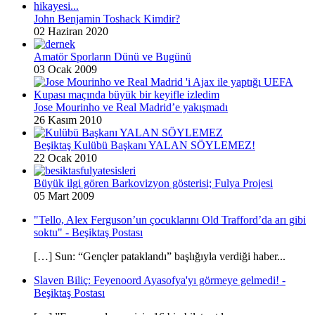
John Benjamin Toshack Kimdir?
02 Haziran 2020
Amatör Sporların Dünü ve Bugünü
03 Ocak 2009
Jose Mourinho ve Real Madrid’e yakışmadı
26 Kasım 2010
Beşiktaş Kulübü Başkanı YALAN SÖYLEMEZ!
22 Ocak 2010
Büyük ilgi gören Barkovizyon gösterisi; Fulya Projesi
05 Mart 2009
"Tello, Alex Ferguson’un çocuklarını Old Trafford’da arı gibi
soktu" - Beşiktaş Postası
[…] Sun: “Gençler pataklandı” başlığıyla verdiği haber...
Slaven Biliç: Feyenoord Ayasofya'yı görmeye gelmedi! -
Beşiktaş Postası