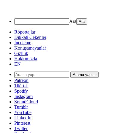
Ara
Röportajlar
Dikkati Çekenler
İnceleme
Konuşamayanlar
Gizlilik
Hakkımızda
EN
Arama yap ...
Patreon
TikTok
Spotify
Instagram
SoundCloud
Tumblr
YouTube
LinkedIn
Pinterest
Twitter