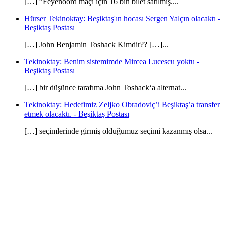
[…] ”Feyenoord maçı için 16 bin bilet satılmış....
Hürser Tekinoktay: Beşiktaş'ın hocası Sergen Yalçın olacaktı -
Beşiktaş Postası
[…] John Benjamin Toshack Kimdir?? […]...
Tekinoktay: Benim sistemimde Mircea Lucescu yoktu -
Beşiktaş Postası
[…] bir düşünce tarafıma John Toshack‘a alternat...
Tekinoktay: Hedefimiz Zeljko Obradoviç’i Beşiktaş’a transfer
etmek olacaktı. - Beşiktaş Postası
[…] seçimlerinde girmiş olduğumuz seçimi kazanmış olsa...