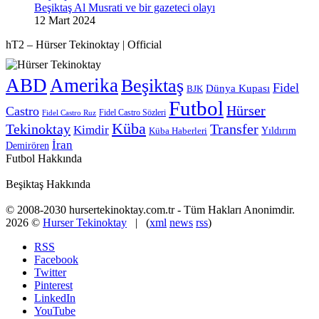
Beşiktaş Al Musrati ve bir gazeteci olayı
12 Mart 2024
hT2 – Hürser Tekinoktay | Official
ABD
Amerika
Beşiktaş
Fidel
Dünya Kupası
BJK
Futbol
Hürser
Castro
Fidel Castro Sözleri
Fidel Castro Ruz
Küba
Tekinoktay
Transfer
Kimdir
Yıldırım
Küba Haberleri
İran
Demirören
Futbol Hakkında
Beşiktaş Hakkında
© 2008-2030 hursertekinoktay.com.tr - Tüm Hakları Anonimdir.
2026 ©
Hurser Tekinoktay
| (
xml
news
rss
)
RSS
Facebook
Twitter
Pinterest
LinkedIn
YouTube