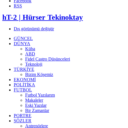
Facebook
RSS
hT-2 | Hürser Tekinoktay
Dış görünümü değiştir
GÜNCEL
DÜNYA
Küba
ABD
Fidel Castro Düşünceleri
Teknoloji
TÜRKİYE
Bizim Köşemiz
EKONOMİ
POLİTİKA
FUTBOL
Futbol Yazılarım
Makaleler
Eski Yazılar
Bir Zamanlar
PORTRE
SÖZLER
Antrenörlere