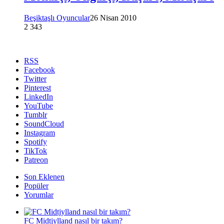
Beşiktaşlı Oyuncular
26 Nisan 2010
2
343
RSS
Facebook
Twitter
Pinterest
LinkedIn
YouTube
Tumblr
SoundCloud
Instagram
Spotify
TikTok
Patreon
Son Eklenen
Popüler
Yorumlar
FC Midtjylland nasıl bir takım?