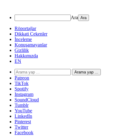
Ara
Röportajlar
Dikkati Çekenler
İnceleme
Konuşamayanlar
Gizlilik
Hakkımızda
EN
Arama yap ...
Patreon
TikTok
Spotify
Instagram
SoundCloud
Tumblr
YouTube
LinkedIn
Pinterest
Twitter
Facebook