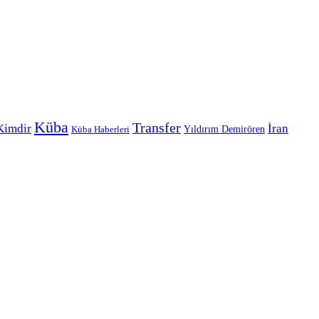
Küba
Transfer
Kimdir
İran
Yıldırım Demirören
Küba Haberleri