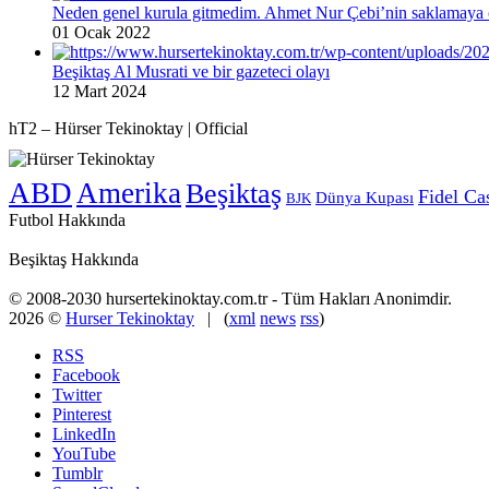
Neden genel kurula gitmedim. Ahmet Nur Çebi’nin saklamaya ç
01 Ocak 2022
Beşiktaş Al Musrati ve bir gazeteci olayı
12 Mart 2024
hT2 – Hürser Tekinoktay | Official
ABD
Amerika
Beşiktaş
Fidel Ca
Dünya Kupası
BJK
Futbol Hakkında
Beşiktaş Hakkında
© 2008-2030 hursertekinoktay.com.tr - Tüm Hakları Anonimdir.
2026 ©
Hurser Tekinoktay
| (
xml
news
rss
)
RSS
Facebook
Twitter
Pinterest
LinkedIn
YouTube
Tumblr