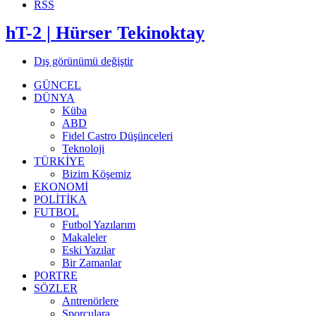
RSS
hT-2 | Hürser Tekinoktay
Dış görünümü değiştir
GÜNCEL
DÜNYA
Küba
ABD
Fidel Castro Düşünceleri
Teknoloji
TÜRKİYE
Bizim Köşemiz
EKONOMİ
POLİTİKA
FUTBOL
Futbol Yazılarım
Makaleler
Eski Yazılar
Bir Zamanlar
PORTRE
SÖZLER
Antrenörlere
Sporculara