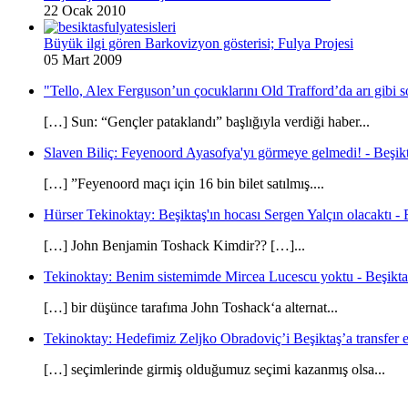
22 Ocak 2010
Büyük ilgi gören Barkovizyon gösterisi; Fulya Projesi
05 Mart 2009
"Tello, Alex Ferguson’un çocuklarını Old Trafford’da arı gibi s
[…] Sun: “Gençler pataklandı” başlığıyla verdiği haber...
Slaven Biliç: Feyenoord Ayasofya'yı görmeye gelmedi! - Beşikt
[…] ”Feyenoord maçı için 16 bin bilet satılmış....
Hürser Tekinoktay: Beşiktaş'ın hocası Sergen Yalçın olacaktı - 
[…] John Benjamin Toshack Kimdir?? […]...
Tekinoktay: Benim sistemimde Mircea Lucescu yoktu - Beşikta
[…] bir düşünce tarafıma John Toshack‘a alternat...
Tekinoktay: Hedefimiz Zeljko Obradoviç’i Beşiktaş’a transfer et
[…] seçimlerinde girmiş olduğumuz seçimi kazanmış olsa...