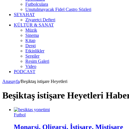
Futbolculara
Unutulmayacak Fidel Castro Sözleri
SEYAHAT
Ziyaretçi Defteri
KÜLTÜR & SANAT
Müzik
Sinema
Kitap
Dergi
Etkinlikler
Sergiler
Resim Galeri
Video
PODCAST
Anasayfa
/
Beşiktaş istişare Heyetleri
Beşiktaş istişare Heyetleri Haber
Futbol
Monarşi, Oligarşi, İstişare, Mistişare