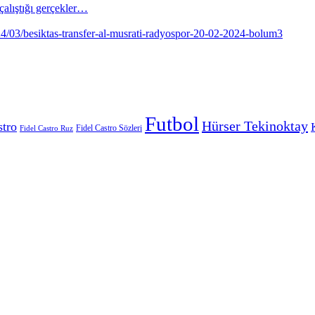
alıştığı gerçekler…
Futbol
Hürser Tekinoktay
stro
Fidel Castro Sözleri
Fidel Castro Ruz