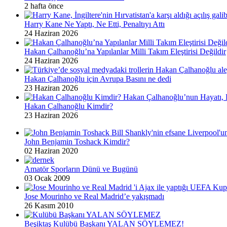
2 hafta önce
Harry Kane Ne Yaptı, Ne Etti, Penaltıyı Attı
24 Haziran 2026
Hakan Çalhanoğlu’na Yapılanlar Milli Takım Eleştirisi Değildir
24 Haziran 2026
Hakan Çalhanoğlu için Avrupa Basını ne dedi
23 Haziran 2026
Hakan Çalhanoğlu Kimdir?
23 Haziran 2026
John Benjamin Toshack Kimdir?
02 Haziran 2020
Amatör Sporların Dünü ve Bugünü
03 Ocak 2009
Jose Mourinho ve Real Madrid’e yakışmadı
26 Kasım 2010
Beşiktaş Kulübü Başkanı YALAN SÖYLEMEZ!