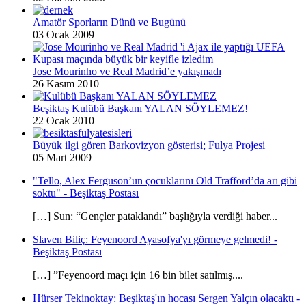
Amatör Sporların Dünü ve Bugünü
03 Ocak 2009
Jose Mourinho ve Real Madrid’e yakışmadı
26 Kasım 2010
Beşiktaş Kulübü Başkanı YALAN SÖYLEMEZ!
22 Ocak 2010
Büyük ilgi gören Barkovizyon gösterisi; Fulya Projesi
05 Mart 2009
"Tello, Alex Ferguson’un çocuklarını Old Trafford’da arı gibi
soktu" - Beşiktaş Postası
[…] Sun: “Gençler pataklandı” başlığıyla verdiği haber...
Slaven Biliç: Feyenoord Ayasofya'yı görmeye gelmedi! -
Beşiktaş Postası
[…] ”Feyenoord maçı için 16 bin bilet satılmış....
Hürser Tekinoktay: Beşiktaş'ın hocası Sergen Yalçın olacaktı -