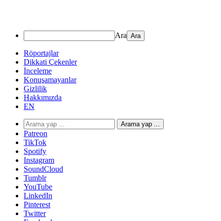
Ara
Röportajlar
Dikkati Çekenler
İnceleme
Konuşamayanlar
Gizlilik
Hakkımızda
EN
Arama yap ...
Patreon
TikTok
Spotify
Instagram
SoundCloud
Tumblr
YouTube
LinkedIn
Pinterest
Twitter