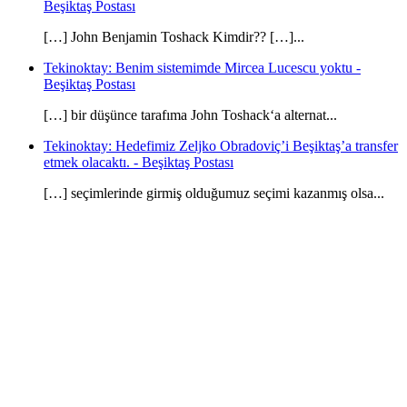
Beşiktaş Postası
[…] John Benjamin Toshack Kimdir?? […]...
Tekinoktay: Benim sistemimde Mircea Lucescu yoktu -
Beşiktaş Postası
[…] bir düşünce tarafıma John Toshack‘a alternat...
Tekinoktay: Hedefimiz Zeljko Obradoviç’i Beşiktaş’a transfer
etmek olacaktı. - Beşiktaş Postası
[…] seçimlerinde girmiş olduğumuz seçimi kazanmış olsa...