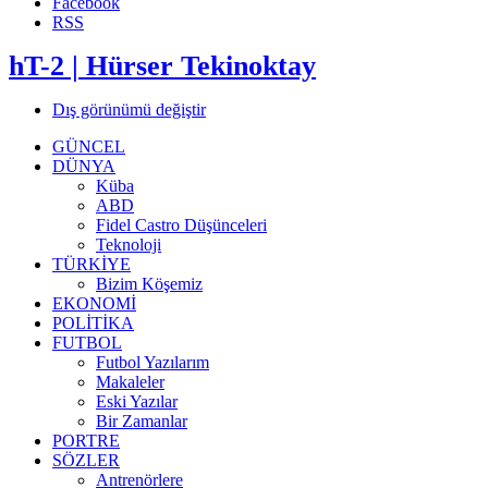
Facebook
RSS
hT-2 | Hürser Tekinoktay
Dış görünümü değiştir
GÜNCEL
DÜNYA
Küba
ABD
Fidel Castro Düşünceleri
Teknoloji
TÜRKİYE
Bizim Köşemiz
EKONOMİ
POLİTİKA
FUTBOL
Futbol Yazılarım
Makaleler
Eski Yazılar
Bir Zamanlar
PORTRE
SÖZLER
Antrenörlere