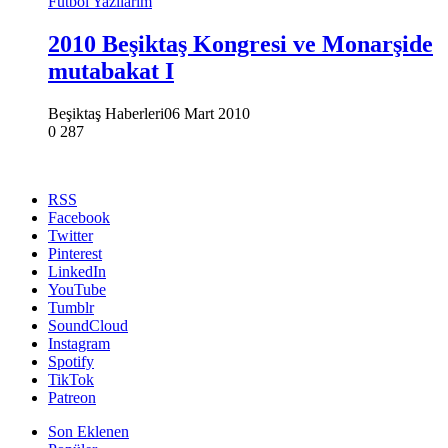
Futbol Yazılarım
2010 Beşiktaş Kongresi ve Monarşide
mutabakat I
Beşiktaş Haberleri
06 Mart 2010
0
287
RSS
Facebook
Twitter
Pinterest
LinkedIn
YouTube
Tumblr
SoundCloud
Instagram
Spotify
TikTok
Patreon
Son Eklenen