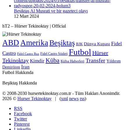
Beşiktaş Al Musrati ve bir gazeteci olayı
12 Mart 2024
hT2 – Hürser Tekinoktay | Official
ABD
Amerika
Beşiktaş
Fidel
Dünya Kupası
BJK
Futbol
Hürser
Castro
Fidel Castro Sözleri
Fidel Castro Ruz
Küba
Tekinoktay
Transfer
Kimdir
Yıldırım
Küba Haberleri
İran
Demirören
Futbol Hakkında
Beşiktaş Hakkında
© 2008-2030 hursertekinoktay.com.tr - Tüm Hakları Anonimdir.
2026 ©
Hurser Tekinoktay
| (
xml
news
rss
)
RSS
Facebook
Twitter
Pinterest
LinkedIn