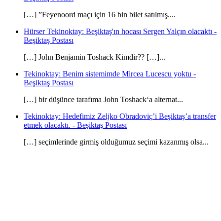
[…] ”Feyenoord maçı için 16 bin bilet satılmış....
Hürser Tekinoktay: Beşiktaş'ın hocası Sergen Yalçın olacaktı -
Beşiktaş Postası
[…] John Benjamin Toshack Kimdir?? […]...
Tekinoktay: Benim sistemimde Mircea Lucescu yoktu -
Beşiktaş Postası
[…] bir düşünce tarafıma John Toshack‘a alternat...
Tekinoktay: Hedefimiz Zeljko Obradoviç’i Beşiktaş’a transfer
etmek olacaktı. - Beşiktaş Postası
[…] seçimlerinde girmiş olduğumuz seçimi kazanmış olsa...