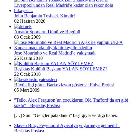
John Benjamin Toshack Kimdir?
02 Haziran 2020
Amatör Sporların Dünü ve Bugünü
03 Ocak 2009
Jose Mourinho ve Real Madrid’e yakışmadı
26 Kasım 2010
Beşiktaş Kulübü Başkanı YALAN SÖYLEMEZ!
22 Ocak 2010
Büyük ilgi gören Barkovizyon gösterisi; Fulya Projesi
05 Mart 2009
"Tello, Alex Ferguson’un çocuklarını Old Trafford’da arı gibi
soktu" - Beşiktaş Postası
[…] Sun: “Gençler pataklandı” başlığıyla verdiği haber...
Slaven Biliç: Feyenoord Ayasofya'yı görmeye gelmedi! -
Beşiktaş Postası