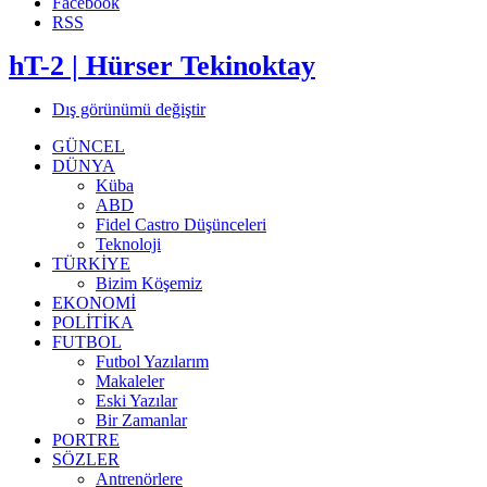
Facebook
RSS
hT-2 | Hürser Tekinoktay
Dış görünümü değiştir
GÜNCEL
DÜNYA
Küba
ABD
Fidel Castro Düşünceleri
Teknoloji
TÜRKİYE
Bizim Köşemiz
EKONOMİ
POLİTİKA
FUTBOL
Futbol Yazılarım
Makaleler
Eski Yazılar
Bir Zamanlar
PORTRE
SÖZLER
Antrenörlere