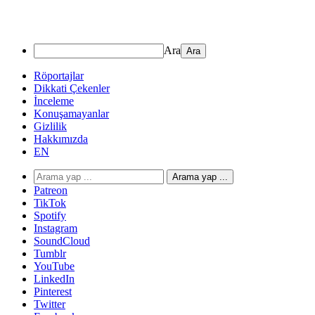
Ara
Röportajlar
Dikkati Çekenler
İnceleme
Konuşamayanlar
Gizlilik
Hakkımızda
EN
Arama yap ...
Patreon
TikTok
Spotify
Instagram
SoundCloud
Tumblr
YouTube
LinkedIn
Pinterest
Twitter