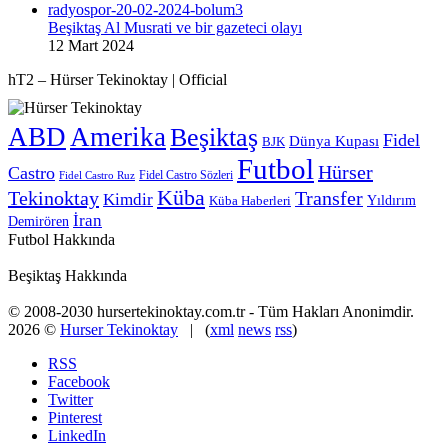
Beşiktaş Al Musrati ve bir gazeteci olayı
12 Mart 2024
hT2 – Hürser Tekinoktay | Official
ABD
Amerika
Beşiktaş
Fidel
Dünya Kupası
BJK
Futbol
Hürser
Castro
Fidel Castro Sözleri
Fidel Castro Ruz
Küba
Tekinoktay
Transfer
Kimdir
Yıldırım
Küba Haberleri
İran
Demirören
Futbol Hakkında
Beşiktaş Hakkında
© 2008-2030 hursertekinoktay.com.tr - Tüm Hakları Anonimdir.
2026 ©
Hurser Tekinoktay
| (
xml
news
rss
)
RSS
Facebook
Twitter
Pinterest
LinkedIn