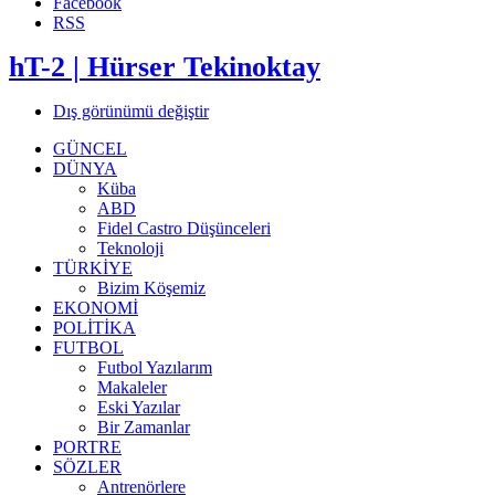
Facebook
RSS
hT-2 | Hürser Tekinoktay
Dış görünümü değiştir
GÜNCEL
DÜNYA
Küba
ABD
Fidel Castro Düşünceleri
Teknoloji
TÜRKİYE
Bizim Köşemiz
EKONOMİ
POLİTİKA
FUTBOL
Futbol Yazılarım
Makaleler
Eski Yazılar
Bir Zamanlar
PORTRE
SÖZLER
Antrenörlere