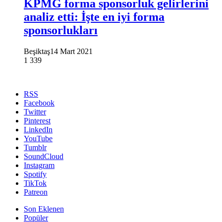
KPMG forma sponsorluk gelirlerini
analiz etti: İşte en iyi forma
sponsorlukları
Beşiktaş
14 Mart 2021
1
339
RSS
Facebook
Twitter
Pinterest
LinkedIn
YouTube
Tumblr
SoundCloud
Instagram
Spotify
TikTok
Patreon
Son Eklenen
Popüler