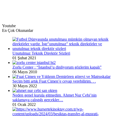
Youtube
En Çok Okunanlar
Unutulmaz Teknik Direktör Sözleri
01 Şubat 2021
Zorlu Center : “İstanbul’u dinliyorum gözlerim kapalı”
06 Mayıs 2010
Seçim bitti artık Fuat Çimen’e cevap verebilirim. . .
30 Mayıs 2022
Neden genel kurula gitmedim. Ahmet Nur Çebi’nin
saklamaya çalıştığı gerçekler…
01 Ocak 2022