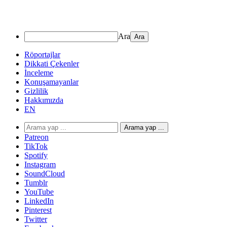
Ara
Röportajlar
Dikkati Çekenler
İnceleme
Konuşamayanlar
Gizlilik
Hakkımızda
EN
Arama yap ...
Patreon
TikTok
Spotify
Instagram
SoundCloud
Tumblr
YouTube
LinkedIn
Pinterest
Twitter