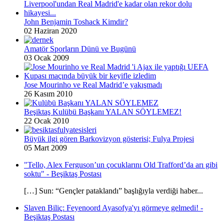
John Benjamin Toshack Kimdir?
02 Haziran 2020
Amatör Sporların Dünü ve Bugünü
03 Ocak 2009
Jose Mourinho ve Real Madrid’e yakışmadı
26 Kasım 2010
Beşiktaş Kulübü Başkanı YALAN SÖYLEMEZ!
22 Ocak 2010
Büyük ilgi gören Barkovizyon gösterisi; Fulya Projesi
05 Mart 2009
"Tello, Alex Ferguson’un çocuklarını Old Trafford’da arı gibi
soktu" - Beşiktaş Postası
[…] Sun: “Gençler pataklandı” başlığıyla verdiği haber...
Slaven Biliç: Feyenoord Ayasofya'yı görmeye gelmedi! -
Beşiktaş Postası