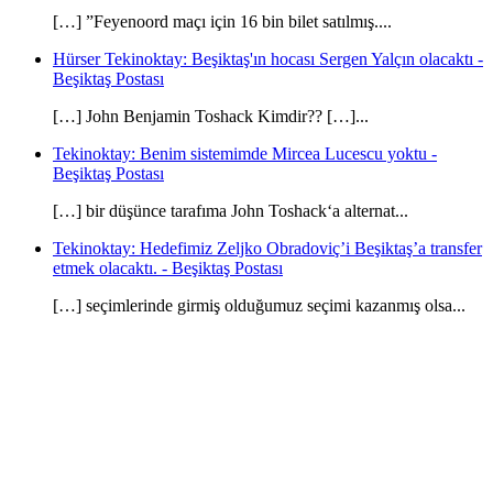
[…] ”Feyenoord maçı için 16 bin bilet satılmış....
Hürser Tekinoktay: Beşiktaş'ın hocası Sergen Yalçın olacaktı -
Beşiktaş Postası
[…] John Benjamin Toshack Kimdir?? […]...
Tekinoktay: Benim sistemimde Mircea Lucescu yoktu -
Beşiktaş Postası
[…] bir düşünce tarafıma John Toshack‘a alternat...
Tekinoktay: Hedefimiz Zeljko Obradoviç’i Beşiktaş’a transfer
etmek olacaktı. - Beşiktaş Postası
[…] seçimlerinde girmiş olduğumuz seçimi kazanmış olsa...