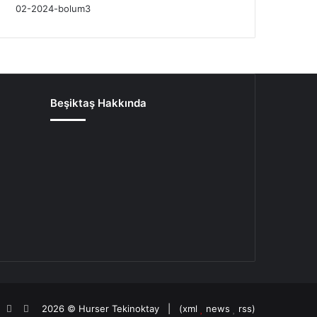
Beşiktaş Hakkında
oud
agram
potify
TikTok
Patreon
2026 ©
Hurser Tekinoktay
| (
xml
news
rss
)