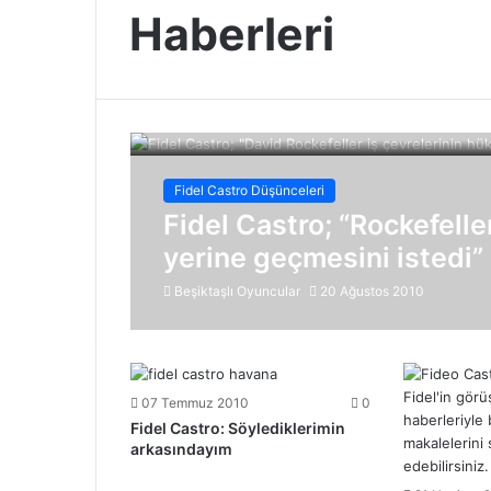
Haberleri
Fidel Castro Düşünceleri
Fidel Castro; “Rockefelle
yerine geçmesini istedi”
Beşiktaşlı Oyuncular
20 Ağustos 2010
07 Temmuz 2010
0
Fidel Castro: Söylediklerimin
arkasındayım