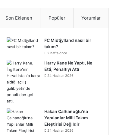
S
c
i
n
n
u
m
u
n
p
i
a
e
t
t
k
T
b
n
s
o
k
t
Son Eklenen
Popüler
Yorumlar
b
t
e
e
u
l
d
t
t
T
r
o
e
r
d
b
r
C
a
i
o
e
FC Midtjylland nasıl bir
takım?
o
r
e
I
e
l
g
f
k
o
2 hafta önce
k
s
n
o
Harry Kane Ne Yaptı, Ne
r
y
n
Etti, Penaltıyı Attı
t
u
a
24 Haziran 2026
d
m
Hakan Çalhanoğlu’na
Yapılanlar Milli Takım
Eleştirisi Değildir
24 Haziran 2026