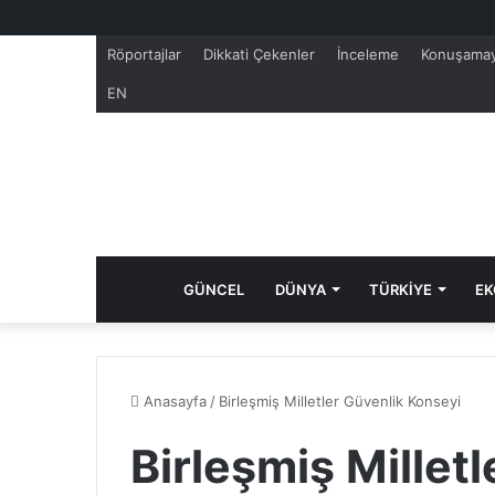
Röportajlar
Dikkati Çekenler
İnceleme
Konuşamay
EN
GÜNCEL
DÜNYA
TÜRKİYE
EK
Anasayfa
/
Birleşmiş Milletler Güvenlik Konseyi
Birleşmiş Millet