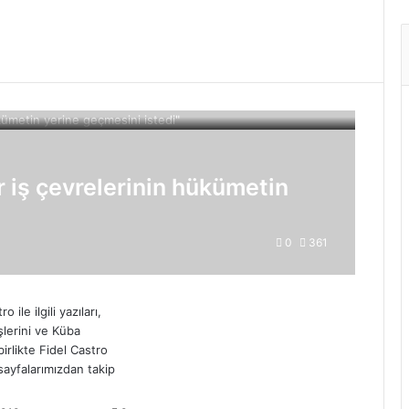
r iş çevrelerinin hükümetin
0
361