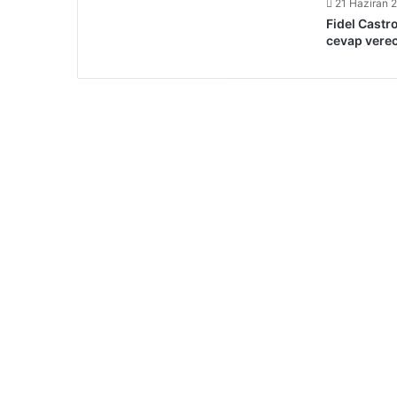
21 Haziran 
Fidel Castr
cevap vere