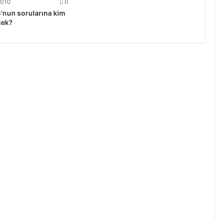
2010
0
o’nun sorularına kim
cek?