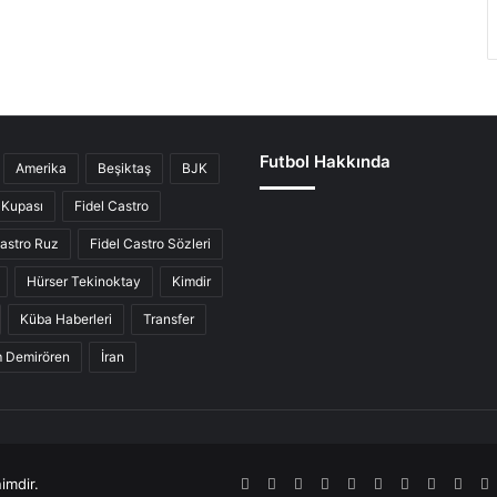
Futbol Hakkında
Amerika
Beşiktaş
BJK
Kupası
Fidel Castro
Castro Ruz
Fidel Castro Sözleri
Hürser Tekinoktay
Kimdir
Küba Haberleri
Transfer
ım Demirören
İran
imdir.
RSS
Facebook
Twitter
Pinterest
LinkedIn
YouTube
Tumblr
SoundCl
Inst
S