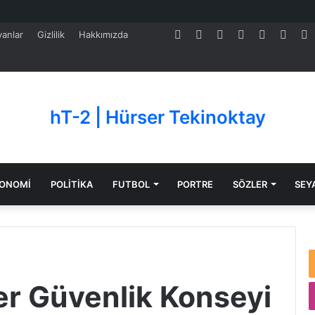
Facebook
Twitter
Pinterest
LinkedIn
YouTube
Tumb
S
anlar
Gizlilik
Hakkımızda
hT-2 | Hürser Tekinoktay
ONOMİ
POLİTİKA
FUTBOL
PORTRE
SÖZLER
SEY
ler Güvenlik Konseyi