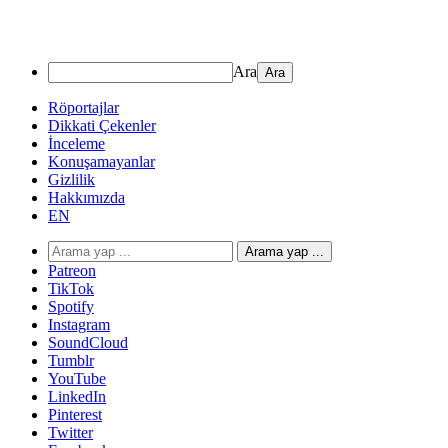
Ara
Röportajlar
Dikkati Çekenler
İnceleme
Konuşamayanlar
Gizlilik
Hakkımızda
EN
Arama yap ...
Patreon
TikTok
Spotify
Instagram
SoundCloud
Tumblr
YouTube
LinkedIn
Pinterest
Twitter