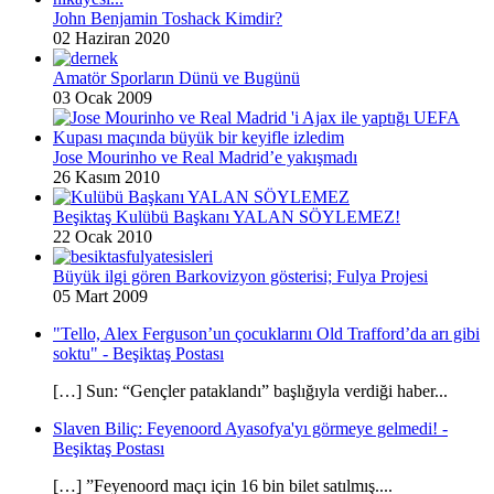
John Benjamin Toshack Kimdir?
02 Haziran 2020
Amatör Sporların Dünü ve Bugünü
03 Ocak 2009
Jose Mourinho ve Real Madrid’e yakışmadı
26 Kasım 2010
Beşiktaş Kulübü Başkanı YALAN SÖYLEMEZ!
22 Ocak 2010
Büyük ilgi gören Barkovizyon gösterisi; Fulya Projesi
05 Mart 2009
"Tello, Alex Ferguson’un çocuklarını Old Trafford’da arı gibi
soktu" - Beşiktaş Postası
[…] Sun: “Gençler pataklandı” başlığıyla verdiği haber...
Slaven Biliç: Feyenoord Ayasofya'yı görmeye gelmedi! -
Beşiktaş Postası
[…] ”Feyenoord maçı için 16 bin bilet satılmış....