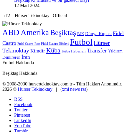
Beşiktaş Al Musrati ve bir gazeteci olayı
12 Mart 2024
hT2 – Hürser Tekinoktay | Official
ABD
Amerika
Beşiktaş
Fidel
Dünya Kupası
BJK
Futbol
Hürser
Castro
Fidel Castro Sözleri
Fidel Castro Ruz
Küba
Tekinoktay
Transfer
Kimdir
Yıldırım
Küba Haberleri
İran
Demirören
Futbol Hakkında
Beşiktaş Hakkında
© 2008-2030 hursertekinoktay.com.tr - Tüm Hakları Anonimdir.
2026 ©
Hurser Tekinoktay
| (
xml
news
rss
)
RSS
Facebook
Twitter
Pinterest
LinkedIn
YouTube
Tumblr