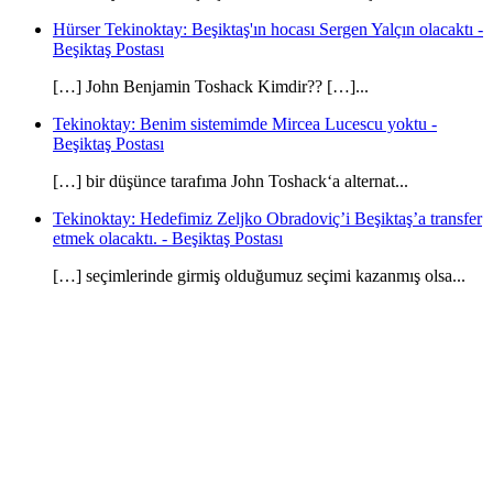
Hürser Tekinoktay: Beşiktaş'ın hocası Sergen Yalçın olacaktı -
Beşiktaş Postası
[…] John Benjamin Toshack Kimdir?? […]...
Tekinoktay: Benim sistemimde Mircea Lucescu yoktu -
Beşiktaş Postası
[…] bir düşünce tarafıma John Toshack‘a alternat...
Tekinoktay: Hedefimiz Zeljko Obradoviç’i Beşiktaş’a transfer
etmek olacaktı. - Beşiktaş Postası
[…] seçimlerinde girmiş olduğumuz seçimi kazanmış olsa...