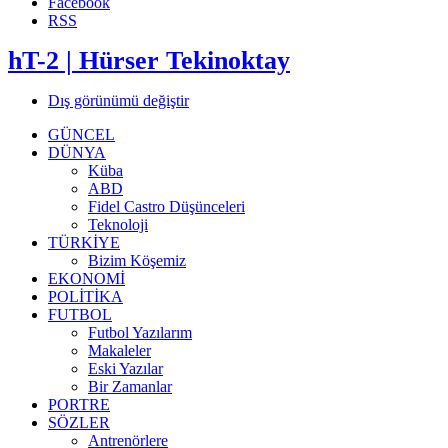
Facebook
RSS
hT-2 | Hürser Tekinoktay
Dış görünümü değiştir
GÜNCEL
DÜNYA
Küba
ABD
Fidel Castro Düşünceleri
Teknoloji
TÜRKİYE
Bizim Köşemiz
EKONOMİ
POLİTİKA
FUTBOL
Futbol Yazılarım
Makaleler
Eski Yazılar
Bir Zamanlar
PORTRE
SÖZLER
Antrenörlere