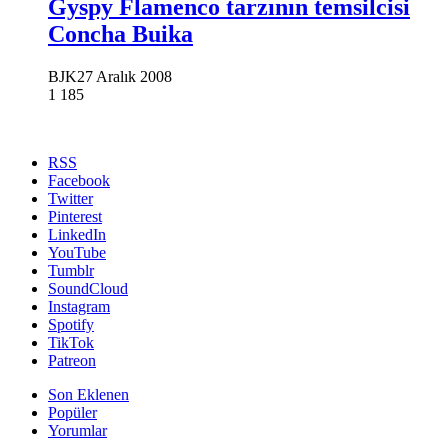
Gyspy Flamenco tarzının temsilcisi
Concha Buika
BJK
27 Aralık 2008
1
185
RSS
Facebook
Twitter
Pinterest
LinkedIn
YouTube
Tumblr
SoundCloud
Instagram
Spotify
TikTok
Patreon
Son Eklenen
Popüler
Yorumlar