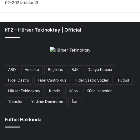
hT2 – Hürser Tekinoktay | Official
ABD
Amerika
Beşiktaş
BJK
Dünya Kupası
Fidel Castro
Fidel Castro Ruz
Fidel Castro Sözleri
Futbol
Hürser Tekinoktay
Kimdir
Küba
Küba Haberleri
Transfer
Yıldırım Demirören
İran
Futbol Hakkında