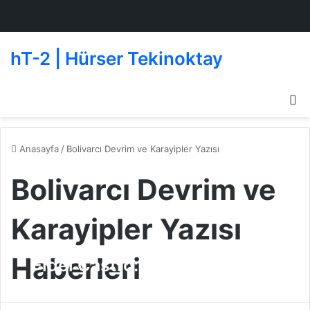
hT-2 | Hürser Tekinoktay
D
g
de
Anasayfa
/
Bolivarcı Devrim ve Karayipler Yazısı
Bolivarcı Devrim ve
Karayipler Yazısı
Haberleri
Fidel Castro: Bolivarcı Devrim
ve Karayipler
Beşiktaşlı Oyuncular
12 Şubat 2010
0
218