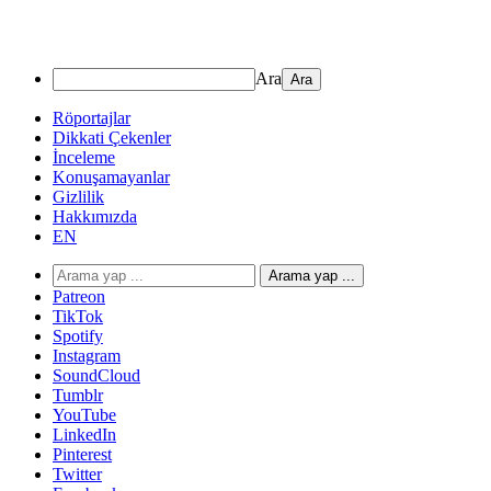
Ara
Röportajlar
Dikkati Çekenler
İnceleme
Konuşamayanlar
Gizlilik
Hakkımızda
EN
Arama yap ...
Patreon
TikTok
Spotify
Instagram
SoundCloud
Tumblr
YouTube
LinkedIn
Pinterest
Twitter