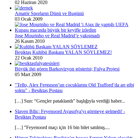
02 Haziran 2020
Amatör Sporların Dünü ve Bugünü
03 Ocak 2009
Jose Mourinho ve Real Madrid’e yakışmadı
26 Kasım 2010
Beşiktaş Kulübü Başkanı YALAN SÖYLEMEZ!
22 Ocak 2010
Büyük ilgi gören Barkovizyon gösterisi; Fulya Projesi
05 Mart 2009
"Tello, Alex Ferguson’un çocuklarını Old Trafford’da arı gibi
soktu" - Beşiktaş Postası
[…] Sun: “Gençler pataklandı” başlığıyla verdiği haber...
Slaven Biliç: Feyenoord Ayasofya'yı görmeye gelmedi! -
Beşiktaş Postası
[…] ”Feyenoord maçı için 16 bin bilet satılmış....
Hürser Tekinoktay: Beşiktaş'ın hocası Sergen Yalçın olacaktı -