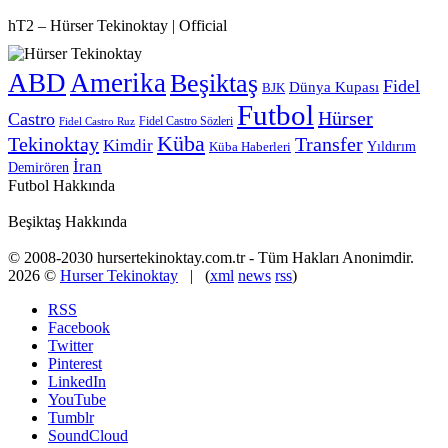
hT2 – Hürser Tekinoktay | Official
ABD
Amerika
Beşiktaş
Fidel
Dünya Kupası
BJK
Futbol
Hürser
Castro
Fidel Castro Sözleri
Fidel Castro Ruz
Küba
Tekinoktay
Transfer
Kimdir
Yıldırım
Küba Haberleri
İran
Demirören
Futbol Hakkında
Beşiktaş Hakkında
© 2008-2030 hursertekinoktay.com.tr - Tüm Hakları Anonimdir.
2026 ©
Hurser Tekinoktay
| (
xml
news
rss
)
RSS
Facebook
Twitter
Pinterest
LinkedIn
YouTube
Tumblr
SoundCloud