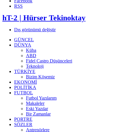
Facebook
RSS
hT-2 | Hürser Tekinoktay
Dış görünümü değiştir
GÜNCEL
DÜNYA
Küba
ABD
Fidel Castro Düşünceleri
Teknoloji
TÜRKİYE
Bizim Köşemiz
EKONOMİ
POLİTİKA
FUTBOL
Futbol Yazılarım
Makaleler
Eski Yazılar
Bir Zamanlar
PORTRE
SÖZLER
Antrenörlere