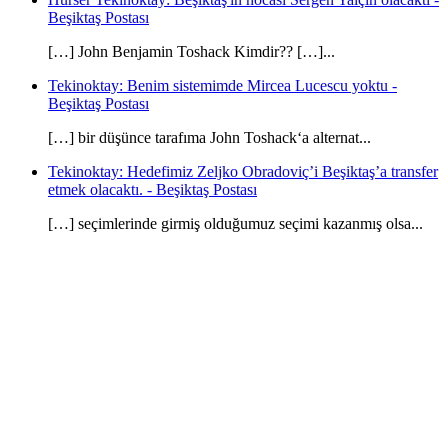
Beşiktaş Postası
[…] John Benjamin Toshack Kimdir?? […]...
Tekinoktay: Benim sistemimde Mircea Lucescu yoktu -
Beşiktaş Postası
[…] bir düşünce tarafıma John Toshack‘a alternat...
Tekinoktay: Hedefimiz Zeljko Obradoviç’i Beşiktaş’a transfer
etmek olacaktı. - Beşiktaş Postası
[…] seçimlerinde girmiş olduğumuz seçimi kazanmış olsa...