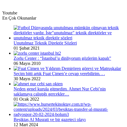
Youtube
En Çok Okunanlar
Unutulmaz Teknik Direktör Sözleri
01 Şubat 2021
Zorlu Center : “İstanbul’u dinliyorum gözlerim kapalı”
06 Mayıs 2010
Seçim bitti artık Fuat Çimen’e cevap verebilirim. . .
30 Mayıs 2022
Neden genel kurula gitmedim. Ahmet Nur Çebi’nin
saklamaya çalıştığı gerçekler…
01 Ocak 2022
Beşiktaş Al Musrati ve bir gazeteci olayı
12 Mart 2024