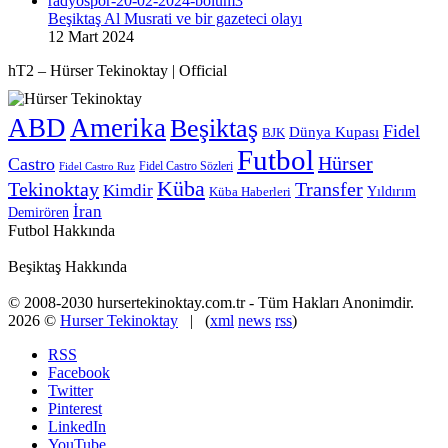
Beşiktaş Al Musrati ve bir gazeteci olayı
12 Mart 2024
hT2 – Hürser Tekinoktay | Official
ABD
Amerika
Beşiktaş
Fidel
Dünya Kupası
BJK
Futbol
Hürser
Castro
Fidel Castro Sözleri
Fidel Castro Ruz
Küba
Tekinoktay
Transfer
Kimdir
Yıldırım
Küba Haberleri
İran
Demirören
Futbol Hakkında
Beşiktaş Hakkında
© 2008-2030 hursertekinoktay.com.tr - Tüm Hakları Anonimdir.
2026 ©
Hurser Tekinoktay
| (
xml
news
rss
)
RSS
Facebook
Twitter
Pinterest
LinkedIn
YouTube