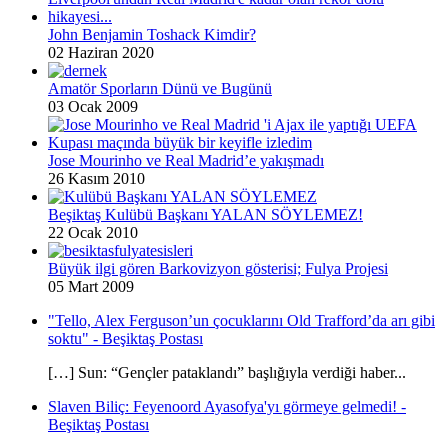
John Benjamin Toshack Kimdir?
02 Haziran 2020
Amatör Sporların Dünü ve Bugünü
03 Ocak 2009
Jose Mourinho ve Real Madrid’e yakışmadı
26 Kasım 2010
Beşiktaş Kulübü Başkanı YALAN SÖYLEMEZ!
22 Ocak 2010
Büyük ilgi gören Barkovizyon gösterisi; Fulya Projesi
05 Mart 2009
"Tello, Alex Ferguson’un çocuklarını Old Trafford’da arı gibi
soktu" - Beşiktaş Postası
[…] Sun: “Gençler pataklandı” başlığıyla verdiği haber...
Slaven Biliç: Feyenoord Ayasofya'yı görmeye gelmedi! -
Beşiktaş Postası