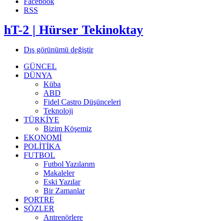
Facebook
RSS
hT-2 | Hürser Tekinoktay
Dış görünümü değiştir
GÜNCEL
DÜNYA
Küba
ABD
Fidel Castro Düşünceleri
Teknoloji
TÜRKİYE
Bizim Köşemiz
EKONOMİ
POLİTİKA
FUTBOL
Futbol Yazılarım
Makaleler
Eski Yazılar
Bir Zamanlar
PORTRE
SÖZLER
Antrenörlere