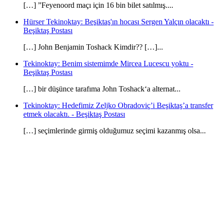
[…] ”Feyenoord maçı için 16 bin bilet satılmış....
Hürser Tekinoktay: Beşiktaş'ın hocası Sergen Yalçın olacaktı -
Beşiktaş Postası
[…] John Benjamin Toshack Kimdir?? […]...
Tekinoktay: Benim sistemimde Mircea Lucescu yoktu -
Beşiktaş Postası
[…] bir düşünce tarafıma John Toshack‘a alternat...
Tekinoktay: Hedefimiz Zeljko Obradoviç’i Beşiktaş’a transfer
etmek olacaktı. - Beşiktaş Postası
[…] seçimlerinde girmiş olduğumuz seçimi kazanmış olsa...