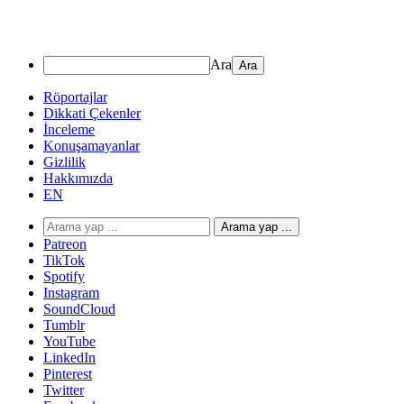
Ara
Röportajlar
Dikkati Çekenler
İnceleme
Konuşamayanlar
Gizlilik
Hakkımızda
EN
Arama yap ...
Patreon
TikTok
Spotify
Instagram
SoundCloud
Tumblr
YouTube
LinkedIn
Pinterest
Twitter