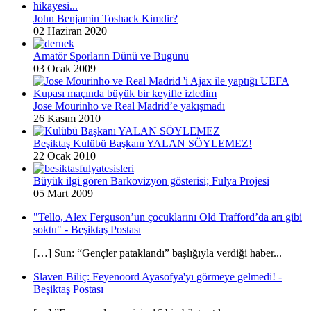
John Benjamin Toshack Kimdir?
02 Haziran 2020
Amatör Sporların Dünü ve Bugünü
03 Ocak 2009
Jose Mourinho ve Real Madrid’e yakışmadı
26 Kasım 2010
Beşiktaş Kulübü Başkanı YALAN SÖYLEMEZ!
22 Ocak 2010
Büyük ilgi gören Barkovizyon gösterisi; Fulya Projesi
05 Mart 2009
"Tello, Alex Ferguson’un çocuklarını Old Trafford’da arı gibi
soktu" - Beşiktaş Postası
[…] Sun: “Gençler pataklandı” başlığıyla verdiği haber...
Slaven Biliç: Feyenoord Ayasofya'yı görmeye gelmedi! -
Beşiktaş Postası