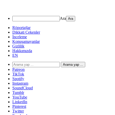
Ara
Röportajlar
Dikkati Çekenler
İnceleme
Konuşamayanlar
Gizlilik
Hakkımızda
EN
Arama yap ...
Patreon
TikTok
Spotify
Instagram
SoundCloud
Tumblr
YouTube
LinkedIn
Pinterest
Twitter