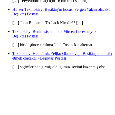
[…] ”Feyenoord maçı için 16 bin bilet satılmış....
Hürser Tekinoktay: Beşiktaş'ın hocası Sergen Yalçın olacaktı -
Beşiktaş Postası
[…] John Benjamin Toshack Kimdir?? […]...
Tekinoktay: Benim sistemimde Mircea Lucescu yoktu -
Beşiktaş Postası
[…] bir düşünce tarafıma John Toshack‘a alternat...
Tekinoktay: Hedefimiz Zeljko Obradoviç’i Beşiktaş’a transfer
etmek olacaktı. - Beşiktaş Postası
[…] seçimlerinde girmiş olduğumuz seçimi kazanmış olsa...