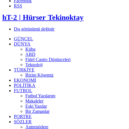
Facebook
RSS
hT-2 | Hürser Tekinoktay
Dış görünümü değiştir
GÜNCEL
DÜNYA
Küba
ABD
Fidel Castro Düşünceleri
Teknoloji
TÜRKİYE
Bizim Köşemiz
EKONOMİ
POLİTİKA
FUTBOL
Futbol Yazılarım
Makaleler
Eski Yazılar
Bir Zamanlar
PORTRE
SÖZLER
Antrenörlere