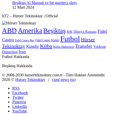
Beşiktaş Al Musrati ve bir gazeteci olayı
12 Mart 2024
hT2 – Hürser Tekinoktay | Official
ABD
Amerika
Beşiktaş
Fidel
Dünya Kupası
BJK
Futbol
Hürser
Castro
Fidel Castro Sözleri
Fidel Castro Ruz
Küba
Tekinoktay
Transfer
Kimdir
Yıldırım
Küba Haberleri
İran
Demirören
Futbol Hakkında
Beşiktaş Hakkında
© 2008-2030 hursertekinoktay.com.tr - Tüm Hakları Anonimdir.
2026 ©
Hurser Tekinoktay
| (
xml
news
rss
)
RSS
Facebook
Twitter
Pinterest
LinkedIn
YouTube