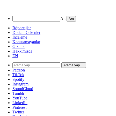
Ara
Röportajlar
Dikkati Çekenler
İnceleme
Konuşamayanlar
Gizlilik
Hakkımızda
EN
Arama yap ...
Patreon
TikTok
Spotify
Instagram
SoundCloud
Tumblr
YouTube
LinkedIn
Pinterest
Twitter