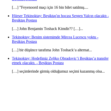
[…] ”Feyenoord maçı için 16 bin bilet satılmış....
Hürser Tekinoktay: Beşiktaş'ın hocası Sergen Yalçın olacaktı -
Beşiktaş Postası
[…] John Benjamin Toshack Kimdir?? […]...
Tekinoktay: Benim sistemimde Mircea Lucescu yoktu -
Beşiktaş Postası
[…] bir düşünce tarafıma John Toshack‘a alternat...
Tekinoktay: Hedefimiz Zeljko Obradoviç’i Beşiktaş’a transfer
etmek olacaktı. - Beşiktaş Postası
[…] seçimlerinde girmiş olduğumuz seçimi kazanmış olsa...