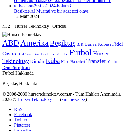
Beşiktaş Al Musrati ve bir gazeteci olayı
12 Mart 2024
hT2 – Hürser Tekinoktay | Official
ABD
Amerika
Beşiktaş
Fidel
Dünya Kupası
BJK
Futbol
Hürser
Castro
Fidel Castro Sözleri
Fidel Castro Ruz
Küba
Tekinoktay
Transfer
Kimdir
Yıldırım
Küba Haberleri
İran
Demirören
Futbol Hakkında
Beşiktaş Hakkında
© 2008-2030 hursertekinoktay.com.tr - Tüm Hakları Anonimdir.
2026 ©
Hurser Tekinoktay
| (
xml
news
rss
)
RSS
Facebook
Twitter
Pinterest
LinkedIn