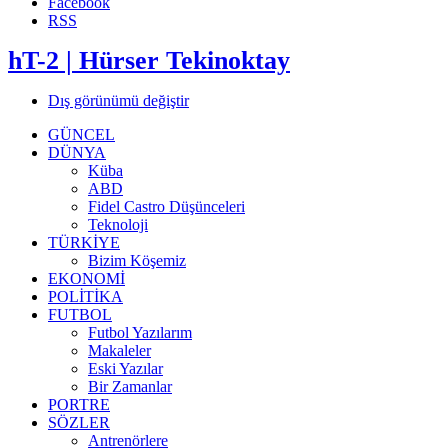
Facebook
RSS
hT-2 | Hürser Tekinoktay
Dış görünümü değiştir
GÜNCEL
DÜNYA
Küba
ABD
Fidel Castro Düşünceleri
Teknoloji
TÜRKİYE
Bizim Köşemiz
EKONOMİ
POLİTİKA
FUTBOL
Futbol Yazılarım
Makaleler
Eski Yazılar
Bir Zamanlar
PORTRE
SÖZLER
Antrenörlere