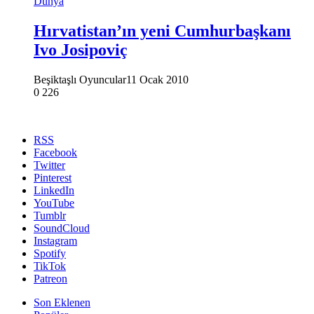
Dünya
Hırvatistan’ın yeni Cumhurbaşkanı
Ivo Josipoviç
Beşiktaşlı Oyuncular
11 Ocak 2010
0
226
RSS
Facebook
Twitter
Pinterest
LinkedIn
YouTube
Tumblr
SoundCloud
Instagram
Spotify
TikTok
Patreon
Son Eklenen