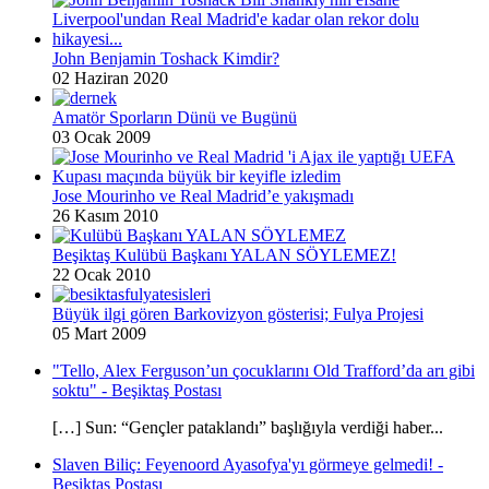
John Benjamin Toshack Kimdir?
02 Haziran 2020
Amatör Sporların Dünü ve Bugünü
03 Ocak 2009
Jose Mourinho ve Real Madrid’e yakışmadı
26 Kasım 2010
Beşiktaş Kulübü Başkanı YALAN SÖYLEMEZ!
22 Ocak 2010
Büyük ilgi gören Barkovizyon gösterisi; Fulya Projesi
05 Mart 2009
"Tello, Alex Ferguson’un çocuklarını Old Trafford’da arı gibi
soktu" - Beşiktaş Postası
[…] Sun: “Gençler pataklandı” başlığıyla verdiği haber...
Slaven Biliç: Feyenoord Ayasofya'yı görmeye gelmedi! -
Beşiktaş Postası