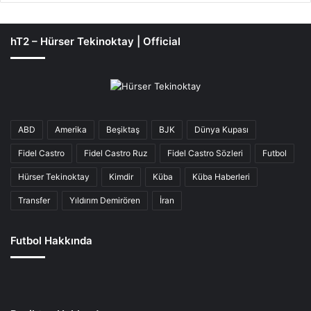
hT2 – Hürser Tekinoktay | Official
ABD
Amerika
Beşiktaş
BJK
Dünya Kupası
Fidel Castro
Fidel Castro Ruz
Fidel Castro Sözleri
Futbol
Hürser Tekinoktay
Kimdir
Küba
Küba Haberleri
Transfer
Yıldırım Demirören
İran
Futbol Hakkında