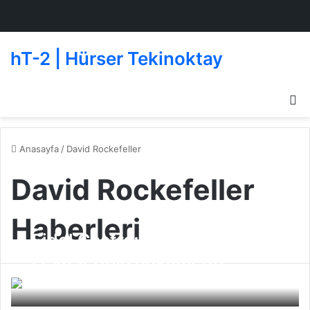
hT-2 | Hürser Tekinoktay
D
g
de
Anasayfa
/
David Rockefeller
David Rockefeller
Haberleri
Fidel Castro; “Rockefeller iş
çevrelerinin hükümetin
yerine geçmesini istedi”
Beşiktaşlı Oyuncular
20 Ağustos 2010
0
361