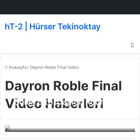
hT-2 | Hürser Tekinoktay
D
g
de
Anasayfa
/
Dayron Roble Final Video
Dayron Roble Final
Video Haberleri
Şölen bitti, Dayron Robles
Yine Şampiyon !
Beşiktaş
14 Mart 2010
0
212