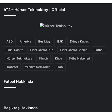
hT2 – Hürser Tekinoktay | Official
ABD
Amerika
Beşiktaş
BJK
Dünya Kupası
Fidel Castro
Fidel Castro Ruz
Fidel Castro Sözleri
Futbol
Hürser Tekinoktay
Kimdir
Küba
Küba Haberleri
Transfer
Yıldırım Demirören
İran
Futbol Hakkında
Beşiktaş Hakkında