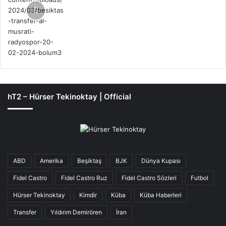
hT2 – Hürser Tekinoktay | Official
ABD
Amerika
Beşiktaş
BJK
Dünya Kupası
Fidel Castro
Fidel Castro Ruz
Fidel Castro Sözleri
Futbol
Hürser Tekinoktay
Kimdir
Küba
Küba Haberleri
Transfer
Yıldırım Demirören
İran