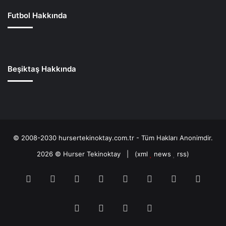
Futbol Hakkında
Beşiktaş Hakkında
© 2008-2030 hursertekinoktay.com.tr - Tüm Hakları Anonimdir.
2026 ©
Hurser Tekinoktay
| (
xml
news
rss
)
RSS
Facebook
Twitter
Pinterest
LinkedIn
YouTube
Tumblr
Soun
Instagram
Spotify
TikTok
Patreon