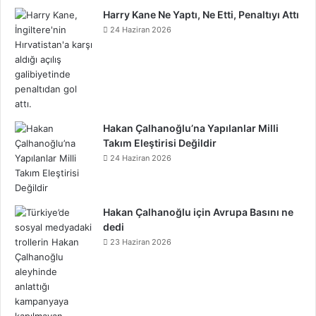
o
r
e
I
e
l
r
f
k
o
Harry Kane Ne Yaptı, Ne Etti, Penaltıyı Attı
24 Haziran 2026
k
s
n
o
a
y
n
t
u
m
d
Hakan Çalhanoğlu’na Yapılanlar Milli
Takım Eleştirisi Değildir
24 Haziran 2026
Hakan Çalhanoğlu için Avrupa Basını ne
dedi
23 Haziran 2026