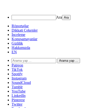
Ara
Röportajlar
Dikkati Çekenler
İnceleme
Konuşamayanlar
Gizlilik
Hakkımızda
EN
Arama yap ...
Patreon
TikTok
Spotify
Instagram
SoundCloud
Tumblr
YouTube
LinkedIn
Pinterest
Twitter