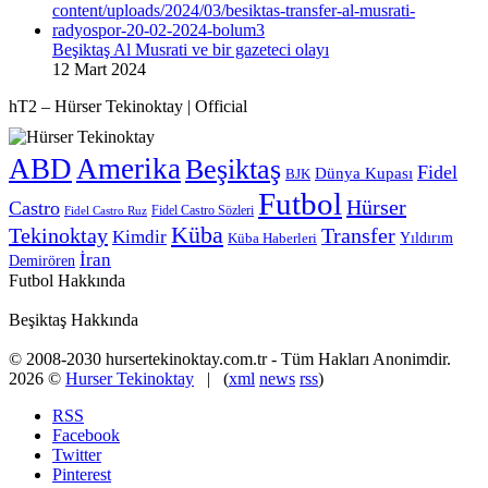
Beşiktaş Al Musrati ve bir gazeteci olayı
12 Mart 2024
hT2 – Hürser Tekinoktay | Official
ABD
Amerika
Beşiktaş
Fidel
Dünya Kupası
BJK
Futbol
Hürser
Castro
Fidel Castro Sözleri
Fidel Castro Ruz
Küba
Tekinoktay
Transfer
Kimdir
Yıldırım
Küba Haberleri
İran
Demirören
Futbol Hakkında
Beşiktaş Hakkında
© 2008-2030 hursertekinoktay.com.tr - Tüm Hakları Anonimdir.
2026 ©
Hurser Tekinoktay
| (
xml
news
rss
)
RSS
Facebook
Twitter
Pinterest