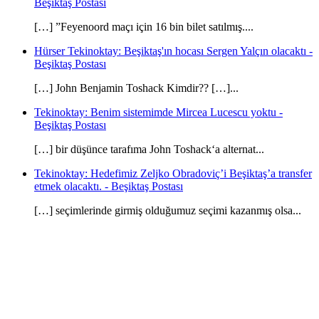
Beşiktaş Postası
[…] ”Feyenoord maçı için 16 bin bilet satılmış....
Hürser Tekinoktay: Beşiktaş'ın hocası Sergen Yalçın olacaktı -
Beşiktaş Postası
[…] John Benjamin Toshack Kimdir?? […]...
Tekinoktay: Benim sistemimde Mircea Lucescu yoktu -
Beşiktaş Postası
[…] bir düşünce tarafıma John Toshack‘a alternat...
Tekinoktay: Hedefimiz Zeljko Obradoviç’i Beşiktaş’a transfer
etmek olacaktı. - Beşiktaş Postası
[…] seçimlerinde girmiş olduğumuz seçimi kazanmış olsa...