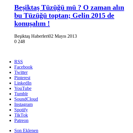
Beşiktaş Tüzüğü mü ? O zaman alın
bu Tüzüğü toptan; Gelin 2015 de
konuşalım !
Beşiktaş Haberleri
02 Mayıs 2013
0
248
RSS
Facebook
Twitter
Pinterest
LinkedIn
YouTube
Tumblr
SoundCloud
Instagram
Spotify
TikTok
Patreon
Son Eklenen