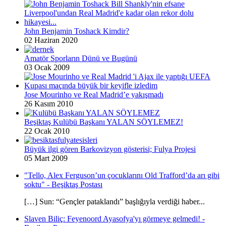
John Benjamin Toshack Kimdir?
02 Haziran 2020
Amatör Sporların Dünü ve Bugünü
03 Ocak 2009
Jose Mourinho ve Real Madrid’e yakışmadı
26 Kasım 2010
Beşiktaş Kulübü Başkanı YALAN SÖYLEMEZ!
22 Ocak 2010
Büyük ilgi gören Barkovizyon gösterisi; Fulya Projesi
05 Mart 2009
"Tello, Alex Ferguson’un çocuklarını Old Trafford’da arı gibi
soktu" - Beşiktaş Postası
[…] Sun: “Gençler pataklandı” başlığıyla verdiği haber...
Slaven Biliç: Feyenoord Ayasofya'yı görmeye gelmedi! -