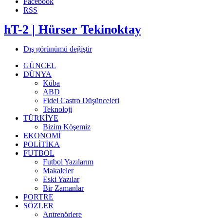
Facebook
RSS
hT-2 | Hürser Tekinoktay
Dış görünümü değiştir
GÜNCEL
DÜNYA
Küba
ABD
Fidel Castro Düşünceleri
Teknoloji
TÜRKİYE
Bizim Köşemiz
EKONOMİ
POLİTİKA
FUTBOL
Futbol Yazılarım
Makaleler
Eski Yazılar
Bir Zamanlar
PORTRE
SÖZLER
Antrenörlere