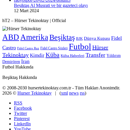
Beşiktaş Al Musrati ve bir gazeteci olayı
12 Mart 2024
hT2 – Hürser Tekinoktay | Official
ABD
Amerika
Beşiktaş
Fidel
Dünya Kupası
BJK
Futbol
Hürser
Castro
Fidel Castro Sözleri
Fidel Castro Ruz
Küba
Tekinoktay
Transfer
Kimdir
Yıldırım
Küba Haberleri
İran
Demirören
Futbol Hakkında
Beşiktaş Hakkında
© 2008-2030 hursertekinoktay.com.tr - Tüm Hakları Anonimdir.
2026 ©
Hurser Tekinoktay
| (
xml
news
rss
)
RSS
Facebook
Twitter
Pinterest
LinkedIn
YouTube