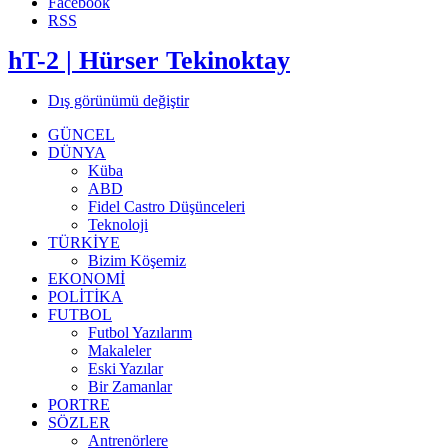
Facebook
RSS
hT-2 | Hürser Tekinoktay
Dış görünümü değiştir
GÜNCEL
DÜNYA
Küba
ABD
Fidel Castro Düşünceleri
Teknoloji
TÜRKİYE
Bizim Köşemiz
EKONOMİ
POLİTİKA
FUTBOL
Futbol Yazılarım
Makaleler
Eski Yazılar
Bir Zamanlar
PORTRE
SÖZLER
Antrenörlere