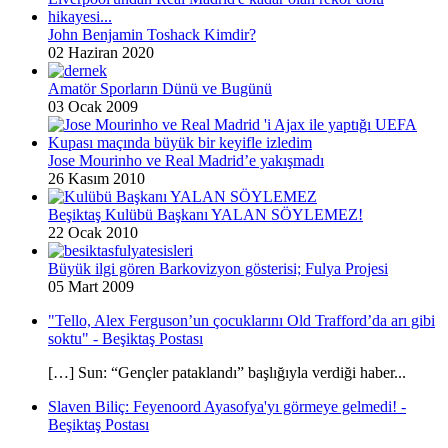
John Benjamin Toshack Kimdir?
02 Haziran 2020
Amatör Sporların Dünü ve Bugünü
03 Ocak 2009
Jose Mourinho ve Real Madrid’e yakışmadı
26 Kasım 2010
Beşiktaş Kulübü Başkanı YALAN SÖYLEMEZ!
22 Ocak 2010
Büyük ilgi gören Barkovizyon gösterisi; Fulya Projesi
05 Mart 2009
"Tello, Alex Ferguson’un çocuklarını Old Trafford’da arı gibi
soktu" - Beşiktaş Postası
[…] Sun: “Gençler pataklandı” başlığıyla verdiği haber...
Slaven Biliç: Feyenoord Ayasofya'yı görmeye gelmedi! -
Beşiktaş Postası