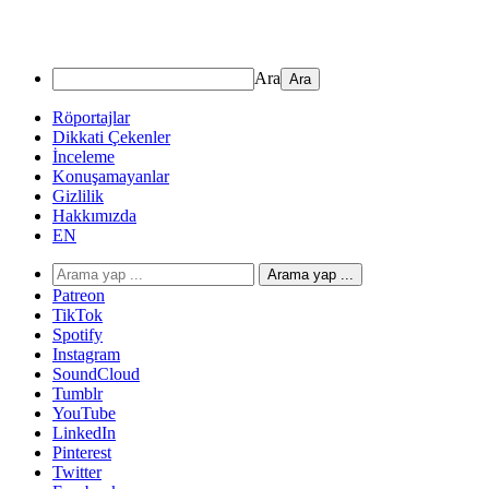
Ara
Röportajlar
Dikkati Çekenler
İnceleme
Konuşamayanlar
Gizlilik
Hakkımızda
EN
Arama yap ...
Patreon
TikTok
Spotify
Instagram
SoundCloud
Tumblr
YouTube
LinkedIn
Pinterest
Twitter