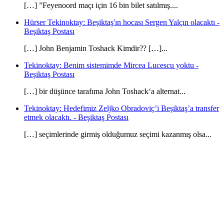
[…] ”Feyenoord maçı için 16 bin bilet satılmış....
Hürser Tekinoktay: Beşiktaş'ın hocası Sergen Yalçın olacaktı -
Beşiktaş Postası
[…] John Benjamin Toshack Kimdir?? […]...
Tekinoktay: Benim sistemimde Mircea Lucescu yoktu -
Beşiktaş Postası
[…] bir düşünce tarafıma John Toshack‘a alternat...
Tekinoktay: Hedefimiz Zeljko Obradoviç’i Beşiktaş’a transfer
etmek olacaktı. - Beşiktaş Postası
[…] seçimlerinde girmiş olduğumuz seçimi kazanmış olsa...