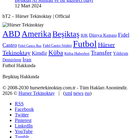
Beşiktaş Al Musrati ve bir gazeteci olayı
12 Mart 2024
hT2 – Hürser Tekinoktay | Official
ABD
Amerika
Beşiktaş
Fidel
Dünya Kupası
BJK
Futbol
Hürser
Castro
Fidel Castro Sözleri
Fidel Castro Ruz
Küba
Tekinoktay
Transfer
Kimdir
Yıldırım
Küba Haberleri
İran
Demirören
Futbol Hakkında
Beşiktaş Hakkında
© 2008-2030 hursertekinoktay.com.tr - Tüm Hakları Anonimdir.
2026 ©
Hurser Tekinoktay
| (
xml
news
rss
)
RSS
Facebook
Twitter
Pinterest
LinkedIn
YouTube
Tumblr