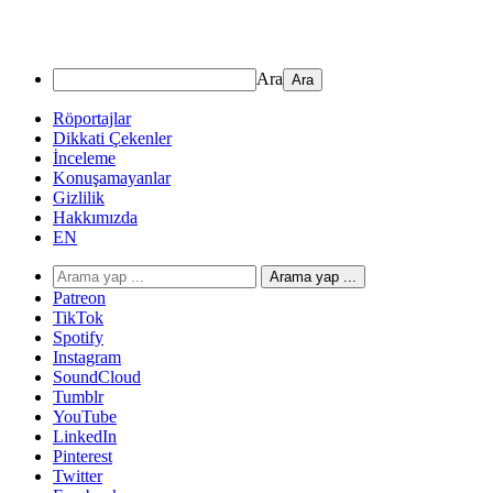
Ara
Röportajlar
Dikkati Çekenler
İnceleme
Konuşamayanlar
Gizlilik
Hakkımızda
EN
Arama yap ...
Patreon
TikTok
Spotify
Instagram
SoundCloud
Tumblr
YouTube
LinkedIn
Pinterest
Twitter