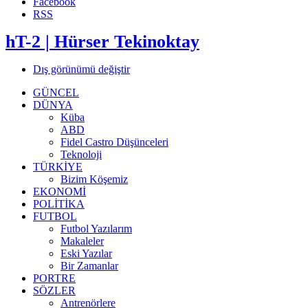
Facebook
RSS
hT-2 | Hürser Tekinoktay
Dış görünümü değiştir
GÜNCEL
DÜNYA
Küba
ABD
Fidel Castro Düşünceleri
Teknoloji
TÜRKİYE
Bizim Köşemiz
EKONOMİ
POLİTİKA
FUTBOL
Futbol Yazılarım
Makaleler
Eski Yazılar
Bir Zamanlar
PORTRE
SÖZLER
Antrenörlere