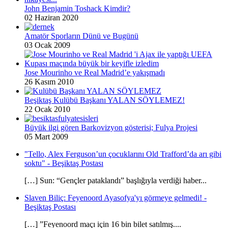
John Benjamin Toshack Kimdir?
02 Haziran 2020
Amatör Sporların Dünü ve Bugünü
03 Ocak 2009
Jose Mourinho ve Real Madrid’e yakışmadı
26 Kasım 2010
Beşiktaş Kulübü Başkanı YALAN SÖYLEMEZ!
22 Ocak 2010
Büyük ilgi gören Barkovizyon gösterisi; Fulya Projesi
05 Mart 2009
"Tello, Alex Ferguson’un çocuklarını Old Trafford’da arı gibi
soktu" - Beşiktaş Postası
[…] Sun: “Gençler pataklandı” başlığıyla verdiği haber...
Slaven Biliç: Feyenoord Ayasofya'yı görmeye gelmedi! -
Beşiktaş Postası
[…] ”Feyenoord maçı için 16 bin bilet satılmış....