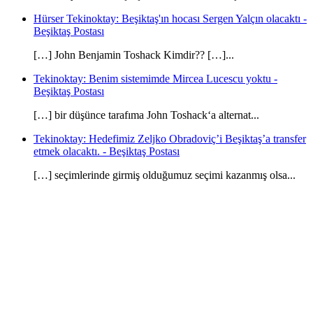
Hürser Tekinoktay: Beşiktaş'ın hocası Sergen Yalçın olacaktı -
Beşiktaş Postası
[…] John Benjamin Toshack Kimdir?? […]...
Tekinoktay: Benim sistemimde Mircea Lucescu yoktu -
Beşiktaş Postası
[…] bir düşünce tarafıma John Toshack‘a alternat...
Tekinoktay: Hedefimiz Zeljko Obradoviç’i Beşiktaş’a transfer
etmek olacaktı. - Beşiktaş Postası
[…] seçimlerinde girmiş olduğumuz seçimi kazanmış olsa...