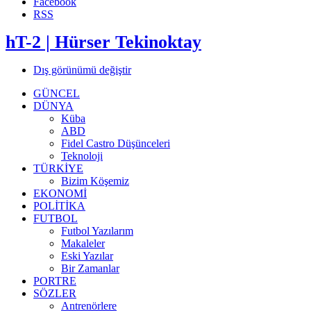
Facebook
RSS
hT-2 | Hürser Tekinoktay
Dış görünümü değiştir
GÜNCEL
DÜNYA
Küba
ABD
Fidel Castro Düşünceleri
Teknoloji
TÜRKİYE
Bizim Köşemiz
EKONOMİ
POLİTİKA
FUTBOL
Futbol Yazılarım
Makaleler
Eski Yazılar
Bir Zamanlar
PORTRE
SÖZLER
Antrenörlere