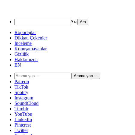
Ara
Röportajlar
Dikkati Çekenler
İnceleme
Konuşamayanlar
Gizlilik
Hakkımızda
EN
Arama yap ...
Patreon
TikTok
Spotify
Instagram
SoundCloud
Tumblr
YouTube
LinkedIn
Pinterest
Twitter