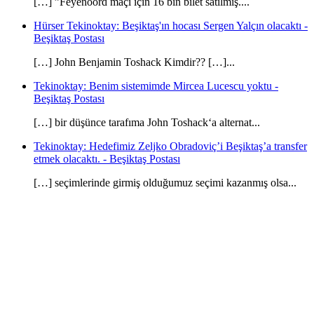
[…] ”Feyenoord maçı için 16 bin bilet satılmış....
Hürser Tekinoktay: Beşiktaş'ın hocası Sergen Yalçın olacaktı -
Beşiktaş Postası
[…] John Benjamin Toshack Kimdir?? […]...
Tekinoktay: Benim sistemimde Mircea Lucescu yoktu -
Beşiktaş Postası
[…] bir düşünce tarafıma John Toshack‘a alternat...
Tekinoktay: Hedefimiz Zeljko Obradoviç’i Beşiktaş’a transfer
etmek olacaktı. - Beşiktaş Postası
[…] seçimlerinde girmiş olduğumuz seçimi kazanmış olsa...