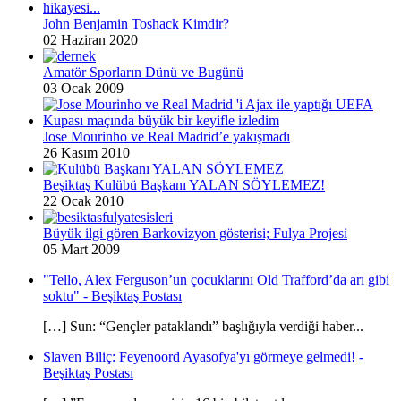
John Benjamin Toshack Kimdir?
02 Haziran 2020
Amatör Sporların Dünü ve Bugünü
03 Ocak 2009
Jose Mourinho ve Real Madrid’e yakışmadı
26 Kasım 2010
Beşiktaş Kulübü Başkanı YALAN SÖYLEMEZ!
22 Ocak 2010
Büyük ilgi gören Barkovizyon gösterisi; Fulya Projesi
05 Mart 2009
"Tello, Alex Ferguson’un çocuklarını Old Trafford’da arı gibi
soktu" - Beşiktaş Postası
[…] Sun: “Gençler pataklandı” başlığıyla verdiği haber...
Slaven Biliç: Feyenoord Ayasofya'yı görmeye gelmedi! -
Beşiktaş Postası