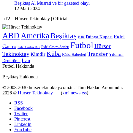
Beşiktaş Al Musrati ve bir gazeteci olayı
12 Mart 2024
hT2 – Hürser Tekinoktay | Official
ABD
Amerika
Beşiktaş
Fidel
Dünya Kupası
BJK
Futbol
Hürser
Castro
Fidel Castro Sözleri
Fidel Castro Ruz
Küba
Tekinoktay
Transfer
Kimdir
Yıldırım
Küba Haberleri
İran
Demirören
Futbol Hakkında
Beşiktaş Hakkında
© 2008-2030 hursertekinoktay.com.tr - Tüm Hakları Anonimdir.
2026 ©
Hurser Tekinoktay
| (
xml
news
rss
)
RSS
Facebook
Twitter
Pinterest
LinkedIn
YouTube