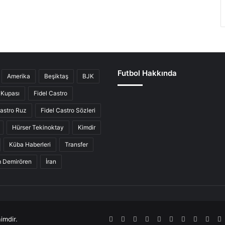
Futbol Hakkında
Amerika
Beşiktaş
BJK
Kupası
Fidel Castro
Castro Ruz
Fidel Castro Sözleri
Hürser Tekinoktay
Kimdir
Küba Haberleri
Transfer
ım Demirören
İran
imdir.
RSS
Facebook
Twitter
Pinterest
LinkedIn
YouTube
Tumblr
SoundCl
Inst
S