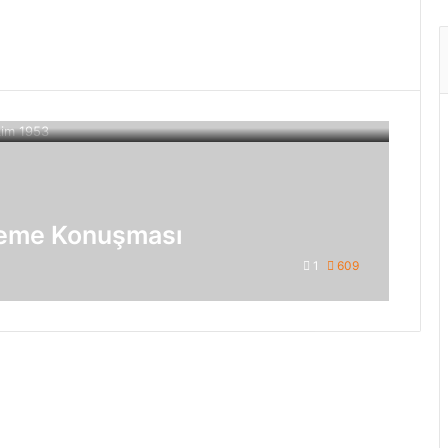
hkeme Konuşması
1
609