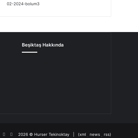
Beşiktaş Hakkında
oud
agram
potify
TikTok
Patreon
2026 ©
Hurser Tekinoktay
| (
xml
news
rss
)