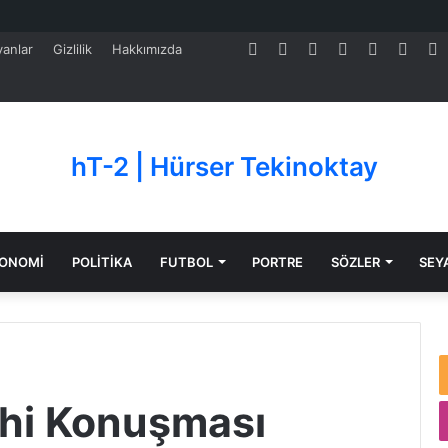
Facebook
Twitter
Pinterest
LinkedIn
YouTube
Tumb
S
anlar
Gizlilik
Hakkımızda
hT-2 | Hürser Tekinoktay
ONOMİ
POLİTİKA
FUTBOL
PORTRE
SÖZLER
SEY
ihi Konuşması