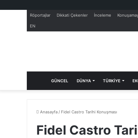
Röportajlar
Dikkati Çekenler
İnceleme
Konuşamay
EN
GÜNCEL
DÜNYA
TÜRKİYE
EK
Anasayfa
/
Fidel Castro Tarihi Konuşması
Fidel Castro Tar