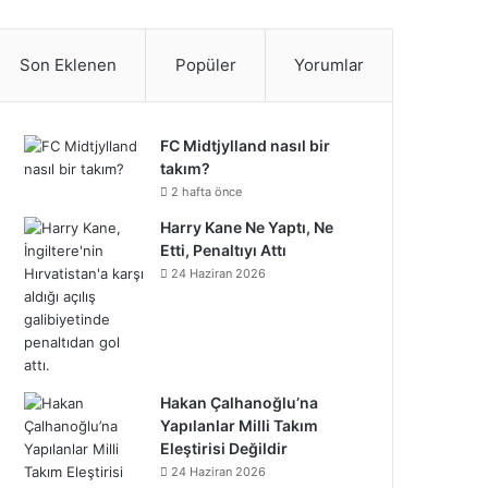
S
c
i
n
n
u
m
u
n
p
i
a
e
t
t
k
T
b
n
s
o
k
t
Son Eklenen
Popüler
Yorumlar
b
t
e
e
u
l
d
t
t
T
r
o
e
r
d
b
r
C
a
i
o
e
FC Midtjylland nasıl bir
takım?
o
r
e
I
e
l
g
f
k
o
2 hafta önce
k
s
n
o
Harry Kane Ne Yaptı, Ne
r
y
n
Etti, Penaltıyı Attı
t
u
a
24 Haziran 2026
d
m
Hakan Çalhanoğlu’na
Yapılanlar Milli Takım
Eleştirisi Değildir
24 Haziran 2026