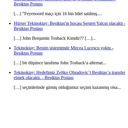
Beşiktaş Postası
[…] ”Feyenoord maçı için 16 bin bilet satılmış....
Hürser Tekinoktay: Beşiktaş'ın hocası Sergen Yalçın olacaktı -
Beşiktaş Postası
[…] John Benjamin Toshack Kimdir?? […]...
Tekinoktay: Benim sistemimde Mircea Lucescu yoktu -
Beşiktaş Postası
[…] bir düşünce tarafıma John Toshack‘a alternat...
Tekinoktay: Hedefimiz Zeljko Obradoviç’i Beşiktaş’a transfer
etmek olacaktı. - Beşiktaş Postası
[…] seçimlerinde girmiş olduğumuz seçimi kazanmış olsa...