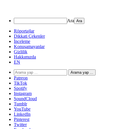
Ara
Röportajlar
Dikkati Çekenler
İnceleme
Konuşamayanlar
Gizlilik
Hakkımızda
EN
Arama yap ...
Patreon
TikTok
Spotify
Instagram
SoundCloud
Tumblr
YouTube
LinkedIn
Pinterest
Twitter