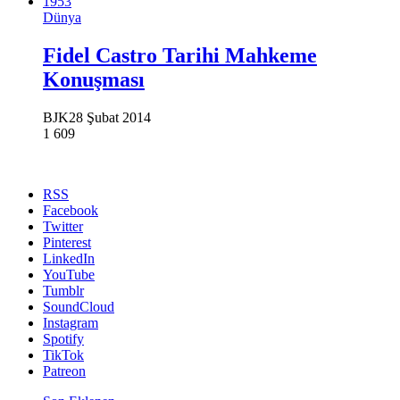
Dünya
Fidel Castro Tarihi Mahkeme
Konuşması
BJK
28 Şubat 2014
1
609
RSS
Facebook
Twitter
Pinterest
LinkedIn
YouTube
Tumblr
SoundCloud
Instagram
Spotify
TikTok
Patreon