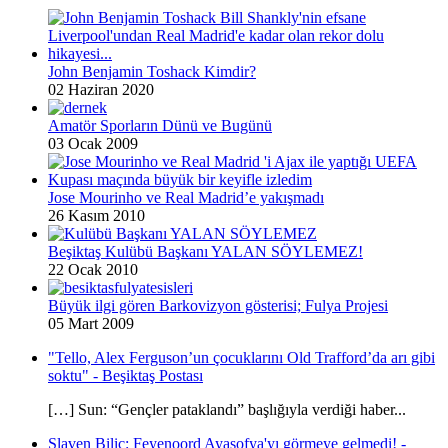
John Benjamin Toshack Kimdir?
02 Haziran 2020
Amatör Sporların Dünü ve Bugünü
03 Ocak 2009
Jose Mourinho ve Real Madrid’e yakışmadı
26 Kasım 2010
Beşiktaş Kulübü Başkanı YALAN SÖYLEMEZ!
22 Ocak 2010
Büyük ilgi gören Barkovizyon gösterisi; Fulya Projesi
05 Mart 2009
"Tello, Alex Ferguson’un çocuklarını Old Trafford’da arı gibi
soktu" - Beşiktaş Postası
[…] Sun: “Gençler pataklandı” başlığıyla verdiği haber...
Slaven Biliç: Feyenoord Ayasofya'yı görmeye gelmedi! -