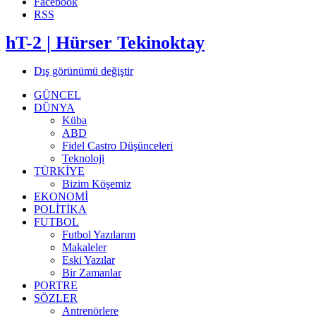
Facebook
RSS
hT-2 | Hürser Tekinoktay
Dış görünümü değiştir
GÜNCEL
DÜNYA
Küba
ABD
Fidel Castro Düşünceleri
Teknoloji
TÜRKİYE
Bizim Köşemiz
EKONOMİ
POLİTİKA
FUTBOL
Futbol Yazılarım
Makaleler
Eski Yazılar
Bir Zamanlar
PORTRE
SÖZLER
Antrenörlere