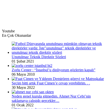
Youtube
En Çok Okunanlar
Unutulmaz Teknik Direktör Sözleri
01 Şubat 2021
Zorlu Center : “İstanbul’u dinliyorum gözlerim kapalı”
06 Mayıs 2010
Seçim bitti artık Fuat Çimen’e cevap verebilirim. . .
30 Mayıs 2022
Neden genel kurula gitmedim. Ahmet Nur Çebi’nin
saklamaya çalıştığı gerçekler…
01 Ocak 2022