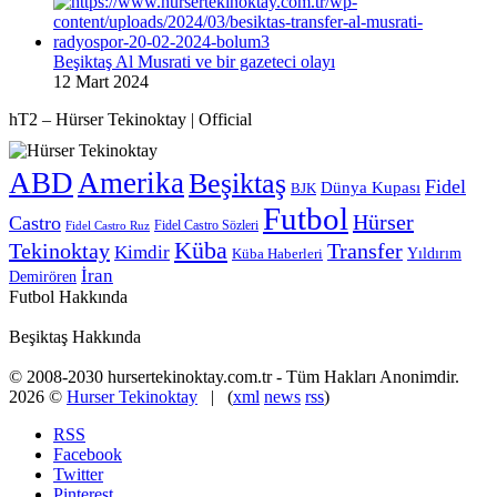
Beşiktaş Al Musrati ve bir gazeteci olayı
12 Mart 2024
hT2 – Hürser Tekinoktay | Official
ABD
Amerika
Beşiktaş
Fidel
Dünya Kupası
BJK
Futbol
Hürser
Castro
Fidel Castro Sözleri
Fidel Castro Ruz
Küba
Tekinoktay
Transfer
Kimdir
Yıldırım
Küba Haberleri
İran
Demirören
Futbol Hakkında
Beşiktaş Hakkında
© 2008-2030 hursertekinoktay.com.tr - Tüm Hakları Anonimdir.
2026 ©
Hurser Tekinoktay
| (
xml
news
rss
)
RSS
Facebook
Twitter
Pinterest