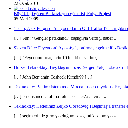
22 Ocak 2010
Büyük ilgi gören Barkovizyon gösterisi; Fulya Projesi
05 Mart 2009
"Tello, Alex Ferguson’un çocuklarını Old Trafford’da arı gibi s
[…] Sun: “Gençler pataklandı” başlığıyla verdiği haber...
Slaven Biliç: Feyenoord Ayasofya'yı görmeye gelmedi! - Beşikt
[…] ”Feyenoord maçı için 16 bin bilet satılmış....
Hürser Tekinoktay: Beşiktaş'ın hocası Sergen Yalçın olacaktı - 
[…] John Benjamin Toshack Kimdir?? […]...
Tekinoktay: Benim sistemimde Mircea Lucescu yoktu - Beşikta
[…] bir düşünce tarafıma John Toshack‘a alternat...
Tekinoktay: Hedefimiz Zeljko Obradoviç’i Beşiktaş’a transfer et
[…] seçimlerinde girmiş olduğumuz seçimi kazanmış olsa...