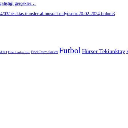
alıştığı gerçekler…
Futbol
Hürser Tekinoktay
stro
Fidel Castro Sözleri
Fidel Castro Ruz