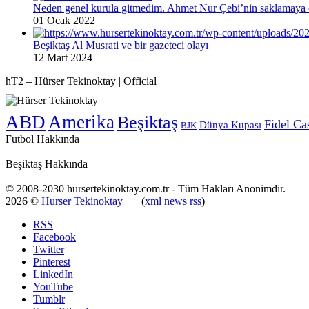
Neden genel kurula gitmedim. Ahmet Nur Çebi’nin saklamaya ç
01 Ocak 2022
Beşiktaş Al Musrati ve bir gazeteci olayı
12 Mart 2024
hT2 – Hürser Tekinoktay | Official
ABD
Amerika
Beşiktaş
Fidel Ca
Dünya Kupası
BJK
Futbol Hakkında
Beşiktaş Hakkında
© 2008-2030 hursertekinoktay.com.tr - Tüm Hakları Anonimdir.
2026 ©
Hurser Tekinoktay
| (
xml
news
rss
)
RSS
Facebook
Twitter
Pinterest
LinkedIn
YouTube
Tumblr