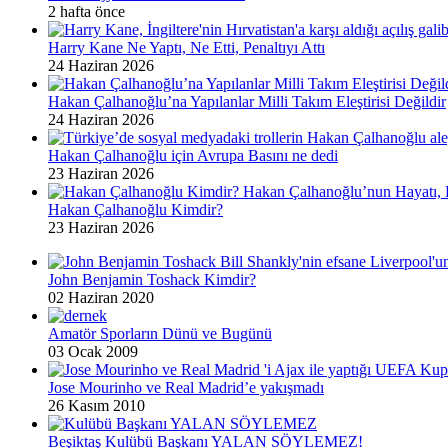
2 hafta önce
Harry Kane Ne Yaptı, Ne Etti, Penaltıyı Attı
24 Haziran 2026
Hakan Çalhanoğlu’na Yapılanlar Milli Takım Eleştirisi Değildir
24 Haziran 2026
Hakan Çalhanoğlu için Avrupa Basını ne dedi
23 Haziran 2026
Hakan Çalhanoğlu Kimdir?
23 Haziran 2026
John Benjamin Toshack Kimdir?
02 Haziran 2020
Amatör Sporların Dünü ve Bugünü
03 Ocak 2009
Jose Mourinho ve Real Madrid’e yakışmadı
26 Kasım 2010
Beşiktaş Kulübü Başkanı YALAN SÖYLEMEZ!