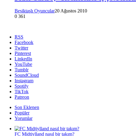
Beşiktaşlı Oyuncular
20 Ağustos 2010
0
361
RSS
Facebook
Twitter
Pinterest
LinkedIn
YouTube
Tumblr
SoundCloud
Instagram
Spotify
TikTok
Patreon
Son Eklenen
Popüler
Yorumlar
FC Midtjylland nasıl bir takım?