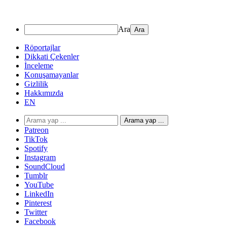
Ara
Röportajlar
Dikkati Çekenler
İnceleme
Konuşamayanlar
Gizlilik
Hakkımızda
EN
Arama yap ...
Patreon
TikTok
Spotify
Instagram
SoundCloud
Tumblr
YouTube
LinkedIn
Pinterest
Twitter
Facebook