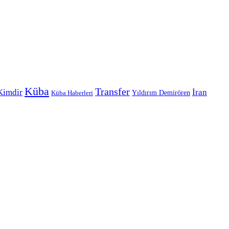
Küba
Transfer
Kimdir
İran
Yıldırım Demirören
Küba Haberleri