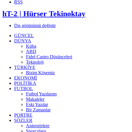
RSS
hT-2 | Hürser Tekinoktay
Dış görünümü değiştir
GÜNCEL
DÜNYA
Küba
ABD
Fidel Castro Düşünceleri
Teknoloji
TÜRKİYE
Bizim Köşemiz
EKONOMİ
POLİTİKA
FUTBOL
Futbol Yazılarım
Makaleler
Eski Yazılar
Bir Zamanlar
PORTRE
SÖZLER
Antrenörlere
Sporculara