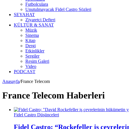
Futbolculara
Unutulmayacak Fidel Castro Sözleri
SEYAHAT
Ziyaretçi Defteri
KÜLTÜR & SANAT
Müzik
Sinema
Kitap
Dergi
Etkinlikler
Sergiler
Resim Galeri
Video
PODCAST
Anasayfa
/
France Telecom
France Telecom Haberleri
Fidel Castro Düşünceleri
Fidel Castro; “Rockefeller iş çevreler