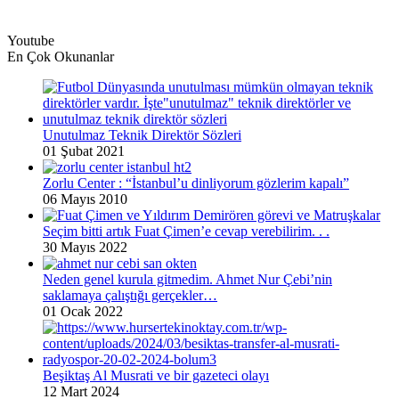
Youtube
En Çok Okunanlar
Unutulmaz Teknik Direktör Sözleri
01 Şubat 2021
Zorlu Center : “İstanbul’u dinliyorum gözlerim kapalı”
06 Mayıs 2010
Seçim bitti artık Fuat Çimen’e cevap verebilirim. . .
30 Mayıs 2022
Neden genel kurula gitmedim. Ahmet Nur Çebi’nin
saklamaya çalıştığı gerçekler…
01 Ocak 2022
Beşiktaş Al Musrati ve bir gazeteci olayı
12 Mart 2024