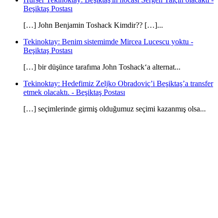
Beşiktaş Postası
[…] John Benjamin Toshack Kimdir?? […]...
Tekinoktay: Benim sistemimde Mircea Lucescu yoktu -
Beşiktaş Postası
[…] bir düşünce tarafıma John Toshack‘a alternat...
Tekinoktay: Hedefimiz Zeljko Obradoviç’i Beşiktaş’a transfer
etmek olacaktı. - Beşiktaş Postası
[…] seçimlerinde girmiş olduğumuz seçimi kazanmış olsa...