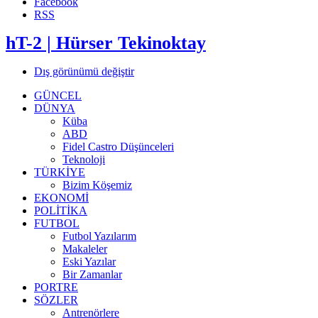
Facebook
RSS
hT-2 | Hürser Tekinoktay
Dış görünümü değiştir
GÜNCEL
DÜNYA
Küba
ABD
Fidel Castro Düşünceleri
Teknoloji
TÜRKİYE
Bizim Köşemiz
EKONOMİ
POLİTİKA
FUTBOL
Futbol Yazılarım
Makaleler
Eski Yazılar
Bir Zamanlar
PORTRE
SÖZLER
Antrenörlere