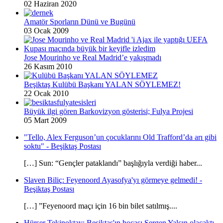
02 Haziran 2020
Amatör Sporların Dünü ve Bugünü
03 Ocak 2009
Jose Mourinho ve Real Madrid’e yakışmadı
26 Kasım 2010
Beşiktaş Kulübü Başkanı YALAN SÖYLEMEZ!
22 Ocak 2010
Büyük ilgi gören Barkovizyon gösterisi; Fulya Projesi
05 Mart 2009
"Tello, Alex Ferguson’un çocuklarını Old Trafford’da arı gibi
soktu" - Beşiktaş Postası
[…] Sun: “Gençler pataklandı” başlığıyla verdiği haber...
Slaven Biliç: Feyenoord Ayasofya'yı görmeye gelmedi! -
Beşiktaş Postası
[…] ”Feyenoord maçı için 16 bin bilet satılmış....
Hürser Tekinoktay: Beşiktaş'ın hocası Sergen Yalçın olacaktı -