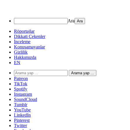
Ara
Röportajlar
Dikkati Çekenler
İnceleme
Konuşamayanlar
Gizlilik
Hakkımızda
EN
Arama yap ...
Patreon
TikTok
Spotify
Instagram
SoundCloud
Tumblr
YouTube
LinkedIn
Pinterest
Twitter