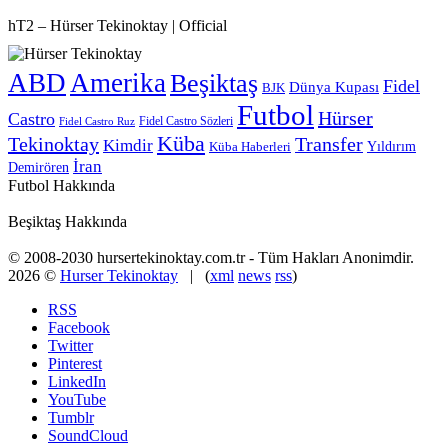
hT2 – Hürser Tekinoktay | Official
ABD
Amerika
Beşiktaş
Fidel
Dünya Kupası
BJK
Futbol
Hürser
Castro
Fidel Castro Sözleri
Fidel Castro Ruz
Küba
Tekinoktay
Transfer
Kimdir
Yıldırım
Küba Haberleri
İran
Demirören
Futbol Hakkında
Beşiktaş Hakkında
© 2008-2030 hursertekinoktay.com.tr - Tüm Hakları Anonimdir.
2026 ©
Hurser Tekinoktay
| (
xml
news
rss
)
RSS
Facebook
Twitter
Pinterest
LinkedIn
YouTube
Tumblr
SoundCloud