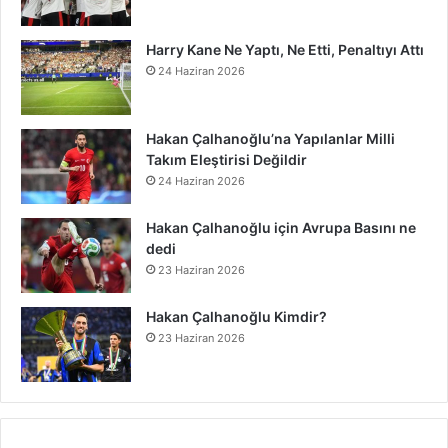
o
r
e
I
e
l
r
f
k
o
k
s
n
o
a
y
n
Harry Kane Ne Yaptı, Ne Etti, Penaltıyı Attı
24 Haziran 2026
t
u
m
d
Hakan Çalhanoğlu’na Yapılanlar Milli
Takım Eleştirisi Değildir
24 Haziran 2026
Hakan Çalhanoğlu için Avrupa Basını ne
dedi
23 Haziran 2026
Hakan Çalhanoğlu Kimdir?
23 Haziran 2026