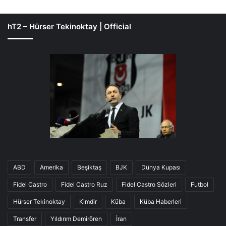
hT2 – Hürser Tekinoktay | Official
ABD
Amerika
Beşiktaş
BJK
Dünya Kupası
Fidel Castro
Fidel Castro Ruz
Fidel Castro Sözleri
Futbol
Hürser Tekinoktay
Kimdir
Küba
Küba Haberleri
Transfer
Yıldırım Demirören
İran