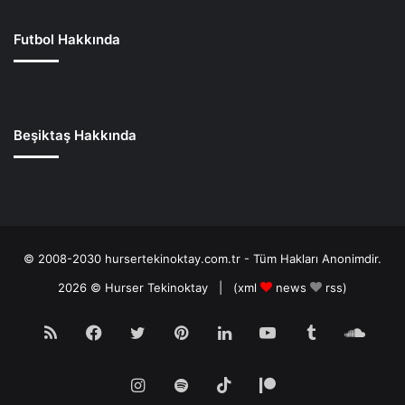
Futbol Hakkında
Beşiktaş Hakkında
© 2008-2030 hursertekinoktay.com.tr - Tüm Hakları Anonimdir.
2026 ©
Hurser Tekinoktay
| (
xml
news
rss
)
RSS
Facebook
Twitter
Pinterest
LinkedIn
YouTube
Tumblr
Soun
Instagram
Spotify
TikTok
Patreon