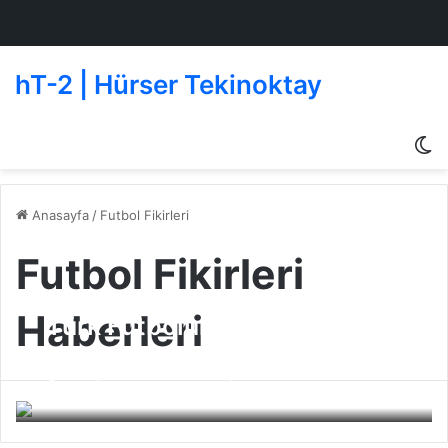
hT-2 | Hürser Tekinoktay
D
g
de
Anasayfa
/
Futbol Fikirleri
Futbol Fikirleri
Haberleri
Türk Futboluna Kurumsal
Yönetişim Tabanlı Model
Önerisi
BJK
18 Nisan 2009
0
226