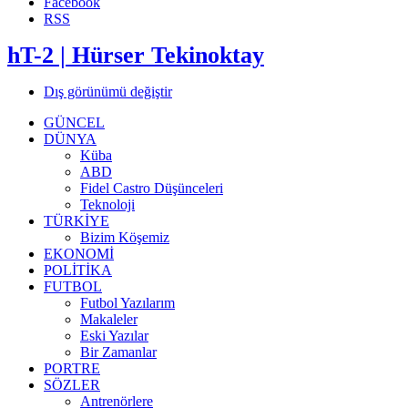
Facebook
RSS
hT-2 | Hürser Tekinoktay
Dış görünümü değiştir
GÜNCEL
DÜNYA
Küba
ABD
Fidel Castro Düşünceleri
Teknoloji
TÜRKİYE
Bizim Köşemiz
EKONOMİ
POLİTİKA
FUTBOL
Futbol Yazılarım
Makaleler
Eski Yazılar
Bir Zamanlar
PORTRE
SÖZLER
Antrenörlere