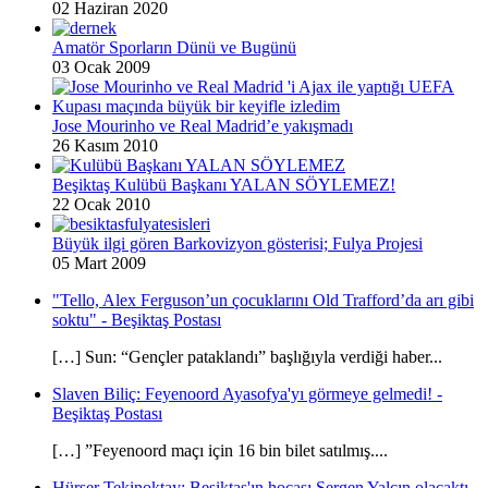
02 Haziran 2020
Amatör Sporların Dünü ve Bugünü
03 Ocak 2009
Jose Mourinho ve Real Madrid’e yakışmadı
26 Kasım 2010
Beşiktaş Kulübü Başkanı YALAN SÖYLEMEZ!
22 Ocak 2010
Büyük ilgi gören Barkovizyon gösterisi; Fulya Projesi
05 Mart 2009
"Tello, Alex Ferguson’un çocuklarını Old Trafford’da arı gibi
soktu" - Beşiktaş Postası
[…] Sun: “Gençler pataklandı” başlığıyla verdiği haber...
Slaven Biliç: Feyenoord Ayasofya'yı görmeye gelmedi! -
Beşiktaş Postası
[…] ”Feyenoord maçı için 16 bin bilet satılmış....
Hürser Tekinoktay: Beşiktaş'ın hocası Sergen Yalçın olacaktı -