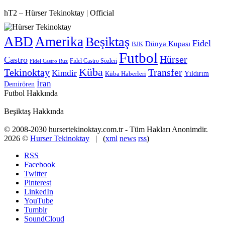
hT2 – Hürser Tekinoktay | Official
ABD
Amerika
Beşiktaş
Fidel
Dünya Kupası
BJK
Futbol
Hürser
Castro
Fidel Castro Sözleri
Fidel Castro Ruz
Küba
Tekinoktay
Transfer
Kimdir
Yıldırım
Küba Haberleri
İran
Demirören
Futbol Hakkında
Beşiktaş Hakkında
© 2008-2030 hursertekinoktay.com.tr - Tüm Hakları Anonimdir.
2026 ©
Hurser Tekinoktay
| (
xml
news
rss
)
RSS
Facebook
Twitter
Pinterest
LinkedIn
YouTube
Tumblr
SoundCloud