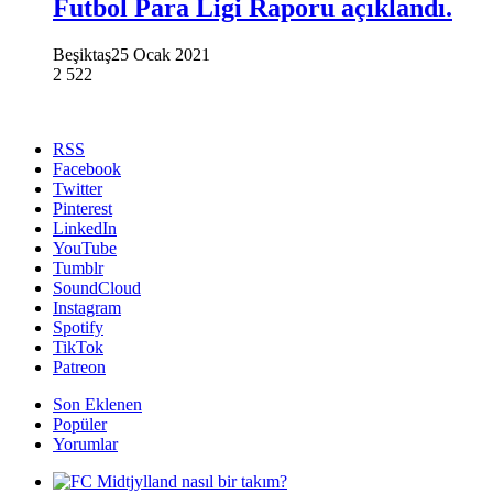
Futbol Para Ligi Raporu açıklandı.
Beşiktaş
25 Ocak 2021
2
522
RSS
Facebook
Twitter
Pinterest
LinkedIn
YouTube
Tumblr
SoundCloud
Instagram
Spotify
TikTok
Patreon
Son Eklenen
Popüler
Yorumlar