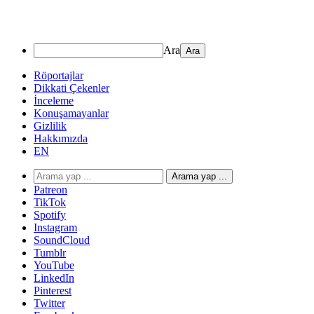
Ara
Röportajlar
Dikkati Çekenler
İnceleme
Konuşamayanlar
Gizlilik
Hakkımızda
EN
Arama yap ...
Patreon
TikTok
Spotify
Instagram
SoundCloud
Tumblr
YouTube
LinkedIn
Pinterest
Twitter