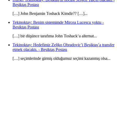
Beşiktaş Postası
[…] John Benjamin Toshack Kimdir?? […]...
Tekinoktay: Benim sistemimde Mircea Lucescu yoktu -
Beşiktaş Postası
[…] bir düşünce tarafıma John Toshack‘a alternat...
Tekinoktay: Hedefimiz Zeljko Obradoviç’i Beşiktaş’a transfer
etmek olacaktı. - Beşiktaş Postası
[…] seçimlerinde girmiş olduğumuz seçimi kazanmış olsa...