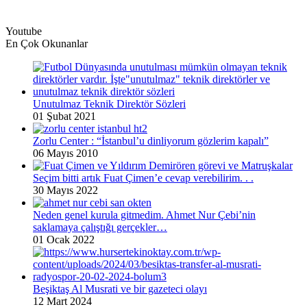
Youtube
En Çok Okunanlar
Unutulmaz Teknik Direktör Sözleri
01 Şubat 2021
Zorlu Center : “İstanbul’u dinliyorum gözlerim kapalı”
06 Mayıs 2010
Seçim bitti artık Fuat Çimen’e cevap verebilirim. . .
30 Mayıs 2022
Neden genel kurula gitmedim. Ahmet Nur Çebi’nin
saklamaya çalıştığı gerçekler…
01 Ocak 2022
Beşiktaş Al Musrati ve bir gazeteci olayı
12 Mart 2024