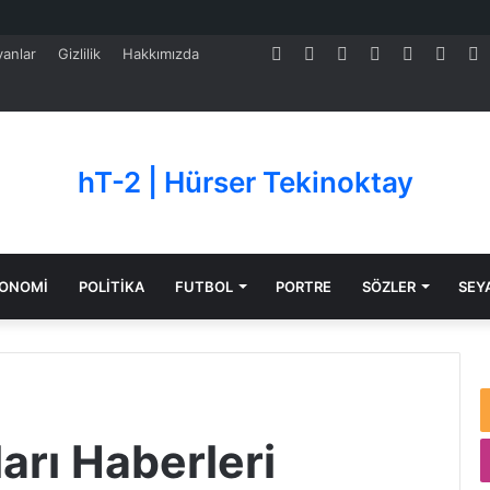
Facebook
Twitter
Pinterest
LinkedIn
YouTube
Tumb
S
anlar
Gizlilik
Hakkımızda
hT-2 | Hürser Tekinoktay
ONOMİ
POLİTİKA
FUTBOL
PORTRE
SÖZLER
SEY
arı Haberleri