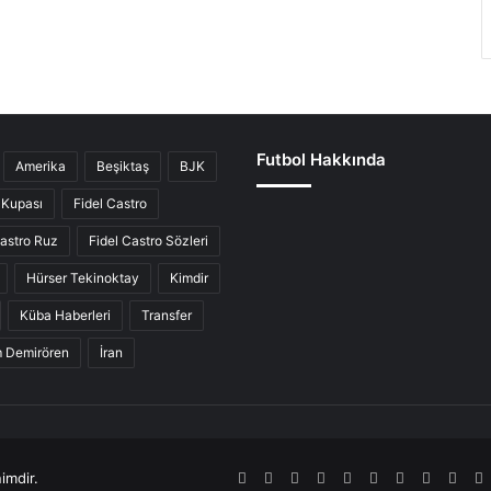
Futbol Hakkında
Amerika
Beşiktaş
BJK
Kupası
Fidel Castro
Castro Ruz
Fidel Castro Sözleri
Hürser Tekinoktay
Kimdir
Küba Haberleri
Transfer
ım Demirören
İran
imdir.
RSS
Facebook
Twitter
Pinterest
LinkedIn
YouTube
Tumblr
SoundCl
Inst
S