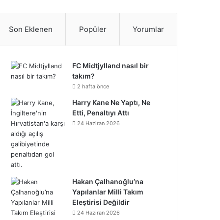
S
c
i
n
n
u
m
u
n
p
i
a
e
t
t
k
T
b
n
s
o
k
t
Son Eklenen
Popüler
Yorumlar
b
t
e
e
u
l
d
t
t
T
r
o
e
r
d
b
r
C
a
i
o
e
FC Midtjylland nasıl bir
takım?
o
r
e
I
e
l
g
f
k
o
2 hafta önce
k
s
n
o
Harry Kane Ne Yaptı, Ne
r
y
n
Etti, Penaltıyı Attı
t
u
a
24 Haziran 2026
d
m
Hakan Çalhanoğlu’na
Yapılanlar Milli Takım
Eleştirisi Değildir
24 Haziran 2026