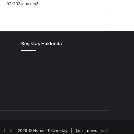
Beşiktaş Hakkında
oud
agram
potify
TikTok
Patreon
2026 ©
Hurser Tekinoktay
| (
xml
news
rss
)