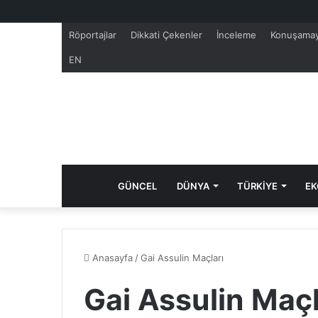
Röportajlar
Dikkati Çekenler
İnceleme
Konuşamay
EN
GÜNCEL
DÜNYA
TÜRKİYE
EK
Anasayfa
/
Gai Assulin Maçları
Gai Assulin Maçl