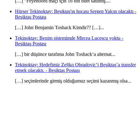
[…] ”Feyenoord maçı için 16 bin bilet satılmış....
Hürser Tekinoktay: Beşiktaş'ın hocası Sergen Yalçın olacaktı -
Beşiktaş Postası
[…] John Benjamin Toshack Kimdir?? […]...
Tekinoktay: Benim sistemimde Mircea Lucescu yoktu -
Beşiktaş Postası
[…] bir düşünce tarafıma John Toshack‘a alternat...
Tekinoktay: Hedefimiz Zeljko Obradoviç’i Beşiktaş’a transfer
etmek olacaktı. - Beşiktaş Postası
[…] seçimlerinde girmiş olduğumuz seçimi kazanmış olsa...