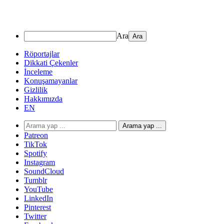
Ara
Röportajlar
Dikkati Çekenler
İnceleme
Konuşamayanlar
Gizlilik
Hakkımızda
EN
Arama yap ...
Patreon
TikTok
Spotify
Instagram
SoundCloud
Tumblr
YouTube
LinkedIn
Pinterest
Twitter