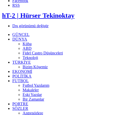
Facebook
RSS
hT-2 | Hürser Tekinoktay
Dış görünümü değiştir
GÜNCEL
DÜNYA
Küba
ABD
Fidel Castro Düşünceleri
Teknoloji
TÜRKİYE
Bizim Köşemiz
EKONOMİ
POLİTİKA
FUTBOL
Futbol Yazılarım
Makaleler
Eski Yazılar
Bir Zamanlar
PORTRE
SÖZLER
Antrenörlere