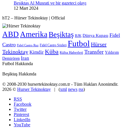
Beşiktaş Al Musrati ve bir gazeteci olayı
12 Mart 2024
hT2 – Hürser Tekinoktay | Official
ABD
Amerika
Beşiktaş
Fidel
Dünya Kupası
BJK
Futbol
Hürser
Castro
Fidel Castro Sözleri
Fidel Castro Ruz
Küba
Tekinoktay
Transfer
Kimdir
Yıldırım
Küba Haberleri
İran
Demirören
Futbol Hakkında
Beşiktaş Hakkında
© 2008-2030 hursertekinoktay.com.tr - Tüm Hakları Anonimdir.
2026 ©
Hurser Tekinoktay
| (
xml
news
rss
)
RSS
Facebook
Twitter
Pinterest
LinkedIn
YouTube