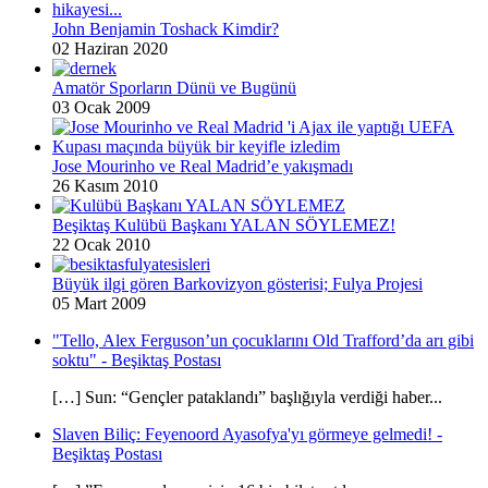
John Benjamin Toshack Kimdir?
02 Haziran 2020
Amatör Sporların Dünü ve Bugünü
03 Ocak 2009
Jose Mourinho ve Real Madrid’e yakışmadı
26 Kasım 2010
Beşiktaş Kulübü Başkanı YALAN SÖYLEMEZ!
22 Ocak 2010
Büyük ilgi gören Barkovizyon gösterisi; Fulya Projesi
05 Mart 2009
"Tello, Alex Ferguson’un çocuklarını Old Trafford’da arı gibi
soktu" - Beşiktaş Postası
[…] Sun: “Gençler pataklandı” başlığıyla verdiği haber...
Slaven Biliç: Feyenoord Ayasofya'yı görmeye gelmedi! -
Beşiktaş Postası