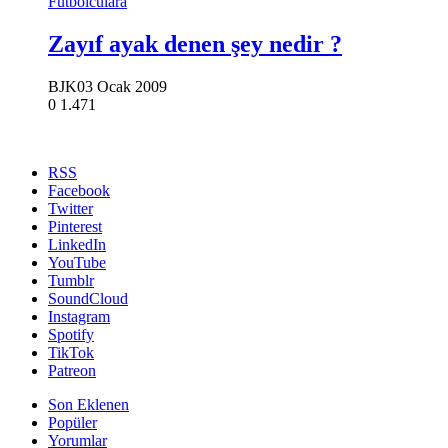
Futbolculara
Zayıf ayak denen şey nedir ?
BJK
03 Ocak 2009
0
1.471
RSS
Facebook
Twitter
Pinterest
LinkedIn
YouTube
Tumblr
SoundCloud
Instagram
Spotify
TikTok
Patreon
Son Eklenen
Popüler
Yorumlar