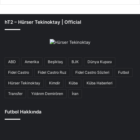
hT2 – Hürser Tekinoktay | Official
ABD
Amerika
Beşiktaş
BJK
Dünya Kupası
Fidel Castro
Fidel Castro Ruz
Fidel Castro Sözleri
Futbol
Hürser Tekinoktay
Kimdir
Küba
Küba Haberleri
Transfer
Yıldırım Demirören
İran
Futbol Hakkında