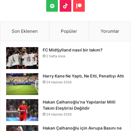
S
a
w
i
i
o
u
o
n
S
T
P
S
c
i
n
n
u
m
u
s
p
i
a
e
t
t
k
T
b
n
t
o
k
t
Son Eklenen
Popüler
Yorumlar
b
t
e
e
u
l
d
a
t
T
r
FC Midtjylland nasıl bir takım?
o
e
r
d
b
r
C
g
i
o
e
2 hafta önce
o
r
e
I
e
l
r
f
k
o
k
s
n
o
a
y
n
Harry Kane Ne Yaptı, Ne Etti, Penaltıyı Attı
24 Haziran 2026
t
u
m
d
Hakan Çalhanoğlu’na Yapılanlar Milli
Takım Eleştirisi Değildir
24 Haziran 2026
Hakan Çalhanoğlu için Avrupa Basını ne