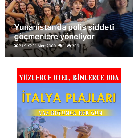
Yunanistan’da polis şiddeti
göçmenlere yöneliyor
BJK
31 Mart 2009
1
306