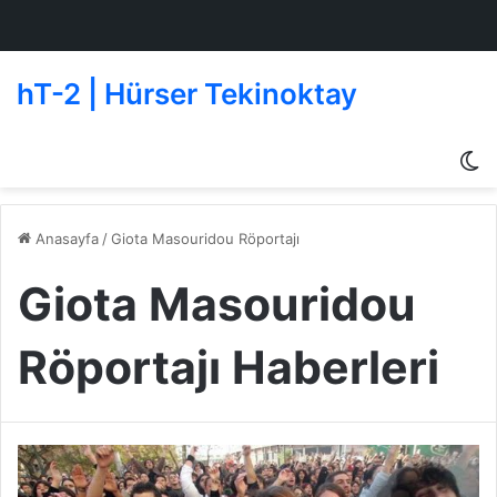
hT-2 | Hürser Tekinoktay
D
g
de
Anasayfa
/
Giota Masouridou Röportajı
Giota Masouridou
Röportajı Haberleri