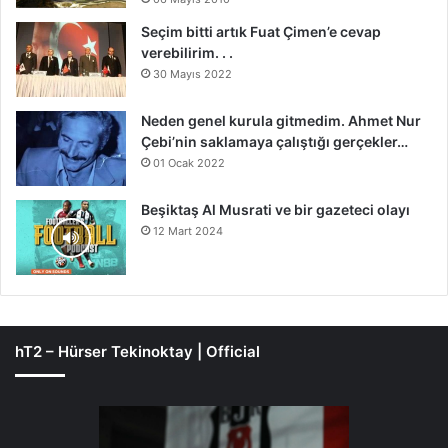
Seçim bitti artık Fuat Çimen’e cevap
verebilirim. . .
30 Mayıs 2022
Neden genel kurula gitmedim. Ahmet Nur
Çebi’nin saklamaya çalıştığı gerçekler…
01 Ocak 2022
Beşiktaş Al Musrati ve bir gazeteci olayı
12 Mart 2024
hT2 – Hürser Tekinoktay | Official