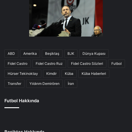
ABD
Amerika
Beşiktaş
BJK
Dünya Kupası
Fidel Castro
Fidel Castro Ruz
Fidel Castro Sözleri
Futbol
Hürser Tekinoktay
Kimdir
Küba
Küba Haberleri
Transfer
Yıldırım Demirören
İran
Futbol Hakkında
Beşiktaş Hakkında