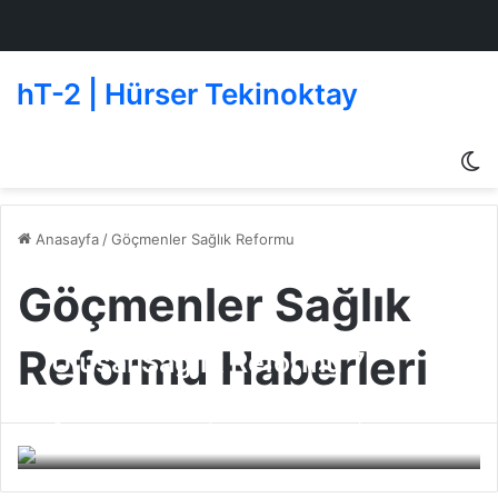
hT-2 | Hürser Tekinoktay
D
g
de
Anasayfa
/
Göçmenler Sağlık Reformu
Göçmenler Sağlık
Reformu Haberleri
Ulusal Sağlık Reformu 7
milyon göçmeni kapsamıyor
Beşiktaşlı Oyuncular
06 Nisan 2010
0
192