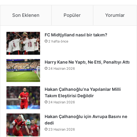
p
i
a
e
t
t
k
T
b
n
t
o
k
t
Son Eklenen
Popüler
Yorumlar
b
t
e
e
u
l
d
a
t
T
r
FC Midtjylland nasıl bir takım?
o
e
r
d
b
r
C
g
i
o
e
2 hafta önce
o
r
e
I
e
l
r
f
k
o
k
s
n
o
a
y
n
Harry Kane Ne Yaptı, Ne Etti, Penaltıyı Attı
24 Haziran 2026
t
u
m
d
Hakan Çalhanoğlu’na Yapılanlar Milli
Takım Eleştirisi Değildir
24 Haziran 2026
Hakan Çalhanoğlu için Avrupa Basını ne
dedi
23 Haziran 2026