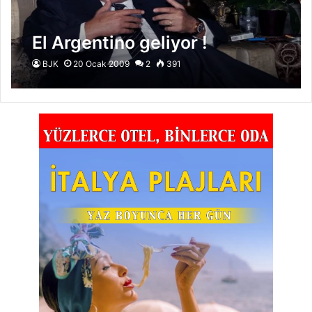
El Argentino geliyor !
BJK
20 Ocak 2009
2
391