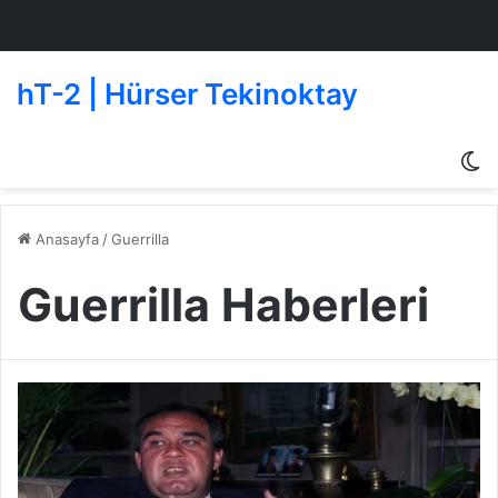
hT-2 | Hürser Tekinoktay
D
g
de
Anasayfa
/
Guerrilla
Guerrilla Haberleri