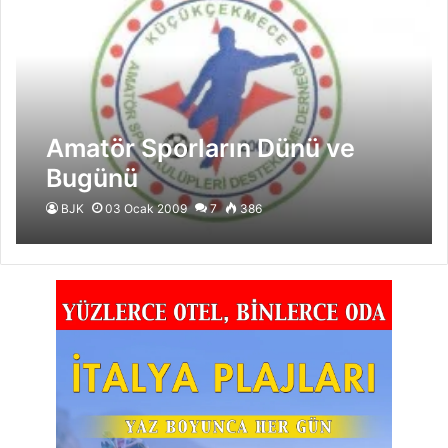
Amatör Sporların Dünü ve
Bugünü
BJK
03 Ocak 2009
7
386