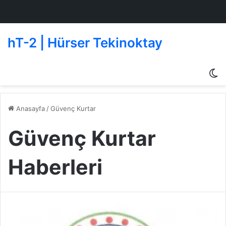
hT-2 | Hürser Tekinoktay
D
g
de
Anasayfa
/
Güvenç Kurtar
Güvenç Kurtar
Haberleri