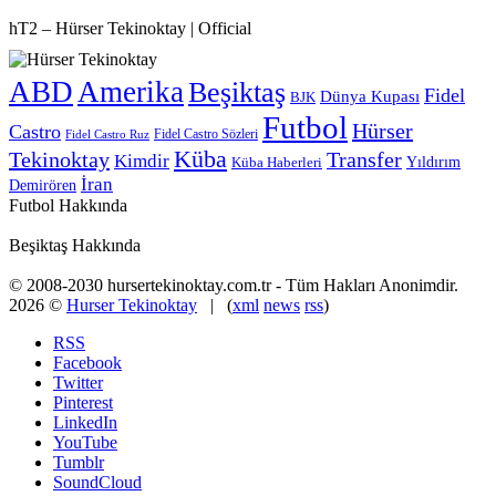
hT2 – Hürser Tekinoktay | Official
ABD
Amerika
Beşiktaş
Fidel
Dünya Kupası
BJK
Futbol
Hürser
Castro
Fidel Castro Sözleri
Fidel Castro Ruz
Küba
Tekinoktay
Transfer
Kimdir
Yıldırım
Küba Haberleri
İran
Demirören
Futbol Hakkında
Beşiktaş Hakkında
© 2008-2030 hursertekinoktay.com.tr - Tüm Hakları Anonimdir.
2026 ©
Hurser Tekinoktay
| (
xml
news
rss
)
RSS
Facebook
Twitter
Pinterest
LinkedIn
YouTube
Tumblr
SoundCloud