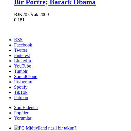
Bir Portre; Barack Obama
BJK
20 Ocak 2009
0
181
RSS
Facebook
Twitter
Pinterest
LinkedIn
YouTube
Tumblr
SoundCloud
Instagram
Spotify
TikTok
Patreon
Son Eklenen
Popüler
Yorumlar