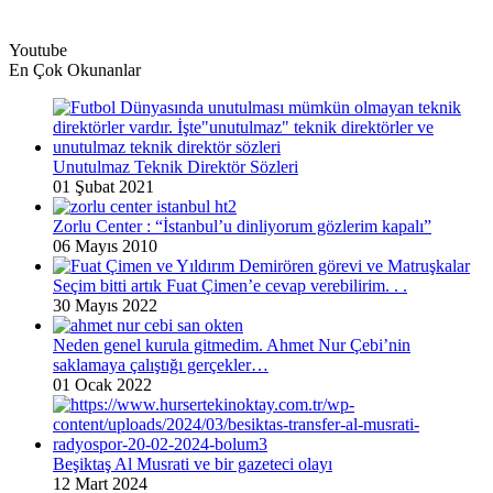
Youtube
En Çok Okunanlar
Unutulmaz Teknik Direktör Sözleri
01 Şubat 2021
Zorlu Center : “İstanbul’u dinliyorum gözlerim kapalı”
06 Mayıs 2010
Seçim bitti artık Fuat Çimen’e cevap verebilirim. . .
30 Mayıs 2022
Neden genel kurula gitmedim. Ahmet Nur Çebi’nin
saklamaya çalıştığı gerçekler…
01 Ocak 2022
Beşiktaş Al Musrati ve bir gazeteci olayı
12 Mart 2024