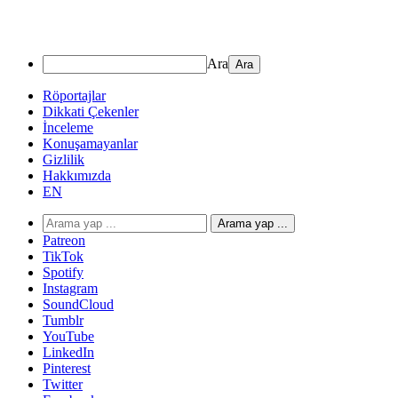
Ara
Röportajlar
Dikkati Çekenler
İnceleme
Konuşamayanlar
Gizlilik
Hakkımızda
EN
Arama yap ...
Patreon
TikTok
Spotify
Instagram
SoundCloud
Tumblr
YouTube
LinkedIn
Pinterest
Twitter