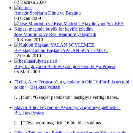
02 Haziran 2020
Amatör Sporların Dünü ve Bugünü
03 Ocak 2009
Jose Mourinho ve Real Madrid’e yakışmadı
26 Kasım 2010
Beşiktaş Kulübü Başkanı YALAN SÖYLEMEZ!
22 Ocak 2010
Büyük ilgi gören Barkovizyon gösterisi; Fulya Projesi
05 Mart 2009
"Tello, Alex Ferguson’un çocuklarını Old Trafford’da arı gibi
soktu" - Beşiktaş Postası
[…] Sun: “Gençler pataklandı” başlığıyla verdiği haber...
Slaven Biliç: Feyenoord Ayasofya'yı görmeye gelmedi! -
Beşiktaş Postası
[…] ”Feyenoord maçı için 16 bin bilet satılmış....
Hürser Tekinoktay: Beşiktaş'ın hocası Sergen Yalçın olacaktı -