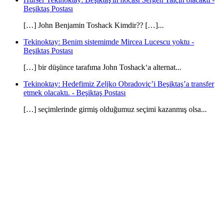
Beşiktaş Postası
[…] John Benjamin Toshack Kimdir?? […]...
Tekinoktay: Benim sistemimde Mircea Lucescu yoktu -
Beşiktaş Postası
[…] bir düşünce tarafıma John Toshack‘a alternat...
Tekinoktay: Hedefimiz Zeljko Obradoviç’i Beşiktaş’a transfer
etmek olacaktı. - Beşiktaş Postası
[…] seçimlerinde girmiş olduğumuz seçimi kazanmış olsa...