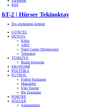
Facebook
RSS
hT-2 | Hürser Tekinoktay
Dış görünümü değiştir
GÜNCEL
DÜNYA
Küba
ABD
Fidel Castro Düşünceleri
Teknoloji
TÜRKİYE
Bizim Köşemiz
EKONOMİ
POLİTİKA
FUTBOL
Futbol Yazılarım
Makaleler
Eski Yazılar
Bir Zamanlar
PORTRE
SÖZLER
Antrenörlere