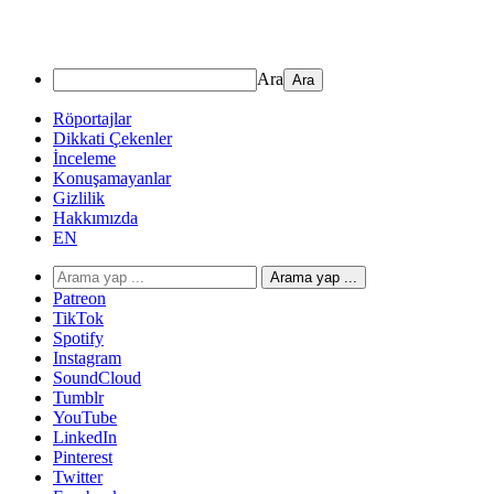
Ara
Röportajlar
Dikkati Çekenler
İnceleme
Konuşamayanlar
Gizlilik
Hakkımızda
EN
Arama yap ...
Patreon
TikTok
Spotify
Instagram
SoundCloud
Tumblr
YouTube
LinkedIn
Pinterest
Twitter