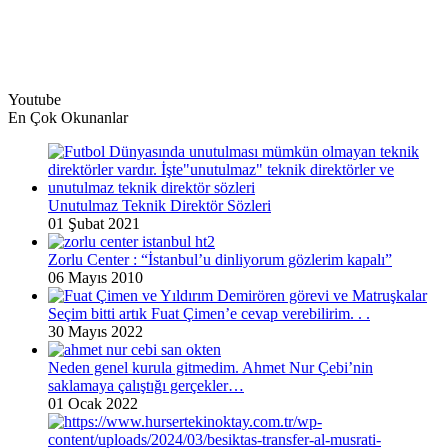
Youtube
En Çok Okunanlar
Unutulmaz Teknik Direktör Sözleri
01 Şubat 2021
Zorlu Center : “İstanbul’u dinliyorum gözlerim kapalı”
06 Mayıs 2010
Seçim bitti artık Fuat Çimen’e cevap verebilirim. . .
30 Mayıs 2022
Neden genel kurula gitmedim. Ahmet Nur Çebi’nin
saklamaya çalıştığı gerçekler…
01 Ocak 2022