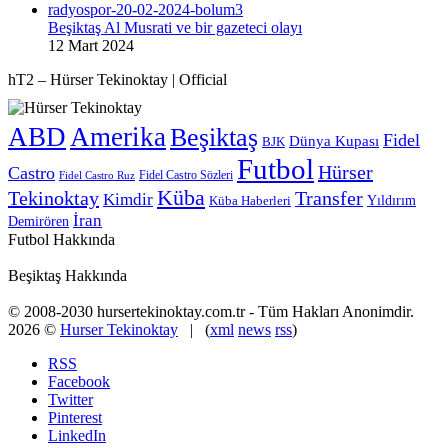
Beşiktaş Al Musrati ve bir gazeteci olayı
12 Mart 2024
hT2 – Hürser Tekinoktay | Official
ABD
Amerika
Beşiktaş
Fidel
Dünya Kupası
BJK
Futbol
Hürser
Castro
Fidel Castro Sözleri
Fidel Castro Ruz
Küba
Tekinoktay
Transfer
Kimdir
Yıldırım
Küba Haberleri
İran
Demirören
Futbol Hakkında
Beşiktaş Hakkında
© 2008-2030 hursertekinoktay.com.tr - Tüm Hakları Anonimdir.
2026 ©
Hurser Tekinoktay
| (
xml
news
rss
)
RSS
Facebook
Twitter
Pinterest
LinkedIn