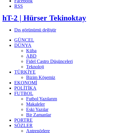
Facebook
RSS
hT-2 | Hürser Tekinoktay
Dış görünümü değiştir
GÜNCEL
DÜNYA
Küba
ABD
Fidel Castro Düşünceleri
Teknoloji
TÜRKİYE
Bizim Köşemiz
EKONOMİ
POLİTİKA
FUTBOL
Futbol Yazılarım
Makaleler
Eski Yazılar
Bir Zamanlar
PORTRE
SÖZLER
Antrenörlere