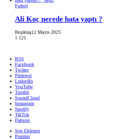
Futbol
Ali Koç nerede hata yaptı ?
Beşiktaş
12 Mayıs 2025
1
121
RSS
Facebook
Twitter
Pinterest
LinkedIn
YouTube
Tumblr
SoundCloud
Instagram
Spotify
TikTok
Patreon
Son Eklenen
Popüler