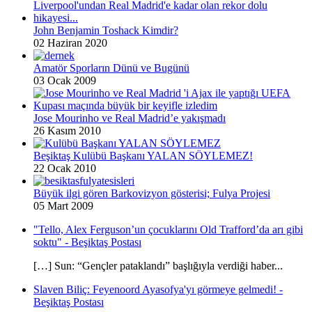
John Benjamin Toshack Kimdir?
02 Haziran 2020
Amatör Sporların Dünü ve Bugünü
03 Ocak 2009
Jose Mourinho ve Real Madrid’e yakışmadı
26 Kasım 2010
Beşiktaş Kulübü Başkanı YALAN SÖYLEMEZ!
22 Ocak 2010
Büyük ilgi gören Barkovizyon gösterisi; Fulya Projesi
05 Mart 2009
"Tello, Alex Ferguson’un çocuklarını Old Trafford’da arı gibi
soktu" - Beşiktaş Postası
[…] Sun: “Gençler pataklandı” başlığıyla verdiği haber...
Slaven Biliç: Feyenoord Ayasofya'yı görmeye gelmedi! -
Beşiktaş Postası