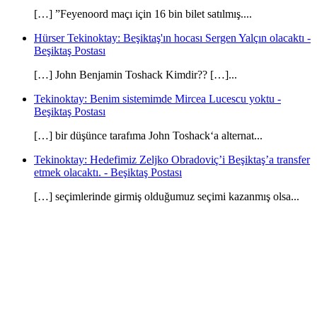
[…] ”Feyenoord maçı için 16 bin bilet satılmış....
Hürser Tekinoktay: Beşiktaş'ın hocası Sergen Yalçın olacaktı -
Beşiktaş Postası
[…] John Benjamin Toshack Kimdir?? […]...
Tekinoktay: Benim sistemimde Mircea Lucescu yoktu -
Beşiktaş Postası
[…] bir düşünce tarafıma John Toshack‘a alternat...
Tekinoktay: Hedefimiz Zeljko Obradoviç’i Beşiktaş’a transfer
etmek olacaktı. - Beşiktaş Postası
[…] seçimlerinde girmiş olduğumuz seçimi kazanmış olsa...